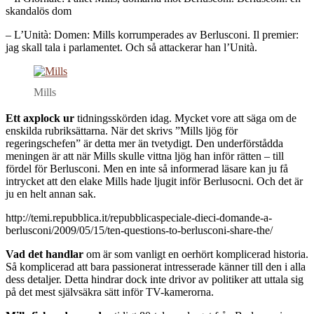
skandalös dom
– L’Unità: Domen: Mills korrumperades av Berlusconi. Il premier:
jag skall tala i parlamentet. Och så attackerar han l’Unità.
Mills
Ett axplock ur
tidningsskörden idag. Mycket vore att säga om de
enskilda rubriksättarna. När det skrivs ”Mills ljög för
regeringschefen” är detta mer än tvetydigt. Den underförstådda
meningen är att när Mills skulle vittna ljög han inför rätten – till
fördel för Berlusconi. Men en inte så informerad läsare kan ju få
intrycket att den elake Mills hade ljugit inför Berlusocni. Och det är
ju en helt annan sak.
http://temi.repubblica.it/repubblicaspeciale-dieci-domande-a-
berlusconi/2009/05/15/ten-questions-to-berlusconi-share-the/
Vad det handlar
om är som vanligt en oerhört komplicerad historia.
Så komplicerad att bara passionerat intresserade känner till den i alla
dess detaljer. Detta hindrar dock inte drivor av politiker att uttala sig
på det mest självsäkra sätt inför TV-kamerorna.