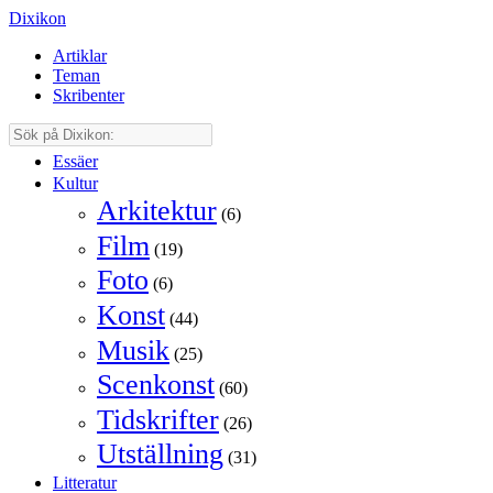
Dixikon
Artiklar
Teman
Skribenter
Essäer
Kultur
Arkitektur
(6)
Film
(19)
Foto
(6)
Konst
(44)
Musik
(25)
Scenkonst
(60)
Tidskrifter
(26)
Utställning
(31)
Litteratur