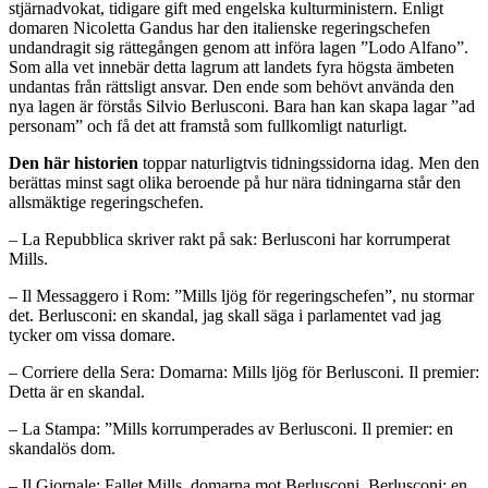
stjärnadvokat, tidigare gift med engelska kulturministern. Enligt
domaren Nicoletta Gandus har den italienske regeringschefen
undandragit sig rättegången genom att införa lagen ”Lodo Alfano”.
Som alla vet innebär detta lagrum att landets fyra högsta ämbeten
undantas från rättsligt ansvar. Den ende som behövt använda den
nya lagen är förstås Silvio Berlusconi. Bara han kan skapa lagar ”ad
personam” och få det att framstå som fullkomligt naturligt.
Den här historien
toppar naturligtvis tidningssidorna idag. Men den
berättas minst sagt olika beroende på hur nära tidningarna står den
allsmäktige regeringschefen.
– La Repubblica skriver rakt på sak: Berlusconi har korrumperat
Mills.
– Il Messaggero i Rom: ”Mills ljög för regeringschefen”, nu stormar
det. Berlusconi: en skandal, jag skall säga i parlamentet vad jag
tycker om vissa domare.
– Corriere della Sera: Domarna: Mills ljög för Berlusconi. Il premier:
Detta är en skandal.
– La Stampa: ”Mills korrumperades av Berlusconi. Il premier: en
skandalös dom.
– Il Giornale: Fallet Mills, domarna mot Berlusconi. Berlusconi: en