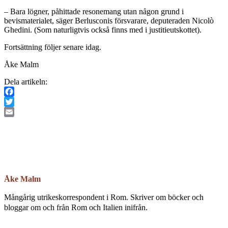
– Bara lögner, påhittade resonemang utan någon grund i
bevismaterialet, säger Berlusconis försvarare, deputeraden Nicolò
Ghedini. (Som naturligtvis också finns med i justitieutskottet).
Fortsättning följer senare idag.
Åke Malm
Dela artikeln:
Facebook
Twitter
Email
Åke Malm
Mångårig utrikeskorrespondent i Rom. Skriver om böcker och
bloggar om och från Rom och Italien inifrån.