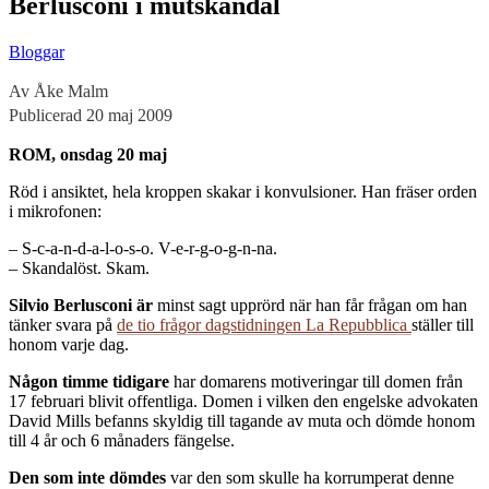
Berlusconi i mutskandal
Bloggar
Av Åke Malm
Publicerad 20 maj 2009
ROM, onsdag 20 maj
Röd i ansiktet, hela kroppen skakar i konvulsioner. Han fräser orden
i mikrofonen:
– S-c-a-n-d-a-l-o-s-o. V-e-r-g-o-g-n-na.
– Skandalöst. Skam.
Silvio Berlusconi är
minst sagt upprörd när han får frågan om han
tänker svara på
de tio frågor dagstidningen La Repubblica
ställer till
honom varje dag.
Någon timme tidigare
har domarens motiveringar till domen från
17 februari blivit offentliga. Domen i vilken den engelske advokaten
David Mills befanns skyldig till tagande av muta och dömde honom
till 4 år och 6 månaders fängelse.
Den som inte dömdes
var den som skulle ha korrumperat denne