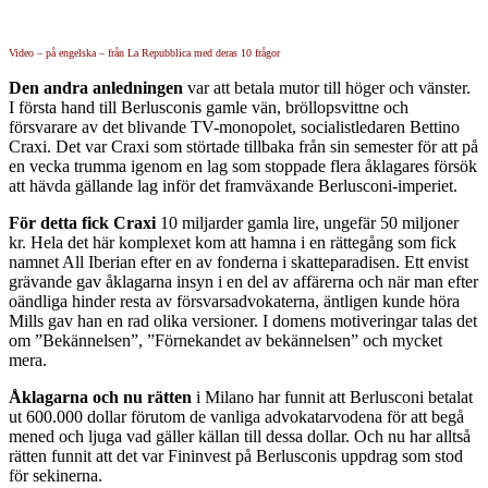
Video – på engelska – från La Repubblica med deras 10 frågor
Den andra anledningen
var att betala mutor till höger och vänster.
I första hand till Berlusconis gamle vän, bröllopsvittne och
försvarare av det blivande TV-monopolet, socialistledaren Bettino
Craxi. Det var Craxi som störtade tillbaka från sin semester för att på
en vecka trumma igenom en lag som stoppade flera åklagares försök
att hävda gällande lag inför det framväxande Berlusconi-imperiet.
För detta fick Craxi
10 miljarder gamla lire, ungefär 50 miljoner
kr. Hela det här komplexet kom att hamna i en rättegång som fick
namnet All Iberian efter en av fonderna i skatteparadisen. Ett envist
grävande gav åklagarna insyn i en del av affärerna och när man efter
oändliga hinder resta av försvarsadvokaterna, äntligen kunde höra
Mills gav han en rad olika versioner. I domens motiveringar talas det
om ”Bekännelsen”, ”Förnekandet av bekännelsen” och mycket
mera.
Åklagarna och nu rätten
i Milano har funnit att Berlusconi betalat
ut 600.000 dollar förutom de vanliga advokatarvodena för att begå
mened och ljuga vad gäller källan till dessa dollar. Och nu har alltså
rätten funnit att det var Fininvest på Berlusconis uppdrag som stod
för sekinerna.