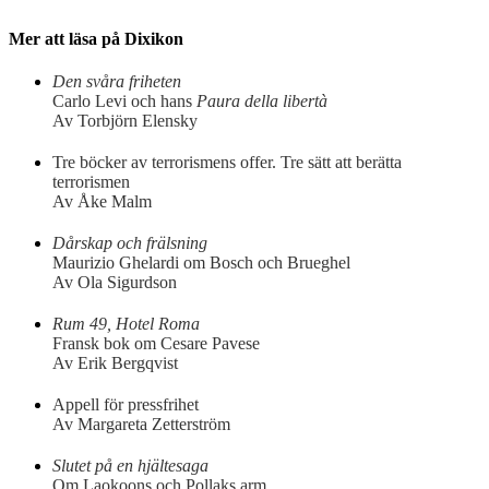
Mer att läsa på Dixikon
Den svåra friheten
Carlo Levi och hans
Paura della libertà
Av Torbjörn Elensky
Tre böcker av terrorismens offer. Tre sätt att berätta
terrorismen
Av Åke Malm
Dårskap och frälsning
Maurizio Ghelardi om Bosch och Brueghel
Av Ola Sigurdson
Rum 49, Hotel Roma
Fransk bok om Cesare Pavese
Av Erik Bergqvist
Appell för pressfrihet
Av Margareta Zetterström
Slutet på en hjältesaga
Om Laokoons och Pollaks arm