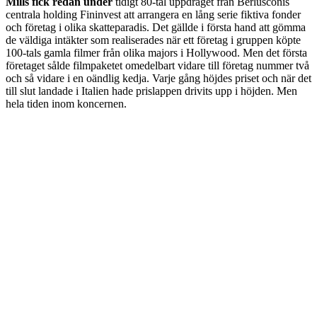
Mills fick redan under
tidigt 80-tal uppdraget från Berlusconis
centrala holding Fininvest att arrangera en lång serie fiktiva fonder
och företag i olika skatteparadis. Det gällde i första hand att gömma
de väldiga intäkter som realiserades när ett företag i gruppen köpte
100-tals gamla filmer från olika majors i Hollywood. Men det första
företaget sålde filmpaketet omedelbart vidare till företag nummer två
och så vidare i en oändlig kedja. Varje gång höjdes priset och när det
till slut landade i Italien hade prislappen drivits upp i höjden. Men
hela tiden inom koncernen.