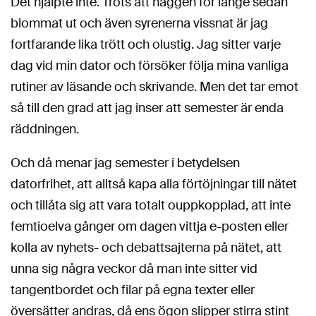
Det hjälpte inte. Trots att häggen för länge sedan
blommat ut och även syrenerna vissnat är jag
fortfarande lika trött och olustig. Jag sitter varje
dag vid min dator och försöker följa mina vanliga
rutiner av läsande och skrivande. Men det tar emot
så till den grad att jag inser att semester är enda
räddningen.
Och då menar jag semester i betydelsen
datorfrihet, att alltså kapa alla förtöjningar till nätet
och tillåta sig att vara totalt ouppkopplad, att inte
femtioelva gånger om dagen vittja e-posten eller
kolla av nyhets- och debattsajterna på nätet, att
unna sig några veckor då man inte sitter vid
tangentbordet och filar på egna texter eller
översätter andras, då ens ögon slipper stirra
stint