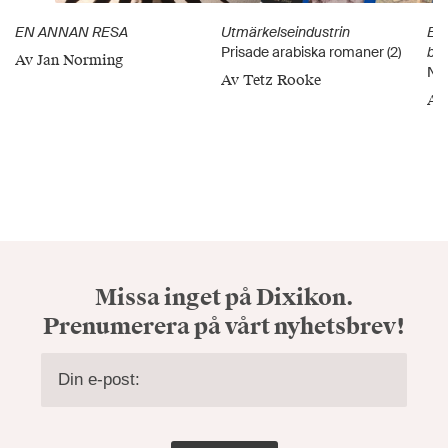
EN ANNAN RESA
Utmärkelseindustrin
En 
Prisade arabiska romaner (2)
be
Av Jan Norming
Nej
Av Tetz Rooke
Av
Missa inget på Dixikon.
Prenumerera på vårt nyhetsbrev!