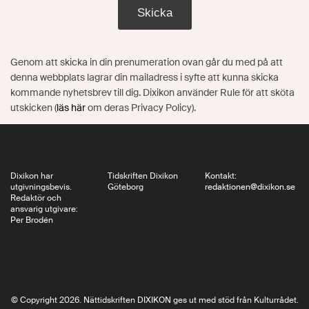
Skicka
Genom att skicka in din prenumeration ovan går du med på att
denna webbplats lagrar din mailadress i syfte att kunna skicka
kommande nyhetsbrev till dig. Dixikon använder Rule för att sköta
utskicken (
läs här
om deras Privacy Policy).
Dixikon har
Tidskriften Dixikon
Kontakt:
utgivningsbevis.
Göteborg
redaktionen@dixikon.se
Redaktör och
ansvarig utgivare:
Per Brodén
© Copyright 2026. Nättidskriften DIXIKON ges ut med stöd från Kulturrådet.