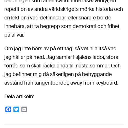
belöningen som är ett svindlande läseäventyr, en
repetition av andra världskrigets mörka historia och
en lektion i vad det innebär, eller snarare borde
innebära, att ta begrepp som demokrati och frihet
på allvar.
Om jag inte hörs av på ett tag, så vet ni alltså vad
jag håller på med. Jag samlar i själens lador, stora
förråd som skall räcka ända till nästa sommar. Och
jag befinner mig då säkerligen på betryggande
avstånd från tangentbordet, away from keyboard.
Dela artikeln:
Facebook
Twitter
Email