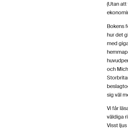
(Utan att
ekonomin 
Bokens f
hur det g
med gigan
hemmaplan
huvudper
och Micha
Storbrita
beslagtog
sig väl m
Vi får l
väldiga 
Visst lju