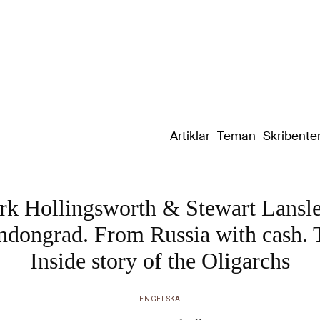
Dixikon
Artiklar
Teman
Skribente
k Hollingsworth & Stewart Lansl
ndongrad. From Russia with cash. 
Inside story of the Oligarchs
ENGELSKA