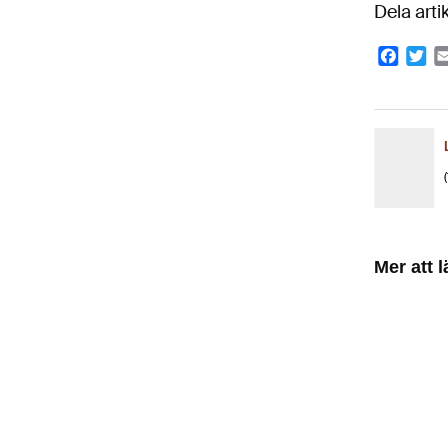
Dela arti
Faceb
Twi
Mer att 