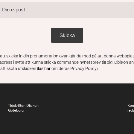
Skicka
tt skicka in din prenumeration ovan går du med på att denna webbplat
adress i syfte att kunna skicka kommande nyhetsbrev till dig. Dixikon a
 att sköta utskicken (
läs här
om deras Privacy Policy).
Tidskriften Dixikon
Kon
Göteborg
red