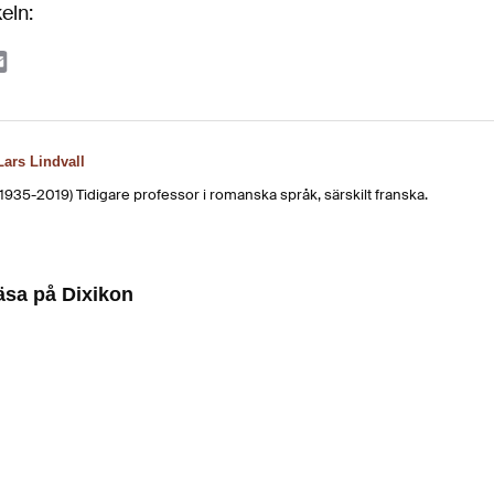
keln:
ook
tter
Email
Lars Lindvall
(1935-2019) Tidigare professor i romanska språk, särskilt franska.
läsa på Dixikon