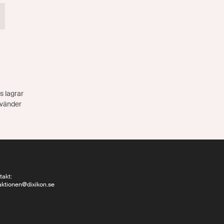
s lagrar
nvänder
takt:
aktionen@dixikon.se