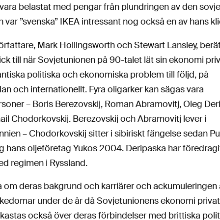
 vara belastat med pengar från plundringen av den sovje
var ”svenska” IKEA intressant nog också en av hans klie
örfattare, Mark Hollingsworth och Stewart Lansley, berä
ick till när Sovjetunionen på 90-talet lät sin ekonomi pri
tiska politiska och ekonomiska problem till följd, på
 och internationellt. Fyra oligarker kan sägas vara
soner – Boris Berezovskij, Roman Abramovitj, Oleg Der
il Chodorkovskij. Berezovskij och Abramovitj lever i
nnien – Chodorkovskij sitter i sibiriskt fängelse sedan Pu
 hans oljeföretag Yukos 2004. Deripaska har föredragit 
ed regimen i Ryssland.
äsa om deras bakgrund och karriärer och ackumuleringen
rikedomar under de år då Sovjetunionens ekonomi privat
s kastas också över deras förbindelser med brittiska polit