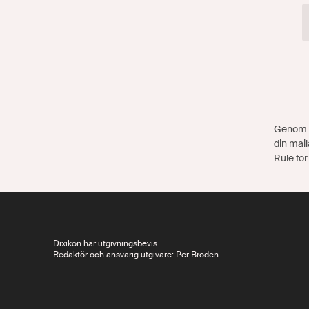
Genom a
din mail
Rule för
Dixikon har utgivningsbevis.
Redaktör och ansvarig utgivare: Per Brodén