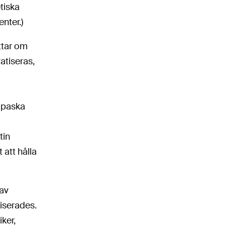
tiska
nter.)
ttar om
vatiseras,
ipaska
tin
att hålla
 av
iserades.
iker,