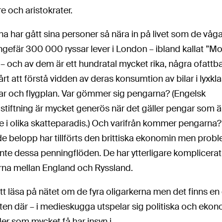
e och aristokrater.
na har gått sina personer så nära in på livet som de våg
ungefär 300 000 ryssar lever i London – ibland kallat ”
 och av dem är ett hundratal mycket rika, några ofattbar
årt att förstå vidden av deras konsumtion av bilar i lyxklas
rar och flygplan. Var gömmer sig pengarna? (Engelsk
stiftning är mycket generös när det gäller pengar som ä
e i olika skatteparadis.) Och varifrån kommer pengarna?
 belopp har tillförts den brittiska ekonomin men probl
inte dessa penningflöden. De har ytterligare komplicerat
erna mellan England och Ryssland.
tt läsa på nätet om de fyra oligarkerna men det finns en
en där – i medieskugga utspelar sig politiska och eko
er som mycket få har insyn i.