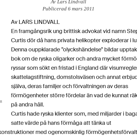
Av Lars Lindvall
Publicerad 6 mars 2011
Av LARS LINDVALL
En framgångsrik ung brittisk advokat vid namn St
Curtis dör då hans privata helikopter exploderar i lu
Denna ouppklarade ”olyckshändelse” bildar upptakte
bok om de ryska oligarker och andra mycket förm
ryssar som sökt en fristad i England där visumregler
skattelagstiftning, domstolsväsen och annat erbju
själva, deras familjer och förvaltningen av deras
förmögenheter större fördelar än vad de kunnat r
tt
på andra håll.
Curtis hade ryska klienter som, med miljarder i bag
satte värde på hans förmåga att tänka ut
konstruktioner med ogenomskinlig förmögenhetsförvalt