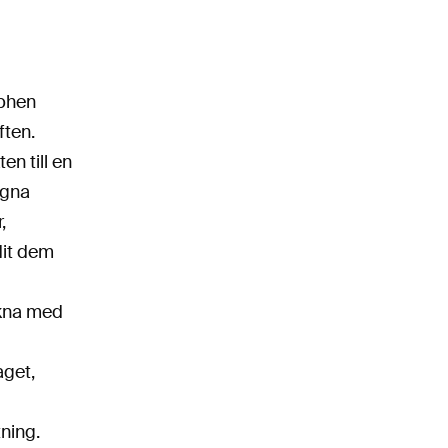
ephen
ften.
n till en
ögna
,
dit dem
äkna med
aget,
ning.