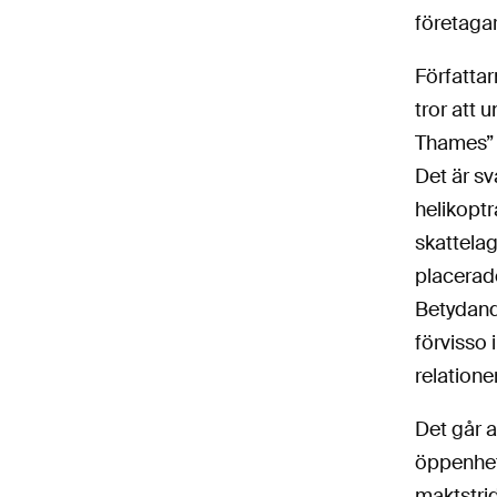
företagar
Författar
tror att 
Thames” –
Det är sv
helikopt
skattelag
placerad
Betydande
förvisso 
relation
Det går a
öppenhet
maktstrid