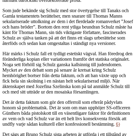
närmast barocklikt överdekorerade prosa.
Som jude bekände sig Schulz med stor övertygelse till Tanaks och
Gamla testamentets berättelser, men snarare till Thomas Manns
sekulariserade uttolkning av dem i det flerdelade romanverket ”Josef
och hans bröder”. Bortom den rent ytliga beundran Schulz måste ha
känt för Thomas Mann, sin tids viktigaste författare, fascinerades
Schulz av själva tanken på att det finns ett slags urberättelse som
återföds och sedan kan omgestaltas i ständigt nya versioner.
Här märks i Schulz fall ett tydligt estetiskt vägval. Han föredrog den
föränderliga kopian eller variationen framför det statiska originalet.
Noga sett förhöll sig Schulz ganska kallsinnig till judendomen.
Mycket av den debatt som på senare år kretsat kring Schulz
hemhörighet bortser från detta faktum, och att han växte upp och
fick hela sin skolning i en nästan helt sekulariserad miljö. När
äktenskapet med Jozefina Szelinska kom på tal anmälde Schulz till
och med sitt utträde ur den mosaiska församlingen.
Det är detta faktum som gör den offerroll som efteråt pådyvlats
honom så problematisk. Det är som om man upphöjer SS-officeren
Günthers båda pistolskott till en väsentligare faktor för definitionen
av vem och vad Schulz var än ett helt livs konsekventa försök att
undfly varje sådan kulturell eller konfessionell bestämning.
6)
Det sägs att Bruno Schulz sista arbeten är utförda i ett tillstånd av