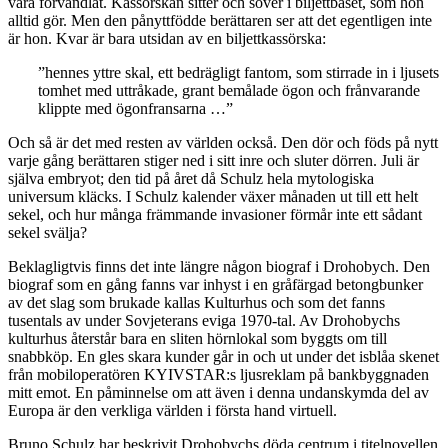
vara förvandlat. Kassörskan sitter och sover i biljettbåset, som hon
alltid gör. Men den pånyttfödde berättaren ser att det egentligen inte
är hon. Kvar är bara utsidan av en biljettkassörska:
”hennes yttre skal, ett bedrägligt fantom, som stirrade in i ljusets
tomhet med uttråkade, grant bemålade ögon och frånvarande
klippte med ögonfransarna …”
Och så är det med resten av världen också. Den dör och föds på nytt
varje gång berättaren stiger ned i sitt inre och sluter dörren. Juli är
själva embryot; den tid på året då Schulz hela mytologiska
universum kläcks. I Schulz kalender växer månaden ut till ett helt
sekel, och hur många främmande invasioner förmår inte ett sådant
sekel svälja?
Beklagligtvis finns det inte längre någon biograf i Drohobych. Den
biograf som en gång fanns var inhyst i en gråfärgad betongbunker
av det slag som brukade kallas Kulturhus och som det fanns
tusentals av under Sovjeterans eviga 1970-tal. Av Drohobychs
kulturhus återstår bara en sliten hörnlokal som byggts om till
snabbköp. En gles skara kunder går in och ut under det isblåa skenet
från mobiloperatören KYIVSTAR:s ljusreklam på bankbyggnaden
mitt emot. En påminnelse om att även i denna undanskymda del av
Europa är den verkliga världen i första hand virtuell.
Bruno Schulz har beskrivit Drohobychs döda centrum i titelnovellen