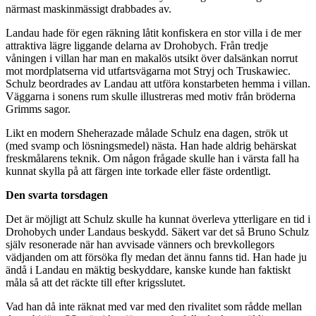
närmast maskinmässigt drabbades av.
Landau hade för egen räkning låtit konfiskera en stor villa i de mer
attraktiva lägre liggande delarna av Drohobych. Från tredje
våningen i villan har man en makalös utsikt över dalsänkan norrut
mot mordplatserna vid utfartsvägarna mot Stryj och Truskawiec.
Schulz beordrades av Landau att utföra konstarbeten hemma i villan.
Väggarna i sonens rum skulle illustreras med motiv från bröderna
Grimms sagor.
Likt en modern Sheherazade målade Schulz ena dagen, strök ut
(med svamp och lösningsmedel) nästa. Han hade aldrig behärskat
freskmålarens teknik. Om någon frågade skulle han i värsta fall ha
kunnat skylla på att färgen inte torkade eller fäste ordentligt.
Den svarta torsdagen
Det är möjligt att Schulz skulle ha kunnat överleva ytterligare en tid i
Drohobych under Landaus beskydd. Säkert var det så Bruno Schulz
själv resonerade när han avvisade vänners och brevkollegors
vädjanden om att försöka fly medan det ännu fanns tid. Han hade ju
ändå i Landau en mäktig beskyddare, kanske kunde han faktiskt
måla så att det räckte till efter krigsslutet.
Vad han då inte räknat med var med den rivalitet som rådde mellan