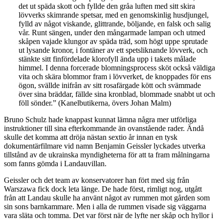
det ut späda skott och fyllde den gråa luften med sitt skira
lövverks skimrande spetsar, med en genomskinlig husdjungel,
fylld av något viskande, glittrande, böljande, en falsk och salig
vår. Runt sängen, under den mångarmade lampan och utmed
skåpen vajade klungor av späda träd, som högt uppe sprutade
ut lysande kronor, i fontäner av ett spetsliknande lövverk, och
stänkte sitt finfördelade klorofyll ända upp i takets målade
himmel. I denna forcerade blomningsprocess sköt också väldiga
vita och skära blommor fram i lövverket, de knoppades för ens
ögon, svällde inifrån av sitt rosafärgade kött och svämmade
över sina bräddar, fällde sina kronblad, blommade snabbt ut och
föll sönder.” (Kanelbutikerna, övers Johan Malm)
Bruno Schulz hade knappast kunnat lämna några mer utförliga
instruktioner till sina efterkommande än ovanstående rader. Ändå
skulle det komma att dröja nästan sextio år innan en tysk
dokumentärfilmare vid namn Benjamin Geissler lyckades utverka
tillstånd av de ukrainska myndigheterna för att ta fram målningarna
som fanns gömda i Landauvillan.
Geissler och det team av konservatorer han fört med sig från
Warszawa fick dock leta länge. De hade först, rimligt nog, utgått
från att Landau skulle ha använt något av rummen mot gården som
sin sons barnkammare. Men i alla de rummen visade sig väggarna
vara släta och tomma. Det var först när de lyfte ner skåp och hyllor i