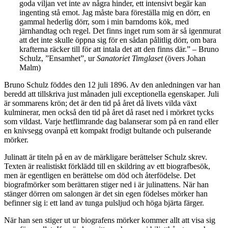
goda viljan vet inte av några hinder, ett intensivt begär kan
ingenting stå emot. Jag måste bara föreställa mig en dörr, en
gammal hederlig dörr, som i min barndoms kök, med
järnhandtag och regel. Det finns inget rum som är så igenmurat
att det inte skulle öppna sig för en sådan pålitlig dörr, om bara
krafterna räcker till för att intala det att den finns där.” – Bruno
Schulz, ”Ensamhet”, ur
Sanatoriet Timglaset
(övers Johan
Malm)
Bruno Schulz föddes den 12 juli 1896. Av den anledningen var han
beredd att tillskriva just månaden juli exceptionella egenskaper. Juli
är sommarens krön; det är den tid på året då livets vilda växt
kulminerar, men också den tid på året då raset ned i mörkret tycks
som vildast. Varje hetflimrande dag balanserar som på en rand eller
en knivsegg ovanpå ett kompakt frodigt bultande och pulserande
mörker.
Julinatt är titeln på en av de märkligare berättelser Schulz skrev.
Texten är realistiskt förklädd till en skildring av ett biografbesök,
men är egentligen en berättelse om död och återfödelse. Det
biografmörker som berättaren stiger ned i är julinattens. När han
stänger dörren om salongen är det sin egen födelses mörker han
befinner sig i: ett land av tunga pulsljud och höga bjärta färger.
När han sen stiger ut ur biografens mörker kommer allt att visa sig