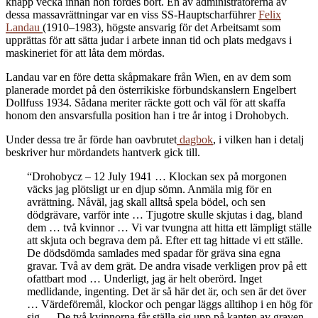
knapp vecka innan hon fördes bort. En av administratörerna av
dessa massavrättningar var en viss SS-Hauptscharführer
Felix
Landau
(1910–1983), högste ansvarig för det Arbeitsamt som
upprättas för att sätta judar i arbete innan tid och plats medgavs i
maskineriet för att låta dem mördas.
Landau var en före detta skåpmakare från Wien, en av dem som
planerade mordet på den österrikiske förbundskanslern Engelbert
Dollfuss 1934. Sådana meriter räckte gott och väl för att skaffa
honom den ansvarsfulla position han i tre år intog i Drohobych.
Under dessa tre år förde han oavbrutet
dagbok
, i vilken han i detalj
beskriver hur mördandets hantverk gick till.
“Drohobycz – 12 July 1941 … Klockan sex på morgonen
väcks jag plötsligt ur en djup sömn. Anmäla mig för en
avrättning. Nåväl, jag skall alltså spela bödel, och sen
dödgrävare, varför inte … Tjugotre skulle skjutas i dag, bland
dem … två kvinnor … Vi var tvungna att hitta ett lämpligt ställe
att skjuta och begrava dem på. Efter ett tag hittade vi ett ställe.
De dödsdömda samlades med spadar för gräva sina egna
gravar. Två av dem grät. De andra visade verkligen prov på ett
ofattbart mod … Underligt, jag är helt oberörd. Inget
medlidande, ingenting. Det är så här det är, och sen är det över
… Värdeföremål, klockor och pengar läggs alltihop i en hög för
sig … De två kvinnorna får ställa sig upp på kanten av graven