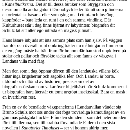
i
Kanelbutikerna
. Det är till dessa butiker som Stryjgatan och
dessutom alla andra gator i Drohobych leder för att som gränderna i
en orientalisk basar – eller som gångarna i ett ut- och invrängt
kappfoder – bara leda en runt i en och samma vindling. Där
Kulturhuset står i dag finns hjärtat av labyrinten: biografen dit
Schulz lät sitt alter ego inträda en magisk julinatt.
Hans läsare inbjuds att inta samma plats som han själv. På väggen
framför och överallt runt omkring träder nu målningarna fram som
de en gång måste ha trätt fram för honom där han stod uppkliven på
stolar och pallar och försökte täcka allt som fanns av väggyta i
Landaus villa med färg.
Men den som i dag öppnar dörren till den landauska villans kök
hittar inga krigsherrar och sagolika féer. Och Landau är borta,
utdömd och uttömd av historien, precis som det av
biografkassörskan som vakar över biljettbåset när Schulz kommer ut
ur biografen bara återstår ett tomt urgröpt insektsskal. Bara en mask;
en kvarbliven rest.
Från en av de bemålade väggpanelerna i Landauvillan vänder sig
Bruno Schulz mot oss under det föga trovärdiga kamouflaget av en
gummas påskgula huckle. Från den stunden – som det heter om den
först till illerboa, sen till krabba förvandlade Fadern i den sista
novellen i
Sanatoriet Timglaset
– ser vi honom aldrig mer.