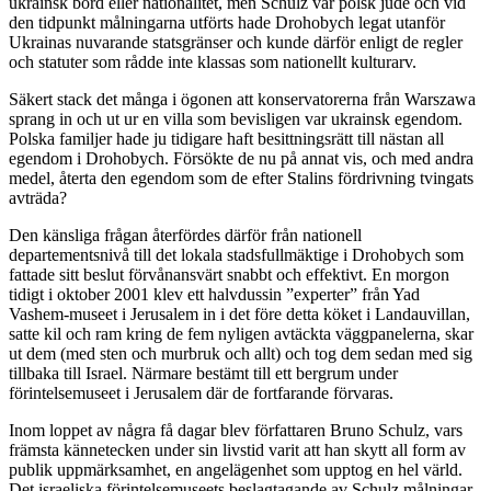
ukrainsk börd eller nationalitet, men Schulz var polsk jude och vid
den tidpunkt målningarna utförts hade Drohobych legat utanför
Ukrainas nuvarande statsgränser och kunde därför enligt de regler
och statuter som rådde inte klassas som nationellt kulturarv.
Säkert stack det många i ögonen att konservatorerna från Warszawa
sprang in och ut ur en villa som bevisligen var ukrainsk egendom.
Polska familjer hade ju tidigare haft besittningsrätt till nästan all
egendom i Drohobych. Försökte de nu på annat vis, och med andra
medel, återta den egendom som de efter Stalins fördrivning tvingats
avträda?
Den känsliga frågan återfördes därför från nationell
departementsnivå till det lokala stadsfullmäktige i Drohobych som
fattade sitt beslut förvånansvärt snabbt och effektivt. En morgon
tidigt i oktober 2001 klev ett halvdussin ”experter” från Yad
Vashem-museet i Jerusalem in i det före detta köket i Landauvillan,
satte kil och ram kring de fem nyligen avtäckta väggpanelerna, skar
ut dem (med sten och murbruk och allt) och tog dem sedan med sig
tillbaka till Israel. Närmare bestämt till ett bergrum under
förintelsemuseet i Jerusalem där de fortfarande förvaras.
Inom loppet av några få dagar blev författaren Bruno Schulz, vars
främsta kännetecken under sin livstid varit att han skytt all form av
publik uppmärksamhet, en angelägenhet som upptog en hel värld.
Det israeliska förintelsemuseets beslagtagande av Schulz målningar