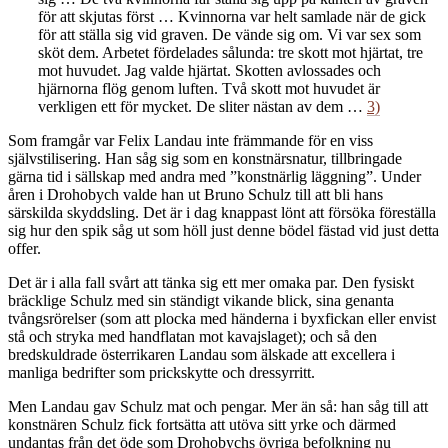
för att skjutas först … Kvinnorna var helt samlade när de gick
för att ställa sig vid graven. De vände sig om. Vi var sex som
sköt dem. Arbetet fördelades sålunda: tre skott mot hjärtat, tre
mot huvudet. Jag valde hjärtat. Skotten avlossades och
hjärnorna flög genom luften. Två skott mot huvudet är
verkligen ett för mycket. De sliter nästan av dem …
3)
Som framgår var Felix Landau inte främmande för en viss
självstilisering. Han såg sig som en konstnärsnatur, tillbringade
gärna tid i sällskap med andra med ”konstnärlig läggning”. Under
åren i Drohobych valde han ut Bruno Schulz till att bli hans
särskilda skyddsling. Det är i dag knappast lönt att försöka föreställa
sig hur den spik såg ut som höll just denne bödel fästad vid just detta
offer.
Det är i alla fall svårt att tänka sig ett mer omaka par. Den fysiskt
bräcklige Schulz med sin ständigt vikande blick, sina genanta
tvångsrörelser (som att plocka med händerna i byxfickan eller envist
stå och stryka med handflatan mot kavajslaget); och så den
bredskuldrade österrikaren Landau som älskade att excellera i
manliga bedrifter som prickskytte och dressyrritt.
Men Landau gav Schulz mat och pengar. Mer än så: han såg till att
konstnären Schulz fick fortsätta att utöva sitt yrke och därmed
undantas från det öde som Drohobychs övriga befolkning nu