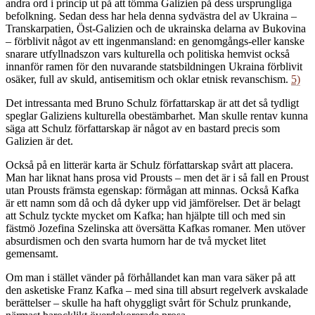
andra ord i princip ut på att tömma Galizien på dess ursprungliga
befolkning. Sedan dess har hela denna sydvästra del av Ukraina –
Transkarpatien, Öst-Galizien och de ukrainska delarna av Bukovina
– förblivit något av ett ingenmansland: en genomgångs-eller kanske
snarare utfyllnadszon vars kulturella och politiska hemvist också
innanför ramen för den nuvarande statsbildningen Ukraina förblivit
osäker, full av skuld, antisemitism och oklar etnisk revanschism.
5)
Det intressanta med Bruno Schulz författarskap är att det så tydligt
speglar Galiziens kulturella obestämbarhet. Man skulle rentav kunna
säga att Schulz författarskap är något av en bastard precis som
Galizien är det.
Också på en litterär karta är Schulz författarskap svårt att placera.
Man har liknat hans prosa vid Prousts – men det är i så fall en Proust
utan Prousts främsta egenskap: förmågan att minnas. Också Kafka
är ett namn som då och då dyker upp vid jämförelser. Det är belagt
att Schulz tyckte mycket om Kafka; han hjälpte till och med sin
fästmö Jozefina Szelinska att översätta Kafkas romaner. Men utöver
absurdismen och den svarta humorn har de två mycket litet
gemensamt.
Om man i stället vänder på förhållandet kan man vara säker på att
den asketiske Franz Kafka – med sina till absurt regelverk avskalade
berättelser – skulle ha haft ohyggligt svårt för Schulz prunkande,