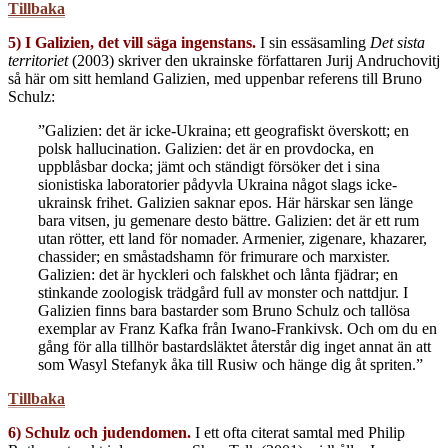
Tillbaka
5) I Galizien, det vill säga ingenstans.
I sin essäsamling
Det sista
territoriet
(2003) skriver den ukrainske författaren Jurij Andruchovitj
så här om sitt hemland Galizien, med uppenbar referens till Bruno
Schulz:
”Galizien: det är icke-Ukraina; ett geografiskt överskott; en
polsk hallucination. Galizien: det är en provdocka, en
uppblåsbar docka; jämt och ständigt försöker det i sina
sionistiska laboratorier pådyvla Ukraina något slags icke-
ukrainsk frihet. Galizien saknar epos. Här härskar sen länge
bara vitsen, ju gemenare desto bättre. Galizien: det är ett rum
utan rötter, ett land för nomader. Armenier, zigenare, khazarer,
chassider; en småstadshamn för frimurare och marxister.
Galizien: det är hyckleri och falskhet och lånta fjädrar; en
stinkande zoologisk trädgård full av monster och nattdjur. I
Galizien finns bara bastarder som Bruno Schulz och tallösa
exemplar av Franz Kafka från Iwano-Frankivsk. Och om du en
gång för alla tillhör bastardsläktet återstår dig inget annat än att
som Wasyl Stefanyk åka till Rusiw och hänge dig åt spriten.”
Tillbaka
6) Schulz och judendomen.
I ett ofta citerat samtal med Philip