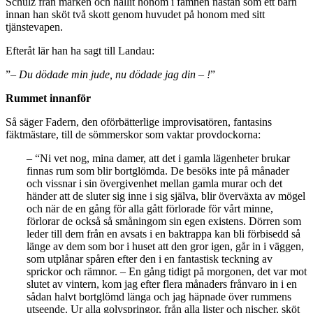
Schulz från marken och hållit honom i famnen nästan som ett barn
innan han sköt två skott genom huvudet på honom med sitt
tjänstevapen.
Efteråt lär han ha sagt till Landau:
”
– Du dödade min jude, nu dödade jag din – !
”
Rummet innanför
Så säger Fadern, den oförbätterlige improvisatören, fantasins
fäktmästare, till de sömmerskor som vaktar provdockorna:
– “Ni vet nog, mina damer, att det i gamla lägenheter brukar
finnas rum som blir bortglömda. De besöks inte på månader
och vissnar i sin övergivenhet mellan gamla murar och det
händer att de sluter sig inne i sig själva, blir överväxta av mögel
och när de en gång för alla gått förlorade för vårt minne,
förlorar de också så småningom sin egen existens. Dörren som
leder till dem från en avsats i en baktrappa kan bli förbisedd så
länge av dem som bor i huset att den gror igen, går in i väggen,
som utplånar spåren efter den i en fantastisk teckning av
sprickor och rämnor. – En gång tidigt på morgonen, det var mot
slutet av vintern, kom jag efter flera månaders frånvaro in i en
sådan halvt bortglömd länga och jag häpnade över rummens
utseende. Ur alla golvspringor, från alla lister och nischer, sköt