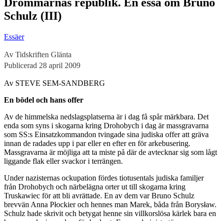
Drömmarnas republik. En essä om Bruno
Schulz (III)
Essäer
Av Tidskriften Glänta
Publicerad 28 april 2009
Av STEVE SEM-SANDBERG
En bödel och hans offer
Av de himmelska nedslagsplatserna är i dag få spår märkbara. Det
enda som syns i skogarna kring Drohobych i dag är massgravarna
som SS:s Einsatzkommandon tvingade sina judiska offer att gräva
innan de radades upp i par eller en efter en för arkebusering.
Massgravarna är möjliga att ta miste på där de avtecknar sig som lågt
liggande flak eller svackor i terrängen.
Under nazisternas ockupation fördes tiotusentals judiska familjer
från Drohobych och närbelägna orter ut till skogarna kring
Truskawiec för att bli avrättade. En av dem var Bruno Schulz
brevvän Anna Płockier och hennes man Marek, båda från Borysław.
Schulz hade skrivit och betygat henne sin villkorslösa kärlek bara en