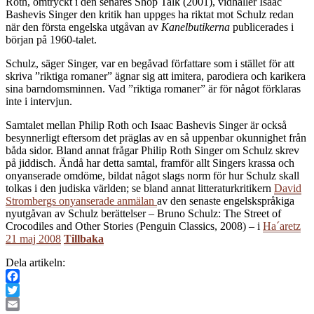
Roth, omtryckt i den senares Shop Talk (2001), vidhåller Isaac
Bashevis Singer den kritik han uppges ha riktat mot Schulz redan
när den första engelska utgåvan av
Kanelbutikerna
publicerades i
början på 1960-talet.
Schulz, säger Singer, var en begåvad författare som i stället för att
skriva ”riktiga romaner” ägnar sig att imitera, parodiera och karikera
sina barndomsminnen. Vad ”riktiga romaner” är för något förklaras
inte i intervjun.
Samtalet mellan Philip Roth och Isaac Bashevis Singer är också
besynnerligt eftersom det präglas av en så uppenbar okunnighet från
båda sidor. Bland annat frågar Philip Roth Singer om Schulz skrev
på jiddisch. Ändå har detta samtal, framför allt Singers krassa och
onyanserade omdöme, bildat något slags norm för hur Schulz skall
tolkas i den judiska världen; se bland annat litteraturkritikern
David
Strombergs onyanserade anmälan
av den senaste engelskspråkiga
nyutgåvan av Schulz berättelser – Bruno Schulz: The Street of
Crocodiles and Other Stories (Penguin Classics, 2008) – i
Ha´aretz
21 maj 2008
Tillbaka
Dela artikeln:
Facebook
Twitter