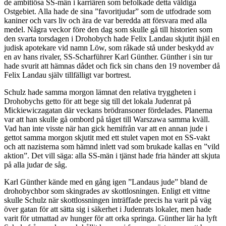
de ambitiösa SS-män i karriären som befolkade detta väldiga
Ostgebiet. Alla hade de sina ”favoritjudar” som de utfodrade som
kaniner och vars liv och ära de var beredda att försvara med alla
medel. Några veckor före den dag som skulle gå till historien som
den svarta torsdagen i Drohobych hade Felix Landau skjutit ihjäl en
judisk apotekare vid namn Löw, som råkade stå under beskydd av
en av hans rivaler, SS-Scharführer Karl Günther. Günther i sin tur
hade svurit att hämnas dådet och fick sin chans den 19 november då
Felix Landau själv tillfälligt var bortrest.
Schulz hade samma morgon lämnat den relativa tryggheten i
Drohobychs getto för att bege sig till det lokala Judenrat på
Mickiewiczagatan där veckans brödransoner fördelades. Planerna
var att han skulle gå ombord på tåget till Warszawa samma kväll.
Vad han inte visste när han gick hemifrån var att en annan jude i
gettot samma morgon skjutit med ett stulet vapen mot en SS-vakt
och att nazisterna som hämnd inlett vad som brukade kallas en ”vild
aktion”. Det vill säga: alla SS-män i tjänst hade fria händer att skjuta
på alla judar de såg.
Karl Günther kände med en gång igen ”Landaus jude” bland de
drohobychbor som skingrades av skottlosningen. Enligt ett vittne
skulle Schulz när skottlossningen inträffade precis ha varit på väg
över gatan för att sätta sig i säkerhet i Judenrats lokaler, men hade
varit för utmattad av hunger för att orka springa. Günther lär ha lyft