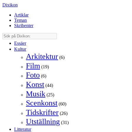
Dixikon
Artiklar
Teman
Skribenter
Essäer
Kultur
Arkitektur
(6)
Film
(19)
Foto
(6)
Konst
(44)
Musik
(25)
Scenkonst
(60)
Tidskrifter
(26)
Utställning
(31)
Litteratur