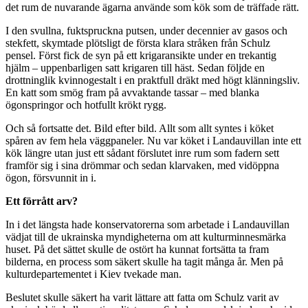
det rum de nuvarande ägarna använde som kök som de träffade rätt.
I den svullna, fuktspruckna putsen, under decennier av gasos och
stekfett, skymtade plötsligt de första klara stråken från Schulz
pensel. Först fick de syn på ett krigaransikte under en trekantig
hjälm – uppenbarligen satt krigaren till häst. Sedan följde en
drottninglik kvinnogestalt i en praktfull dräkt med högt klänningsliv.
En katt som smög fram på avvaktande tassar – med blanka
ögonspringor och hotfullt krökt rygg.
Och så fortsatte det. Bild efter bild. Allt som allt syntes i köket
spåren av fem hela väggpaneler. Nu var köket i Landauvillan inte ett
kök längre utan just ett sådant förslutet inre rum som fadern sett
framför sig i sina drömmar och sedan klarvaken, med vidöppna
ögon, försvunnit in i.
Ett förrått arv?
In i det längsta hade konservatorerna som arbetade i Landauvillan
vädjat till de ukrainska myndigheterna om att kulturminnesmärka
huset. På det sättet skulle de ostört ha kunnat fortsätta ta fram
bilderna, en process som säkert skulle ha tagit många år. Men på
kulturdepartementet i Kiev tvekade man.
Beslutet skulle säkert ha varit lättare att fatta om Schulz varit av