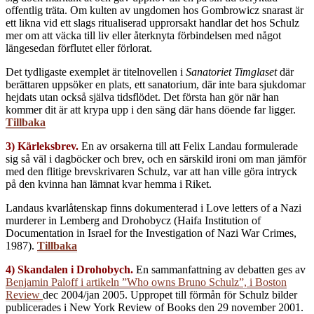
offentlig träta. Om kulten av ungdomen hos Gombrowicz snarast är
ett likna vid ett slags ritualiserad upprorsakt handlar det hos Schulz
mer om att väcka till liv eller återknyta förbindelsen med något
längesedan förflutet eller förlorat.
Det tydligaste exemplet är titelnovellen i
Sanatoriet Timglaset
där
berättaren uppsöker en plats, ett sanatorium, där inte bara sjukdomar
hejdats utan också själva tidsflödet. Det första han gör när han
kommer dit är att krypa upp i den säng där hans döende far ligger.
Tillbaka
3) Kärleksbrev.
En av orsakerna till att Felix Landau formulerade
sig så väl i dagböcker och brev, och en särskild ironi om man jämför
med den flitige brevskrivaren Schulz, var att han ville göra intryck
på den kvinna han lämnat kvar hemma i Riket.
Landaus kvarlåtenskap finns dokumenterad i Love letters of a Nazi
murderer in Lemberg and Drohobycz (Haifa Institution of
Documentation in Israel for the Investigation of Nazi War Crimes,
1987).
Tillbaka
4) Skandalen i Drohobych.
En sammanfattning av debatten ges av
Benjamin Paloff i artikeln ”Who owns Bruno Schulz”, i Boston
Review
dec 2004/jan 2005. Uppropet till förmån för Schulz bilder
publicerades i New York Review of Books den 29 november 2001.