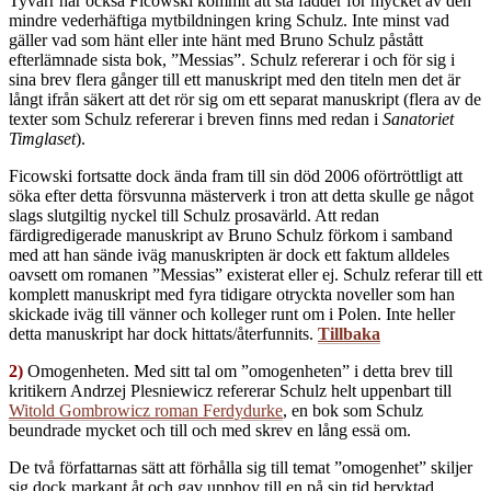
Tyvärr har också Ficowski kommit att stå fadder för mycket av den
mindre vederhäftiga mytbildningen kring Schulz. Inte minst vad
gäller vad som hänt eller inte hänt med Bruno Schulz påstått
efterlämnade sista bok, ”Messias”. Schulz refererar i och för sig i
sina brev flera gånger till ett manuskript med den titeln men det är
långt ifrån säkert att det rör sig om ett separat manuskript (flera av de
texter som Schulz refererar i breven finns med redan i
Sanatoriet
Timglaset
).
Ficowski fortsatte dock ända fram till sin död 2006 oförtröttligt att
söka efter detta försvunna mästerverk i tron att detta skulle ge något
slags slutgiltig nyckel till Schulz prosavärld. Att redan
färdigredigerade manuskript av Bruno Schulz förkom i samband
med att han sände iväg manuskripten är dock ett faktum alldeles
oavsett om romanen ”Messias” existerat eller ej. Schulz referar till ett
komplett manuskript med fyra tidigare otryckta noveller som han
skickade iväg till vänner och kolleger runt om i Polen. Inte heller
detta manuskript har dock hittats/återfunnits.
Tillbaka
2)
Omogenheten. Med sitt tal om ”omogenheten” i detta brev till
kritikern Andrzej Plesniewicz refererar Schulz helt uppenbart till
Witold Gombrowicz roman Ferdydurke
, en bok som Schulz
beundrade mycket och till och med skrev en lång essä om.
De två författarnas sätt att förhålla sig till temat ”omogenhet” skiljer
sig dock markant åt och gav upphov till en på sin tid beryktad