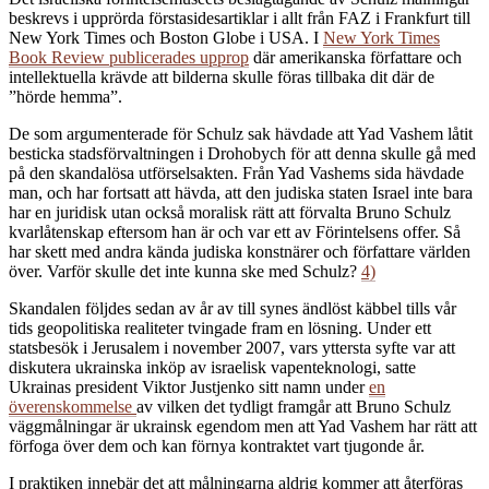
beskrevs i upprörda förstasidesartiklar i allt från FAZ i Frankfurt till
New York Times och Boston Globe i USA. I
New York Times
Book Review publicerades upprop
där amerikanska författare och
intellektuella krävde att bilderna skulle föras tillbaka dit där de
”hörde hemma”.
De som argumenterade för Schulz sak hävdade att Yad Vashem låtit
besticka stadsförvaltningen i Drohobych för att denna skulle gå med
på den skandalösa utförselsakten. Från Yad Vashems sida hävdade
man, och har fortsatt att hävda, att den judiska staten Israel inte bara
har en juridisk utan också moralisk rätt att förvalta Bruno Schulz
kvarlåtenskap eftersom han är och var ett av Förintelsens offer. Så
har skett med andra kända judiska konstnärer och författare världen
över. Varför skulle det inte kunna ske med Schulz?
4)
Skandalen följdes sedan av år av till synes ändlöst käbbel tills vår
tids geopolitiska realiteter tvingade fram en lösning. Under ett
statsbesök i Jerusalem i november 2007, vars yttersta syfte var att
diskutera ukrainska inköp av israelisk vapenteknologi, satte
Ukrainas president Viktor Justjenko sitt namn under
en
överenskommelse
av vilken det tydligt framgår att Bruno Schulz
väggmålningar är ukrainsk egendom men att Yad Vashem har rätt att
förfoga över dem och kan förnya kontraktet vart tjugonde år.
I praktiken innebär det att målningarna aldrig kommer att återföras