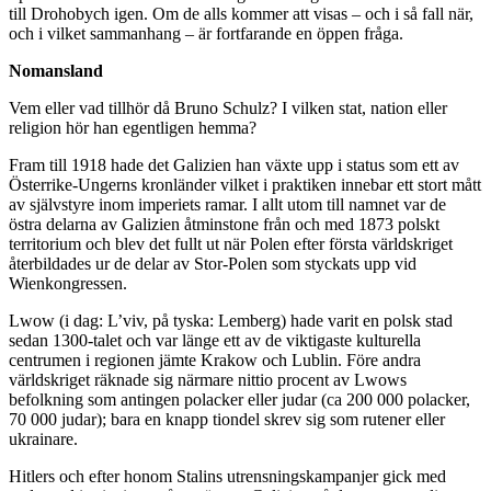
till Drohobych igen. Om de alls kommer att visas – och i så fall när,
och i vilket sammanhang – är fortfarande en öppen fråga.
Nomansland
Vem eller vad tillhör då Bruno Schulz? I vilken stat, nation eller
religion hör han egentligen hemma?
Fram till 1918 hade det Galizien han växte upp i status som ett av
Österrike-Ungerns kronländer vilket i praktiken innebar ett stort mått
av självstyre inom imperiets ramar. I allt utom till namnet var de
östra delarna av Galizien åtminstone från och med 1873 polskt
territorium och blev det fullt ut när Polen efter första världskriget
återbildades ur de delar av Stor-Polen som styckats upp vid
Wienkongressen.
Lwow (i dag: L’viv, på tyska: Lemberg) hade varit en polsk stad
sedan 1300-talet och var länge ett av de viktigaste kulturella
centrumen i regionen jämte Krakow och Lublin. Före andra
världskriget räknade sig närmare nittio procent av Lwows
befolkning som antingen polacker eller judar (ca 200 000 polacker,
70 000 judar); bara en knapp tiondel skrev sig som rutener eller
ukrainare.
Hitlers och efter honom Stalins utrensningskampanjer gick med