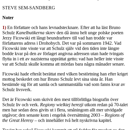
STEVE SEM-SANDBERG
Noter
1)
En författare och hans levnadstecknare. Efter att ha läst Bruno
Schulz
Kanelbutikerna
skrev den då ännu helt unge polske poeten
Jerzy Ficowski ett långt beundrarbrev till vad han trodde var
författarens adress i Drohobych. Det var på sommaren 1942. Vad
Ficowski inte visste var att Schulz själv vid den tiden inte längre
bodde kvar på den av förlaget angivna adressen utan hade tvingats
flytta in i ett av nazisterna upprättat getto; vad han heller inte visste
var att Schulz skulle komma att mördas bara några månader senare.
Ficowski hade efteråt berättat med vilken bestörtning han efter kriget
mottog beskedet om hur Bruno Schulz levt sina sista år. Han
bestämde sig för att samla och sammanställa vad som fanns kvar av
Schulz livsverk.
Det är Ficowski som skrivit den mest tillförlitliga biografin över
Schulz liv och verk.
Regiony wielkiej herezji
utkom redan på 70-talet
men har sedan dess givits ut i flera, småningom allt mer utvidgade
utgåvor; den senaste kom i engelsk översättning 2003 –
Regions of
the Great Heresy
– och innehåller två helt nyskrivna kapitel.