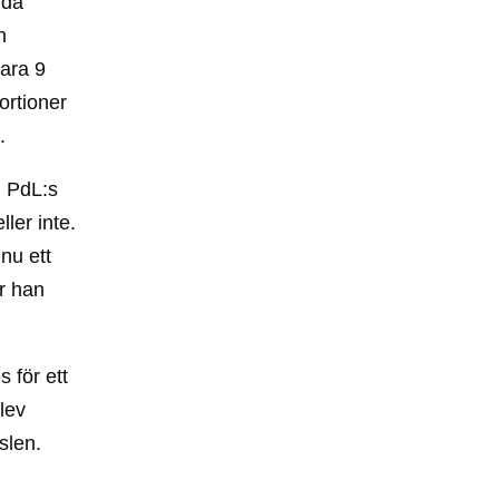
mda
n
bara 9
ortioner
.
m PdL:s
ller inte.
nu ett
r han
 för ett
lev
slen.