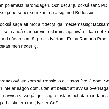
än polemiskt häromdagen. Och det är ju också sant. PD
siga personer som kan mäta sig med Berlusconi.
också säga att mot allt det ytliga, mediemässigt tacks
ni som ändå stannar vid reklaminslagsnivån – kan det k
 med någon som är precis tvärtom. En ny Romano Prodi, 
tolkad men hederlig.
m
lördagskvällen kom så Consiglio di Statos (CdS) dom. S
n inte är någon dom, utan ett beslut att avvisa överklag
n avvisats två gånger i lägre instans och därmed fanns 
 att diskutera mer, tycker CdS.