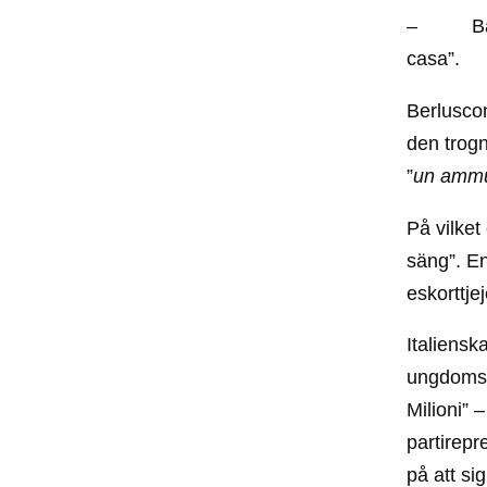
– Bara m
casa”.
Berluscon
den trog
”
un ammu
På vilket
säng”. E
eskorttje
Italiensk
ungdomsa
Milioni” 
partirepr
på att si