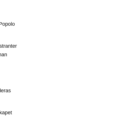
l Popolo
stranter
nnan
deras
skapet