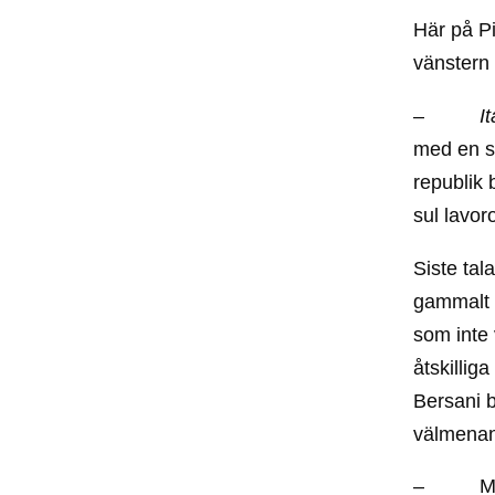
Här på Pi
vänstern 
–
It
med en sy
republik 
sul lavoro
Siste tal
gammalt 
som inte 
åtskillig
Bersani 
välmenand
– Men sä