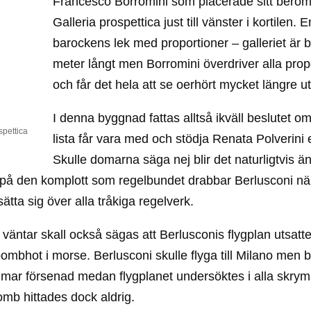
Francesco Borromini som placerade sitt berö
Galleria prospettica just till vänster i kortilen. E
barockens lek med proportioner – galleriet är 
meter långt men Borromini överdriver alla prop
och får det hela att se oerhört mycket längre ut
I denna byggnad fattas alltså ikväll beslutet o
spettica
lista får vara med och stödja Renata Polverini e
Skulle domarna säga nej blir det naturligtvis än
på den komplott som regelbundet drabbar Berlusconi nä
sätta sig över alla tråkiga regelverk.
väntar skall också sägas att Berlusconis flygplan utsattes
bombhot i morse. Berlusconi skulle flyga till Milano men b
mmar försenad medan flygplanet undersöktes i alla skrym
mb hittades dock aldrig.