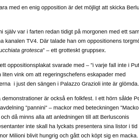
ed en enig opposition är det möjligt att skicka Berlu
i själv var i farten redan tidigt på morgonen med ett samta
na kanalen TV4. Där talade han om oppositionens torgm
cchiata grotesca
” – ett grotteskt gruppsex.
 ett oppositionsplakat svarade med – ”i varje fall inte i Pu
n liten vink om att regeringschefens eskapader med
jerna i just den sängen i Palazzo Grazioli inte är glömda
a demonstrationer är också en folkfest. I ett hörn sålde P
vdelning ”pannini” – mackor med beteckningen ”Mackor
– och då minns alla att anledningen till att Berlusconis
esentanter inte skall ha lyckats presentera sina listor i ti
gnor Milioni blivit hungrig och gått och köpt sig en macka.