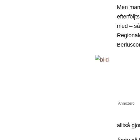
Men man ö
efterföljt
med – så
Regionale
Berluscon
Annozero
alltså g