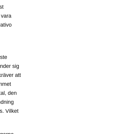
st
r vara
ativo
ste
nder sig
räver att
ammet
al, den
ndning
. Vilket