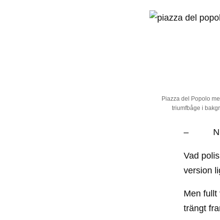
Piazza del Popolo me
triumfbåge i bak
– Nu är
Vad polis
version l
Men fullt
trängt fr