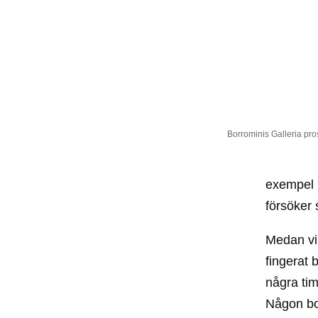
Borrominis Galleria pro
exempel 
försöker 
Medan vi 
fingerat 
några ti
Någon bo