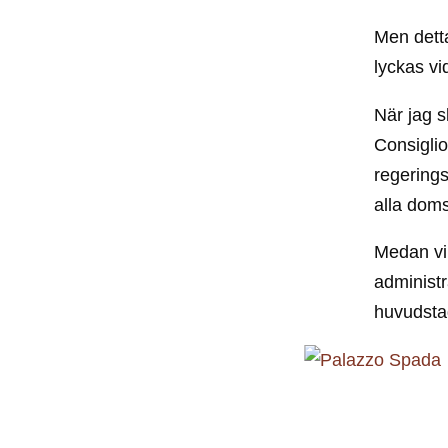
Men detta
lyckas vi
När jag s
Consiglio
regerings
alla doms
Medan vi
administr
huvudsta