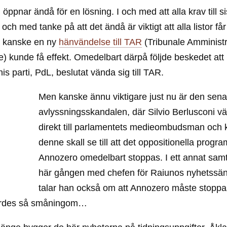
ppnar ändå för en lösning. I och med att alla krav till si
s och med tanke på att det ändå är viktigt att alla listor få
 kanske en ny
hänvändelse till TAR
(Tribunale Amministr
) kunde få effekt. Omedelbart därpå följde beskedet att
is parti, PdL, beslutat vända sig till TAR.
Men kanske ännu viktigare just nu är den sena
avlyssningsskandalen, där Silvio Berlusconi vä
direkt till parlamentets medieombudsman och k
denne skall se till att det oppositionella progr
Annozero omedelbart stoppas. I ett annat samt
här gången med chefen för Raiunos nyhetssä
talar han också om att Annozero måste stoppas
jordes så småningom…