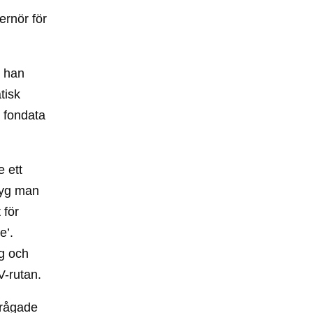
ernör för
e han
tisk
, fondata
e ett
lyg man
 för
e’.
g och
V-rutan.
rågade