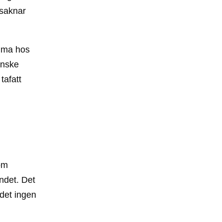
 saknar
amma hos
anske
tafatt
om
andet. Det
det ingen