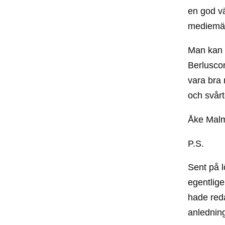
en god v
mediemäs
Man kan 
Berlusco
vara bra
och svår
Åke Mal
P.S.
Sent på 
egentlige
hade reda
anledning