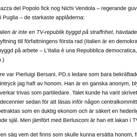
azza del Popolo fick nog Nichi Vendola – regerande guv
i Puglia – de starkaste applåderna:
alien är inte en TV-republik byggd på straffrihet
, hävdad
ftning till författningens första rad (Italien är en demokra
byggd på arbete – L’Italia è una Repubblica democratica
.)
are var Pierluigi Bersani, PD.s ledare som bara bekräftad
intryck jag haft av honom. Han är en ganska anonym, b
verkar trivas som partiledare. Talet kunde ha varit skrivet
a decennier sedan för att läsas inför någon centralkommitt
betraktas som en duktig ekonom och är säkert en hederli
e själ. Men jämfört med Berlusconi är han ett lakan i T
g vem det finns som skulle kunna ersätta honom, f