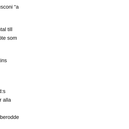
sconi ”a
l till
öte som
tins
.
d:s
 alla
d berodde