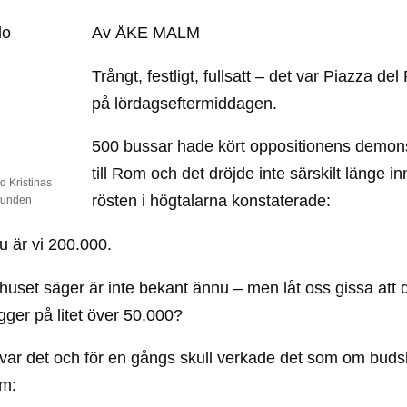
Av ÅKE MALM
Trångt, festligt, fullsatt – det var Piazza de
på lördagseftermiddagen.
500 bussar hade kört oppositionens demon
till Rom och det dröjde inte särskilt länge i
d Kristinas
rösten i högtalarna konstaterade:
grunden
 vi 200.000.
huset säger är inte bekant ännu – men låt oss gissa att 
igger på litet över 50.000?
 var det och för en gångs skull verkade det som om bud
am: