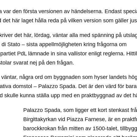
 var den första versionen av händelserna. Endast speci
d det här laget hålla reda på vilken version som gäller jus
kriver det här, lördag, väntar alla med spänning på utslag
 di Stato – sista appellmöjligheten kring frågorna om
partiet PdL lämnade in sina vallistor enligt reglerna. Hittil
tolar svarat nej på den frågan.
 väntar, några ord om byggnaden som hyser landets hö
ativa domstol – Palazzo Spada. Det är den värd för bara 
d skulle kunna ställa upp med en praktbyggnad av det hä
Palazzo Spada, som ligger ett kort stenkast fr
Birgittakyrkan vid Piazza Farnese, är en praktfu
barockkrokan från mitten av 1500-talet, tillbyg