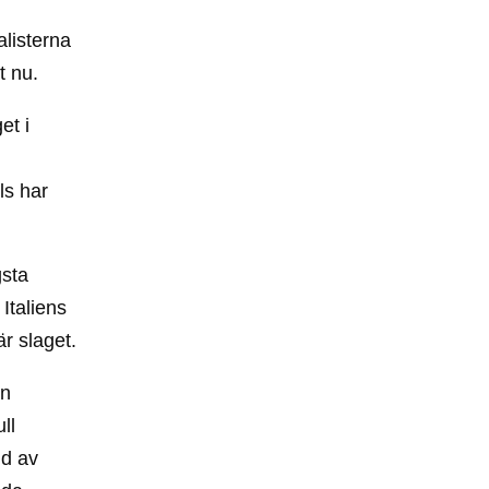
alisterna
t nu.
et i
ls har
gsta
Italiens
r slaget.
ån
ll
gd av