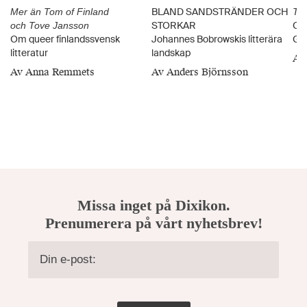
BLAND SANDSTRÄNDER OCH
Mer än Tom of Finland
Tal
STORKAR
Car
och Tove Jansson
Om queer finlandssvensk
Johannes Bobrowskis litterära
G. 
litteratur
landskap
Av
Av Anna Remmets
Av Anders Björnsson
Missa inget på Dixikon.
Prenumerera på vårt nyhetsbrev!