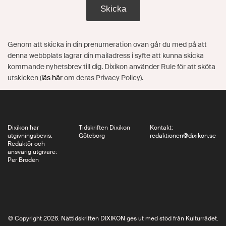
Skicka
Genom att skicka in din prenumeration ovan går du med på att
denna webbplats lagrar din mailadress i syfte att kunna skicka
kommande nyhetsbrev till dig. Dixikon använder Rule för att sköta
utskicken (
läs här
om deras Privacy Policy).
Dixikon har
Tidskriften Dixikon
Kontakt:
utgivningsbevis.
Göteborg
redaktionen@dixikon.se
Redaktör och
ansvarig utgivare:
Per Brodén
© Copyright 2026. Nättidskriften DIXIKON ges ut med stöd från Kulturrådet.