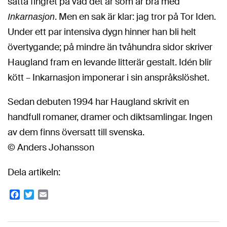
sätta fingret på vad det är som är bra med
. Men en sak är klar: jag tror på Tor Iden.
Inkarnasjon
Under ett par intensiva dygn hinner han bli helt
övertygande; på mindre än tvåhundra sidor skriver
Haugland fram en levande litterär gestalt. Idén blir
kött – Inkarnasjon imponerar i sin anspråkslöshet.
Sedan debuten 1994 har Haugland skrivit en
handfull romaner, dramer och diktsamlingar. Ingen
av dem finns översatt till svenska.
© Anders Johansson
Dela artikeln:
Facebook
Twitter
Email