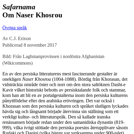
Safarnama
Om Naser Khosrou
Övriga språk
Av C.J. Erixon
Publicerad 8 november 2017
Bild: Från Laghmanprovinsen i nordöstra Afghanistan
(Wikicommons)
E
n av den persiska litteraturens mest fascinerande gestalter är
onekligen
Naser Khosrou
(1004-1088). Bördig från Khorasan, det
vidsträckta område öster och norr om den stora saltöknen Dasht-e
Kavir vilket historiskt bebotts av persisktalande folk och stammar,
kom han att bli en av portalgestalterna inom den persiska kulturens
pånyttfödelse efter den arabiska erövringen. Det var också i
Khorasan som
den persiska kulturen och språket slutligen lyckades
hävda sig och långsamt började återvinna sin ställning som ett
verkligt kultur- och litteraturspråk. Den så kallade iranska
renässansen började redan under den samanidiska dynastin (819-
999), vilka ivrigt stöttade den persiska poesins återupplivare såsom
Rudaki och Daqiqi (vilka bägge var verksamma under 900-talet).