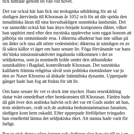
fick tillträde genom en vän vid hovet.
Det var också här han fick sin teologiska utbildning för att så
slutligen återvända till Khorasan år 1052 och för att där sprida den
ismailitiska läran till sina huvudsakligen sunnitiska landsmän. Det
var sannolikt också här han ånyo började komponera dikter, vilket
han upphört med efter den mystiska upplevelse som eggat honom att
påbörja sin omtumlande resa. I dikterna alluderar han inte sällan på
sin ålder och sina allt större vedermödor; dikterna är nämligen en av
få säkra källor vi äger om hans senare liv. Föga förvånande var hans
shi’itiska missionärsaktivitet ingalunda välkommen i det av
seldjukerna, som ju nominellt lydde under den abbasidiske
sunnikalifen i Bagdad, kontrollerade Khorasan. Det sunnitiska
kalifatets främsta religiösa såväl som politiska motståndare var ju
den av Naser Khosrou så älskade fatimidiska dynastin. Upprepade
gånger hade han fog att frukta för sitt liv.
Om hans senare liv vet vi dock inte mycket. Hans reseskildring
slutar tvärt omedelbart efter hemkomsten till Khorasan. Färden hade
då gått över den arabiska halvön och det var ett Guds under att han,
trots stråtrövare, svält och de arabiska beduinstammarnas fanatism,
slutligen kom hem oskadd. Efter upprepade förföljelser tvingades
han emellertid lämna det seldjukiska riket. Att stanna hade varit för
farligt.
Resan gick denna gång österut och slutligen slog han sig till ro i en