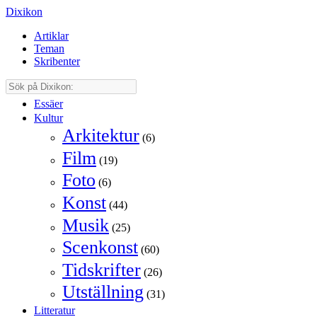
Dixikon
Artiklar
Teman
Skribenter
Essäer
Kultur
Arkitektur
(6)
Film
(19)
Foto
(6)
Konst
(44)
Musik
(25)
Scenkonst
(60)
Tidskrifter
(26)
Utställning
(31)
Litteratur