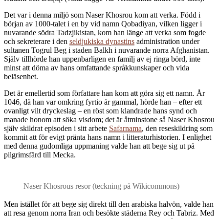
Det var i denna miljö som Naser Khosrou kom att verka. Född i
början av 1000-talet i en by vid namn Qobadiyan, vilken ligger i
nuvarande södra Tadzjikistan, kom han länge att verka som fogde
och sekreterare i den
seldjukiska dynastins
administration under
sultanen Togrul Beg i staden Balkh i nuvarande norra Afghanistan.
Själv tillhörde han uppenbarligen en familj av ej ringa börd, inte
minst att döma av hans omfattande språkkunskaper och vida
beläsenhet.
Det är emellertid som författare han kom att göra sig ett namn. År
1046, då han var omkring fyrtio år gammal, hörde han – efter ett
ovanligt vilt dryckeslag – en röst som klandrade hans synd och
manade honom att söka visdom; det är åtminstone så Naser Khosrou
själv skildrat episoden i sitt arbete
Safarnama
, den reseskildring som
kommit att för evigt pränta hans namn i litteraturhistorien. I enlighet
med denna gudomliga uppmaning valde han att bege sig ut på
pilgrimsfärd till Mecka.
Naser Khosrous resor (teckning på Wikicommons)
M
en istället för att bege sig direkt till den arabiska halvön, valde han
att resa genom norra Iran och besökte städerna Rey och Tabriz. Med