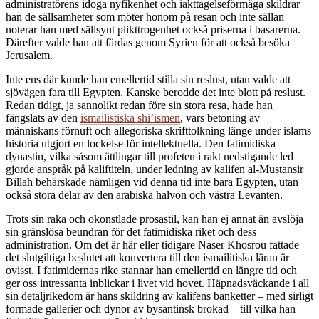
administratörens idoga nyfikenhet och iakttagelseförmåga skildrar
han de sällsamheter som möter honom på resan och inte sällan
noterar han med sällsynt plikttrogenhet också priserna i basarerna.
Därefter valde han att färdas genom Syrien för att också besöka
Jerusalem.
Inte ens där kunde han emellertid stilla sin reslust, utan valde att
sjövägen fara till Egypten. Kanske berodde det inte blott på reslust.
Redan tidigt, ja sannolikt redan före sin stora resa, hade han
fängslats av den
ismailistiska shi’ismen
, vars betoning av
människans förnuft och allegoriska skrifttolkning länge under islams
historia utgjort en lockelse för intellektuella. Den fatimidiska
dynastin, vilka såsom ättlingar till profeten i rakt nedstigande led
gjorde anspråk på kaliftiteln, under ledning av kalifen al-Mustansir
Billah behärskade nämligen vid denna tid inte bara Egypten, utan
också stora delar av den arabiska halvön och västra Levanten.
Trots sin raka och okonstlade prosastil, kan han ej annat än avslöja
sin gränslösa beundran för det fatimidiska riket och dess
administration. Om det är här eller tidigare Naser Khosrou fattade
det slutgiltiga beslutet att konvertera till den ismailitiska läran är
ovisst. I fatimidernas rike stannar han emellertid en längre tid och
ger oss intressanta inblickar i livet vid hovet. Häpnadsväckande i all
sin detaljrikedom är hans skildring av kalifens banketter – med sirligt
formade gallerier och dynor av bysantinsk brokad – till vilka han