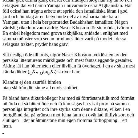
avlägsen dal vid namn Yamgan i nuvarande östra Afghanistan. Här
föll också han trägna arbete att sprida den ismailitiska läran i god
jord och än idag är en betydande del av invånarna inte bara i
Yamgan, utan i hela bergsområdet Badakhshan ismailiter. Någon
värdslig rikedom vann aldrig Naser Khosrou för sin möda, tvärtom.
En enkel helgedom med grova takbjälkar, snidade i enlighet med
samma mönster som sedan urminnes tider varit på modet i dessa
avlägsna trakter, pryder hans grav.
Sitt nesliga öde till trots, utgör Naser Khosrou tveklöst en av den
persiska litteraturens märkligaste och mest fantasieggande gestalter.
Aldrig lät han bitterheten eller illviljan få övertaget. I en av sina mest
kända dikter (نکوهش مکن) skriver han:
Klandra ej den azurblå himlen
utan slå från ditt sinne all envis stolthet.
Få bland hans diktarkollegor har med så förtröstansfullt mod förmått
uthärda ett så bittert öde och få kan sägas ha visat prov på samma
personliga integritet och inre styrka som denne diktare, vilken i en
bortglömd dal på gränsen mot Kina fann en oväntad tillflyktsort och
slutligen – det är åtminstone min egen fromma förhoppning – ett
hem.