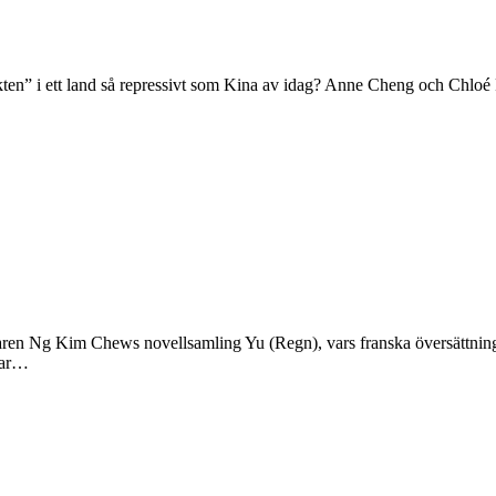
ten” i ett land så repressivt som Kina av idag? Anne Cheng och Chloé Fr
attaren Ng Kim Chews novellsamling Yu (Regn), vars franska översättni
tsar…