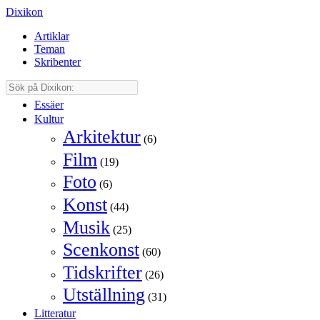
Dixikon
Artiklar
Teman
Skribenter
Essäer
Kultur
Arkitektur
(6)
Film
(19)
Foto
(6)
Konst
(44)
Musik
(25)
Scenkonst
(60)
Tidskrifter
(26)
Utställning
(31)
Litteratur