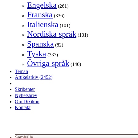
Engelska
(261)
Franska
(336)
Italienska
(101)
Nordiska språk
(131)
Spanska
(82)
Tyska
(337)
Övriga språk
(140)
Teman
Artikelarkiv
(2452)
Skribenter
Nyhetsbrev
Om Dixikon
Kontakt
Samhälle