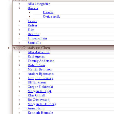
Alla kategorier
Böcker
Franska
Övriga språk
Essäer
Kultur
Film
Historia
In memoriam
Samhälle
Anna Gustafsson Chen
Alla skribenter
Karl Ågerup
Tommy Andersson
Robert Azar
Martin Berntson
Anders Björnsson
Torbjörn Elensky
Ulf Eriksson
Gregor Flakierski
Margareta Flygt
Klas Grinell
Bo Gustavsson
Margareta Hallberg
Anne Heith
Kenneth Hermele