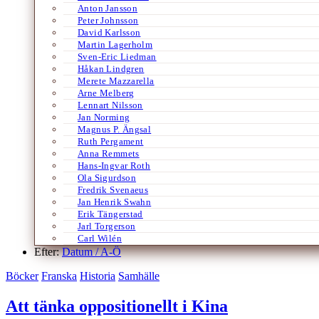
Anton Jansson
Peter Johnsson
David Karlsson
Martin Lagerholm
Sven-Eric Liedman
Håkan Lindgren
Merete Mazzarella
Arne Melberg
Lennart Nilsson
Jan Norming
Magnus P. Ängsal
Ruth Pergament
Anna Remmets
Hans-Ingvar Roth
Ola Sigurdson
Fredrik Svenaeus
Jan Henrik Swahn
Erik Tängerstad
Jarl Torgerson
Carl Wilén
Efter:
Datum /
A-Ö
Böcker
Franska
Historia
Samhälle
Att tänka oppositionellt i Kina