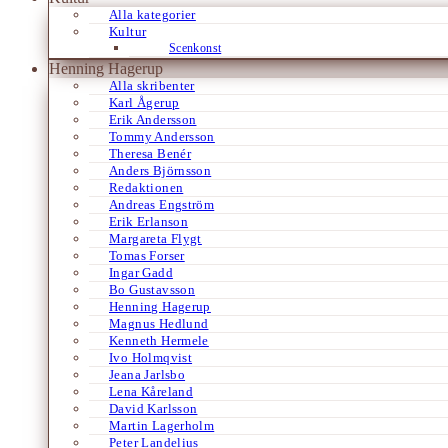
Alla kategorier
Kultur
Scenkonst
Henning Hagerup
Alla skribenter
Karl Ågerup
Erik Andersson
Tommy Andersson
Theresa Benér
Anders Björnsson
Redaktionen
Andreas Engström
Erik Erlanson
Margareta Flygt
Tomas Forser
Ingar Gadd
Bo Gustavsson
Henning Hagerup
Magnus Hedlund
Kenneth Hermele
Ivo Holmqvist
Jeana Jarlsbo
Lena Kåreland
David Karlsson
Martin Lagerholm
Peter Landelius