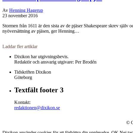
Av
Henning Hagerup
23 november 2016
Stormen från 1611 är den sista av de pjäser Shakespeare skrev själv oc
nyöversättning av pjäsen, ger Henning…
Laddar fler artiklar
Dixikon har utgivningsbevis.
Redaktör och ansvarig utgivare: Per Brodén
Tidskriften Dixikon
Göteborg
Textfält footer 3
Kontakt:
redaktionen@dixikon.se
© C
Dixikon använder cookies för att förbättra din upplevelse.
OK
Nej ta