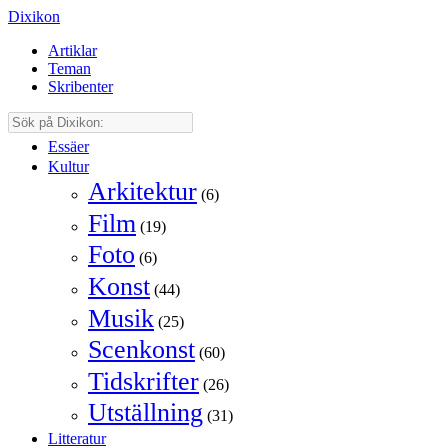
Dixikon
Artiklar
Teman
Skribenter
Essäer
Kultur
Arkitektur
(6)
Film
(19)
Foto
(6)
Konst
(44)
Musik
(25)
Scenkonst
(60)
Tidskrifter
(26)
Utställning
(31)
Litteratur