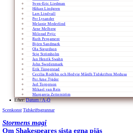
Sven-Eric Liedman
Håkan Lindgren
Lars Lindvall
Per Lysander
Melanie Mederlind
Arne Melberg
Milorad Pejic
Ruth Pergament
Björn Sandmark
Ola Sigurdson
Stig Strömholm
Jan Henrik Swahn
John Swedenmark
Erik Tängerstad
Cecilia Rodéhn och Hedvig Mårdh Tidskriften Medusa
Per Arne Tjäder
Jarl Torgerson
Mikael van Reis
Margareta Zetterström
Efter:
Datum /
A-Ö
Scenkonst
Tidskriftsgrannar
Stormens magi
Om Shakespeares sista egna pjäs