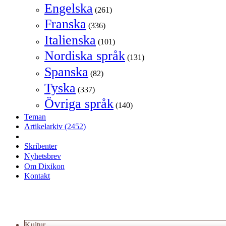
Engelska
(261)
Franska
(336)
Italienska
(101)
Nordiska språk
(131)
Spanska
(82)
Tyska
(337)
Övriga språk
(140)
Teman
Artikelarkiv
(2452)
Skribenter
Nyhetsbrev
Om Dixikon
Kontakt
Kultur