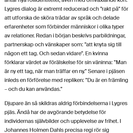
antar nya rollidentiteter, även med omväxlande kön.
Lygres dialog är extremt reducerad och ”rakt på” för
att utforska de sköra trådar av språk och delade
erfarenheter som förbinder människor i olika typer
av relationer. Redan i början beskrivs parbildningar,
partnerskap och vänskaper som: ”att knyta sig till
någon ett tag. Och sedan vidare”. En kvinna
förklarar värdet av förälskelse för sin väninna: ”Man
är ny ett tag, när man träffar en ny.” Senare i pjäsen
inleds en förförelse med repliken: ”Du är en främling
– och du kan användas.”
Djupare än så skildras aldrig förbindelserna i Lygres
pjäs. Ändå har de avgörande betydelse för
individernas självbilder och upplevelse av frihet. I
Johannes Holmen Dahls precisa regi rör sig