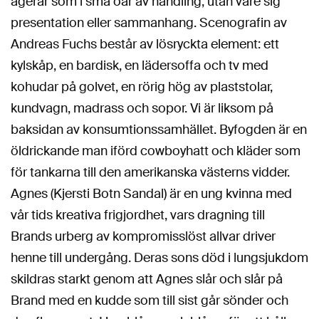
agerar som i små öar av handling, utan vare sig
presentation eller sammanhang. Scenografin av
Andreas Fuchs består av lösryckta element: ett
kylskåp, en bardisk, en lädersoffa och tv med
kohudar på golvet, en rörig hög av plaststolar,
kundvagn, madrass och sopor. Vi är liksom på
baksidan av konsumtionssamhället. Byfogden är en
öldrickande man iförd cowboyhatt och kläder som
för tankarna till den amerikanska västerns vidder.
Agnes (Kjersti Botn Sandal) är en ung kvinna med
vår tids kreativa frigjordhet, vars dragning till
Brands urberg av kompromisslöst allvar driver
henne till undergång. Deras sons död i lungsjukdom
skildras starkt genom att Agnes slår och slår på
Brand med en kudde som till sist går sönder och