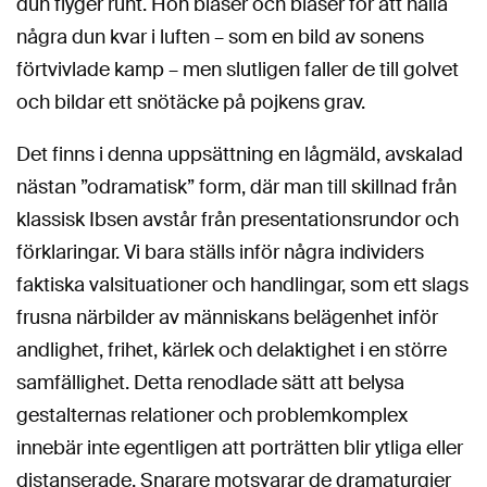
dun flyger runt. Hon blåser och blåser för att hålla
några dun kvar i luften – som en bild av sonens
förtvivlade kamp – men slutligen faller de till golvet
och bildar ett snötäcke på pojkens grav.
Det finns i denna uppsättning en lågmäld, avskalad
nästan ”odramatisk” form, där man till skillnad från
klassisk Ibsen avstår från presentationsrundor och
förklaringar. Vi bara ställs inför några individers
faktiska valsituationer och handlingar, som ett slags
frusna närbilder av människans belägenhet inför
andlighet, frihet, kärlek och delaktighet i en större
samfällighet. Detta renodlade sätt att belysa
gestalternas relationer och problemkomplex
innebär inte egentligen att porträtten blir ytliga eller
distanserade. Snarare motsvarar de dramaturgier