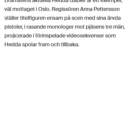
Dramatens aktuella Hedda Gabler är ett exempel,
väl mottaget i Oslo. Regissören Anna Pettersson
ställer titelfiguren ensam på scen med sina ärvda
pistoler, i rasande monologer mot pjäsens tre män,
projicerade i förinspelade videosekvenser som
Hedda spolar fram och tillbaka.