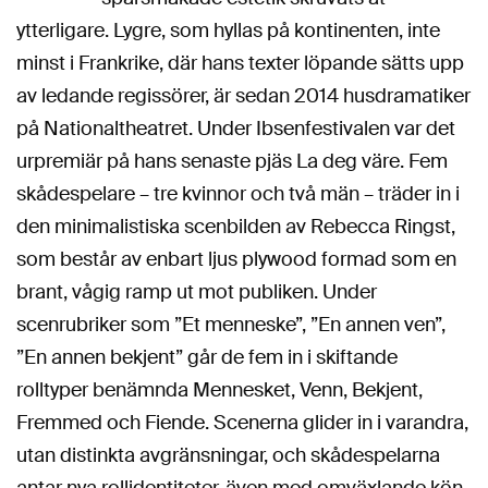
ytterligare. Lygre, som hyllas på kontinenten, inte
minst i Frankrike, där hans texter löpande sätts upp
av ledande regissörer, är sedan 2014 husdramatiker
på Nationaltheatret. Under Ibsenfestivalen var det
urpremiär på hans senaste pjäs La deg väre. Fem
skådespelare – tre kvinnor och två män – träder in i
den minimalistiska scenbilden av Rebecca Ringst,
som består av enbart ljus plywood formad som en
brant, vågig ramp ut mot publiken. Under
scenrubriker som ”Et menneske”, ”En annen ven”,
”En annen bekjent” går de fem in i skiftande
rolltyper benämnda Mennesket, Venn, Bekjent,
Fremmed och Fiende. Scenerna glider in i varandra,
utan distinkta avgränsningar, och skådespelarna