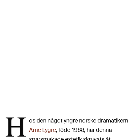
H
os den något yngre norske dramatikern
Arne Lygre
, född 1968, har denna
sparsmakade estetik skruvats åt