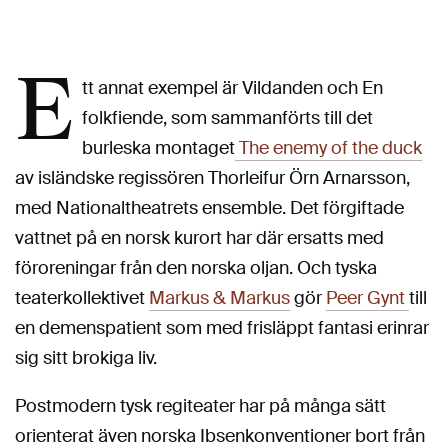
E
tt annat exempel är Vildanden och En
folkfiende, som sammanförts till det
burleska montaget
The enemy of the duck
av isländske regissören Thorleifur Örn Arnarsson,
med Nationaltheatrets ensemble. Det förgiftade
vattnet på en norsk kurort har där ersatts med
föroreningar från den norska oljan. Och tyska
teaterkollektivet
Markus & Markus
gör
Peer Gynt
till
en demenspatient som med frisläppt fantasi erinrar
sig sitt brokiga liv.
Postmodern tysk regiteater har på många sätt
orienterat även norska Ibsenkonventioner bort från