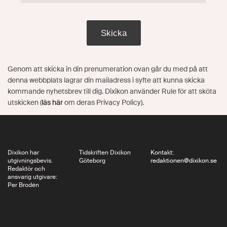
Skicka
Genom att skicka in din prenumeration ovan går du med på att
denna webbplats lagrar din mailadress i syfte att kunna skicka
kommande nyhetsbrev till dig. Dixikon använder Rule för att sköta
utskicken (
läs här
om deras Privacy Policy).
Dixikon har
Tidskriften Dixikon
Kontakt:
utgivningsbevis.
Göteborg
redaktionen@dixikon.se
Redaktör och
ansvarig utgivare:
Per Brodén