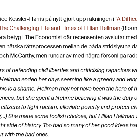
ice Kessler-Harris på nytt gjort upp räkningen i ”
A Difficu
he Challenging Life and Times of Lillian Hellman
(Bloo
bra betyg i The Economist där recensenten avslutar med
n hätska rättsprocessen mellan de båda stridslystna 
och McCarthy, men rundar av med några försonliga rade
rs of defending civil liberties and criticising rapacious w
 Hellman ended her days seeming like a greedy and ven
his is a shame. Hellman may not have been the hero of 
nces, but she spent a lifetime believing it was the duty o
itizens to fight racism, alleviate poverty and protect civ
. (…) She made some foolish choices, but Lillian Hellman
ght side of history. Too bad so many of her good ideas h
t with the bad ones.