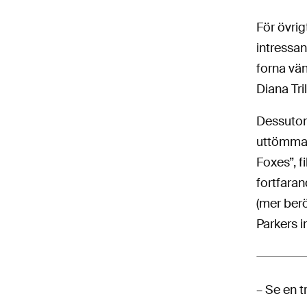
För övri
intressan
forna vä
Diana Tri
Dessutom
uttömman
Foxes”, f
fortfaran
(mer ber
Parkers i
– Se en t