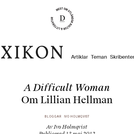
Dixikon
Artiklar
Teman
Skribente
A Difficult Woman
Om Lillian Hellman
BLOGGAR
IVO HOLMQVIST
Av Ivo Holmqvist
Publicerad 13 maj 2012