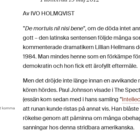
Av IVO HOLMQVIST
”
De mortuis nil nisi bene
”, om de döda intet an
gott – den latinska sentensen följde många s
kommenterade dramatikern Lillian Hellmans död
1984. Man mindes henne som en förkämpe fö
demokratin och hon fick ett ärofyllt eftermäle.
Men det dröjde inte länge innan en avvikande r
kören hördes. Paul Johnson visade i The Spec
(essän kom sedan med i hans samling ”
Intelle
att runan kunde ristas på annat vis. Han blåste
att komma
rökelse genom att påminna om många obehag
sanningar hos denna stridbara amerikanska.