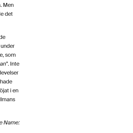
s. Men
de det
jde
r under
te, som
man
”. Inte
levelser
 hade
jat i en
ellmans
e Name: