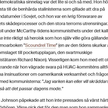
mokratiska sinnelag var det lite si och så med. Hon hö
gsta till de benhårda stalinisterna som gillade att dra på
aturnéer i Sovjet, och hon var en ivrig försvarare av
lets skådeprocesser och den stora terrorns utrensningar
oll under McCarthy-tidens kommunisthets under det kall
e inte riktigt så heroisk som hon själv ville göra gällande
emoarboken ”
Scoundrel Time
” (en av den tidens skurkar 
 omslaget till pocketupplagan, den svartmuskige
tätaren Richard Nixon). Visserligen kom hon med ett o
yttrande när hon vägrade svara på HUAC-kommiténs alltf
a insinuationer om oamerikansk verksamhet och frågo
med kommunisterna: ”
Jag varken kan eller vill skräddar
så att det passar dagens mode.
”
 Johnson påpekade att hon inte pressades så värst hår
förhören. Värre gick det för den man som hon sammanl