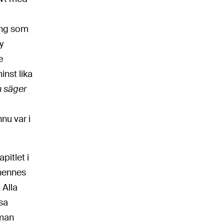
ing som
y
e
inst lika
n säger
nu var i
pitlet i
hennes
 Alla
sa
 man