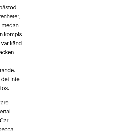
 påstod
renheter,
ch medan
gon kompis
m var känd
racken
erande.
det inte
atos.
tare
ertal
Carl
ebecca