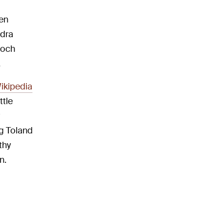
 en
ndra
 och
.
Wikipedia
ttle
r
gg Toland
thy
n.