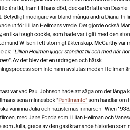
ttio års tid, fram till hans död, deckarförfattaren Dashiel
 Betydligt modigare var bland många andra Diana Trill
kade ut för Lillian Hellmans vrede. Det gjorde också Mar
 en lika tough cookie, som hade varit gift med den stor
 Edmund Wilson i ett stormigt äktenskap. McCarthy var m
elak: ”
Lillian Hellman ljuger ständigt till och med när ho
 men
”. Av det blev det en utdragen och hätsk
ningsprocess som inte hann avslutas medan Hellman än
tast var vad Paul Johnson hade att säga om det långa ka
Hellmans sena minnesbok ”
Pentimento”
som handlar om 
ska väninna Julia och nazisternas inmarsch i Wien 1938.
filmen, med Jane Fonda som Lillian Hellman och Vanes
 som Julia, greps av den gastkramande historien som