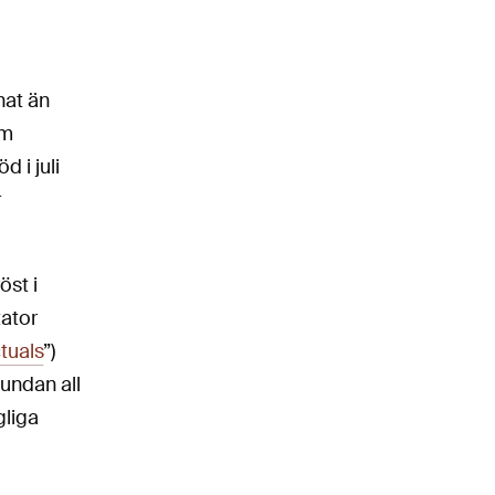
nat än
om
 i juli
r
öst i
tator
ctuals
”)
 undan all
liga