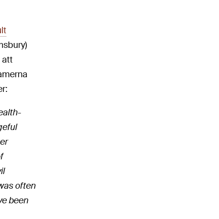
lt
msbury)
 att
damerna
r:
ealth-
geful
her
f
il
 was often
ave been