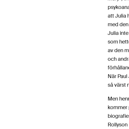
psykoanal
att Julia
med den 
Julia int
som hette
av den m
och andra
förhållan
När Paul
så värst 
Men henne
kommer på
biografie
Rollyson