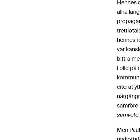
Hennes de
allra län
propagand
trettiota
hennes r
var kansk
bittra m
i bild på
kommunis
citerat 
närgångn
samröre 
samvete 
Men Paul
utskotts