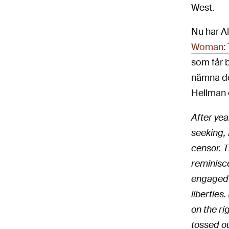
West.
Nu har Al
Woman: T
som får 
nämna de
Hellman 
After yea
seeking,
censor. T
reminisce
engaged c
liberties
on the ri
tossed ou