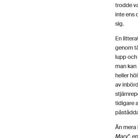
trodde va
inte ens 
sig.
En litter
genom tåg
lupp och 
man kan s
heller hö
av inbör
stjärnrep
tidigare 
påstådda 
Än mera 
Mary
”, e