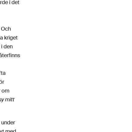
rde i det
. Och
a kriget
 i den
återfinns
fta
ör
r om
sy mitt
t under
evt med