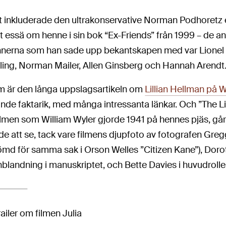
gt inkluderade den ultrakonservative Norman Podhoretz
t essä om henne i sin bok “Ex-Friends” från 1999 – de a
nnerna som han sade upp bekantskapen med var Lionel
lling, Norman Mailer, Allen Ginsberg och Hannah Arendt
 är den långa uppslagsartikeln om
Lillian Hellman på 
de faktarik, med många intressanta länkar. Och ”The Li
ilmen som William Wyler gjorde 1941 på hennes pjäs, gå
de att se, tack vare filmens djupfoto av fotografen Gre
ömd för samma sak i Orson Welles ”Citizen Kane”), Doro
nblandning i manuskriptet, och Bette Davies i huvudrolle
railer om filmen Julia