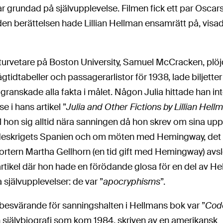
r grundad på självupplevelse. Filmen fick ett par Oscar
den berättelsen hade Lillian Hellman ensamrätt på, visa
aturvetare på Boston University, Samuel McCracken, plö
tidtabeller och passagerarlistor för 1938, lade biljette
granskade alla fakta i målet. Någon Julia hittade han in
e i hans artikel ”
Julia and Other Fictions by Lillian Hell
ll hon sig alltid nära sanningen då hon skrev om sina upp
deskrigets Spanien och om möten med Hemingway, det
ortern Martha Gellhorn (en tid gift med Hemingway) avslö
artikel där hon hade en förödande glosa för en del av H
självupplevelser: de var ”
apocryphisms
”.
besvärande för sanningshalten i Hellmans bok var ”
Cod
n självbiografi som kom 1984, skriven av en amerikansk