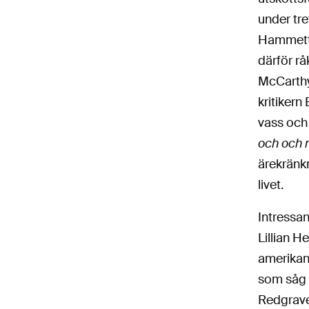
under tre
Hammett.
därför rå
McCarthy,
kritikern
vass och 
och och
ärekränk
livet.
Intressan
Lillian 
amerikan
som såg 
Redgrave