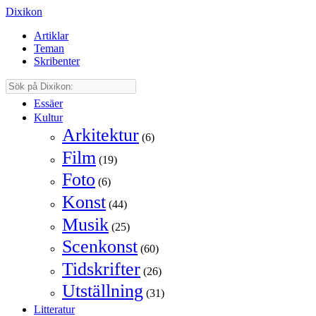
Dixikon
Artiklar
Teman
Skribenter
Essäer
Kultur
Arkitektur
(6)
Film
(19)
Foto
(6)
Konst
(44)
Musik
(25)
Scenkonst
(60)
Tidskrifter
(26)
Utställning
(31)
Litteratur