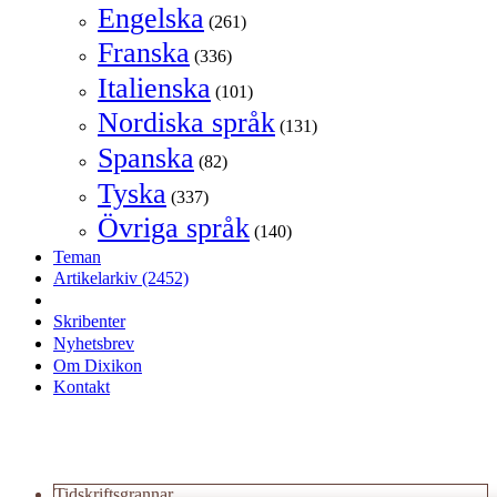
Engelska
(261)
Franska
(336)
Italienska
(101)
Nordiska språk
(131)
Spanska
(82)
Tyska
(337)
Övriga språk
(140)
Teman
Artikelarkiv
(2452)
Skribenter
Nyhetsbrev
Om Dixikon
Kontakt
Tidskriftsgrannar