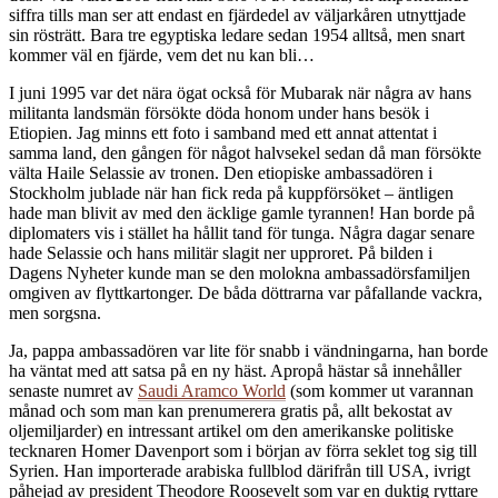
siffra tills man ser att endast en fjärdedel av väljarkåren utnyttjade
sin rösträtt. Bara tre egyptiska ledare sedan 1954 alltså, men snart
kommer väl en fjärde, vem det nu kan bli…
I juni 1995 var det nära ögat också för Mubarak när några av hans
militanta landsmän försökte döda honom under hans besök i
Etiopien. Jag minns ett foto i samband med ett annat attentat i
samma land, den gången för något halvsekel sedan då man försökte
välta Haile Selassie av tronen. Den etiopiske ambassadören i
Stockholm jublade när han fick reda på kuppförsöket – äntligen
hade man blivit av med den äcklige gamle tyrannen! Han borde på
diplomaters vis i stället ha hållit tand för tunga. Några dagar senare
hade Selassie och hans militär slagit ner upproret. På bilden i
Dagens Nyheter kunde man se den molokna ambassadörsfamiljen
omgiven av flyttkartonger. De båda döttrarna var påfallande vackra,
men sorgsna.
Ja, pappa ambassadören var lite för snabb i vändningarna, han borde
ha väntat med att satsa på en ny häst. Apropå hästar så innehåller
senaste numret av
Saudi Aramco World
(som kommer ut varannan
månad och som man kan prenumerera gratis på, allt bekostat av
oljemiljarder) en intressant artikel om den amerikanske politiske
tecknaren Homer Davenport som i början av förra seklet tog sig till
Syrien. Han importerade arabiska fullblod därifrån till USA, ivrigt
påhejad av president Theodore Roosevelt som var en duktig ryttare