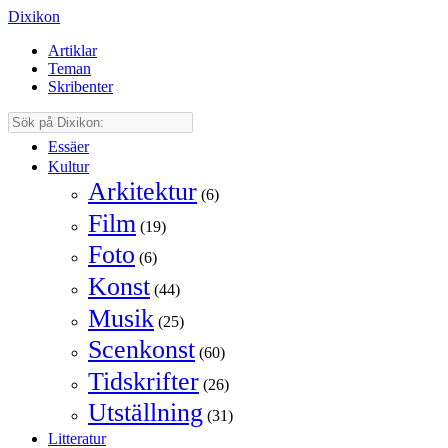
Dixikon
Artiklar
Teman
Skribenter
Essäer
Kultur
Arkitektur
(6)
Film
(19)
Foto
(6)
Konst
(44)
Musik
(25)
Scenkonst
(60)
Tidskrifter
(26)
Utställning
(31)
Litteratur