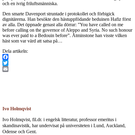
och en ivrig friluftsmänniska.
Den smarte Davenport struntade i protokollet och förbigick
dignitärerna. Han besökte den hästuppfödande beduinen Hafiz först
av alla. Det öppnade genast alla dörrar: ”You have called on me
before calling on the governor of Aleppo and Syria. No such honour
was ever paid to a Bedouin before”. Åtminstone han visste vilken
häst som var värd att satsa på…
Dela artikeln:
Facebook
Twitter
Email
Ivo Holmqvist
Ivo Holmqvist, fil.dr. i engelsk litteratur, professor emeritus i
skandinavistik, har undervisat på universiteten i Lund, Auckland,
Odense och Gent.