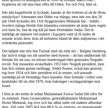
bygderna att vid sina ekar offra till Oden, Tor och Frej, bäst så.
Inte alla kuppförsök är lyckade, kanske är det tvärtom så att de flesta
misslyckas? Attentaten mot Hitler var många, men inte ens den 20
juli 1944 lyckades det. Och flyggeneralen Mubarak har – hittills –
överlevt många försök från islamiska extremister att ända hans regim
och hans liv, fast de tog kål på hans företrädare Sadat. Det är
märkligt att männen vid makten i Egypten varit så få under de
senaste sextio åren, trots all turbulens bland de åttio miljonerna i det
svårskötta pastoratet.
Det hjälpte inte den fete Farouk med sin röda fez – Birgitta Stenberg
har skrivit roligt om sitt samröre med honom – att han abdikerade till
förmån för sin son, en reform framtvingad efter generalen Neguibs
revolt. När monarkin avskaffades 1953 blev Neguib president, men
han fick nästan genast mothugg. Abdel Nasser, också han general,
tog över 1954 och blev president två år senare, och passade
samtidigt på att förstatliga Suez-kanalen. Han fortsatte i rollen som
landsfader till sin död 1970, trots bakslaget i sexdagarskriget mot
Israel.
I höst är det trettio år sedan Muhammad Anwar Sadat föll offer för
en mördare. Hans vicepresident, generallöjtnanten Muhammad
Hosni Mubarak, tog över och har alltså suttit vid makten alltsedan
dess. Vid valet 2005 fick han 88.6 % av rösterna, en imponerande