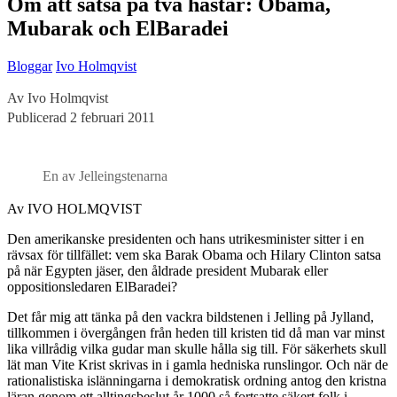
Om att satsa på två hästar: Obama,
Mubarak och ElBaradei
Bloggar
Ivo Holmqvist
Av Ivo Holmqvist
Publicerad 2 februari 2011
En av Jelleingstenarna
Av IVO HOLMQVIST
Den amerikanske presidenten och hans utrikesminister sitter i en
rävsax för tillfället: vem ska Barak Obama och Hilary Clinton satsa
på när Egypten jäser, den åldrade president Mubarak eller
oppositionsledaren ElBaradei?
Det får mig att tänka på den vackra bildstenen i Jelling på Jylland,
tillkommen i övergången från heden till kristen tid då man var minst
lika villrådig vilka gudar man skulle hålla sig till. För säkerhets skull
lät man Vite Krist skrivas in i gamla hedniska runslingor. Och när de
rationalistiska islänningarna i demokratisk ordning antog den kristna
läran genom ett alltingsbeslut år 1000 så fortsatte säkert folk i