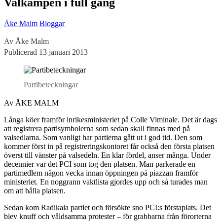
Valkampen i full gång
Åke Malm
Bloggar
Av Åke Malm
Publicerad 13 januari 2013
Partibeteckningar
Av ÅKE MALM
Långa köer framför inrikesministeriet på Colle Viminale. Det är dags
att registrera partisymbolerna som sedan skall finnas med på
valsedlarna. Som vanligt har partierna gått ut i god tid. Den som
kommer först in på registreringskontoret får också den första platsen
överst till vänster på valsedeln. En klar fördel, anser många. Under
decennier var det PCI som tog den platsen. Man parkerade en
partimedlem någon vecka innan öppningen på piazzan framför
ministeriet. En noggrann vaktlista gjordes upp och så turades man
om att hålla platsen.
Sedan kom Radikala partiet och försökte sno PCI:s förstaplats. Det
blev knuff och våldsamma protester – för grabbarna från förorterna