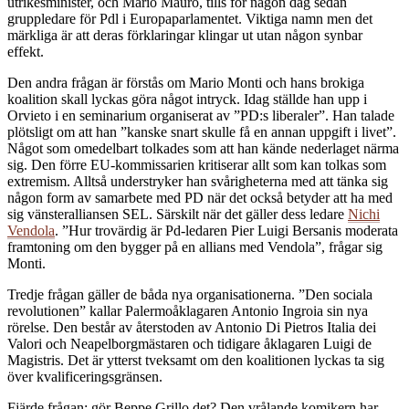
utrikesminister, och Mario Mauro, tills för någon dag sedan
gruppledare för Pdl i Europaparlamentet. Viktiga namn men det
märkliga är att deras förklaringar klingar ut utan någon synbar
effekt.
Den andra frågan är förstås om Mario Monti och hans brokiga
koalition skall lyckas göra något intryck. Idag ställde han upp i
Orvieto i en seminarium organiserat av ”PD:s liberaler”. Han talade
plötsligt om att han ”kanske snart skulle få en annan uppgift i livet”.
Något som omedelbart tolkades som att han kände nederlaget närma
sig. Den förre EU-kommissarien kritiserar allt som kan tolkas som
extremism. Alltså understryker han svårigheterna med att tänka sig
någon form av samarbete med PD när det också betyder att ha med
sig vänsteralliansen SEL. Särskilt när det gäller dess ledare
Nichi
Vendola
. ”Hur trovärdig är Pd-ledaren Pier Luigi Bersanis moderata
framtoning om den bygger på en allians med Vendola”, frågar sig
Monti.
Tredje frågan gäller de båda nya organisationerna. ”Den sociala
revolutionen” kallar Palermoåklagaren Antonio Ingroia sin nya
rörelse. Den består av återstoden av Antonio Di Pietros Italia dei
Valori och Neapelborgmästaren och tidigare åklagaren Luigi de
Magistris. Det är ytterst tveksamt om den koalitionen lyckas ta sig
över kvalificeringsgränsen.
Fjärde frågan: gör Beppe Grillo det? Den vrålande komikern har