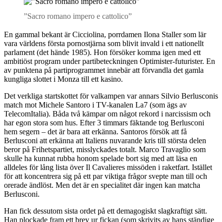
”Sacro romano impero e cattolico”
En gammal bekant är Cicciolina, porrdamen Ilona Staller som lär
vara världens första pornostjärna som blivit invald i ett nationellt
parlament (det hände 1985). Hon försöker komma igen med ett
ambitiöst program under partibeteckningen Optimister-futurister. En
av punktena på partiprogrammet innebär att förvandla det gamla
kungliga slottet i Monza till ett kasino.
Det verkliga startskottet för valkampen var annars Silvio Berlusconis
match mot Michele Santoro i TV-kanalen La7 (som ägs av
TelecomItalia). Båda två kämpar om något rekord i narcissism och
har egon stora som hus. Efter 3 timmars fäktande tog Berlusconi
hem segern – det är bara att erkänna. Santoros försök att få
Berlusconi att erkänna att Italiens nuvarande kris till största delen
beror på Frihetspartiet, misslyckades totalt. Marco Travaglio som
skulle ha kunnat rubba honom spelade bort sig med att läsa en
alldeles för lång lista över Il Cavalieres missöden i raketfart. Istället
för att koncentrera sig på ett par viktiga frågor svepte man till och
orerade ändlöst. Men det är en specialitet där ingen kan matcha
Berlusconi.
Han fick dessutom sista ordet på ett demagogiskt slagkraftigt sätt.
Han plockade fram ett brev ur fickan (som skrivits av hans ständige