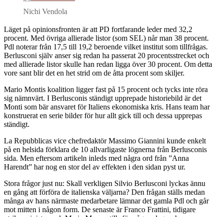
Nichi Vendola
Läget på opinionsfronten är att PD fortfarande leder med 32,2
procent. Med övriga allierade listor (som SEL) når man 38 procent.
Pdl noterar från 17,5 till 19,2 beroende vilket institut som tillfrågas.
Berlusconi själv anser sig redan ha passerat 20 procentsstrecket och
med allierade listor skulle han redan ligga över 30 procent. Om detta
vore sant blir det en het strid om de åtta procent som skiljer.
Mario Montis koalition ligger fast på 15 procent och tycks inte röra
sig nämnvärt. I Berlusconis ständigt upprepade historiebild är det
Monti som bär ansvaret för Italiens ekonomiska kris. Hans team har
konstruerat en serie bilder för hur allt gick till och dessa upprepas
ständigt.
La Repubblicas vice chefredaktör Massimo Giannini kunde enkelt
på en helsida förklara de 10 allvarligaste lögnerna från Berlusconis
sida. Men eftersom artikeln inleds med några ord från ”Anna
Harendt” har nog en stor del av effekten i den sidan pyst ur.
Stora frågor just nu: Skall verkligen Silvio Berlusconi lyckas ännu
en gång att förföra de italienska väljarna? Den frågan ställs medan
många av hans närmaste medarbetare lämnar det gamla Pdl och går
mot mitten i någon form. De senaste är Franco Frattini, tidigare