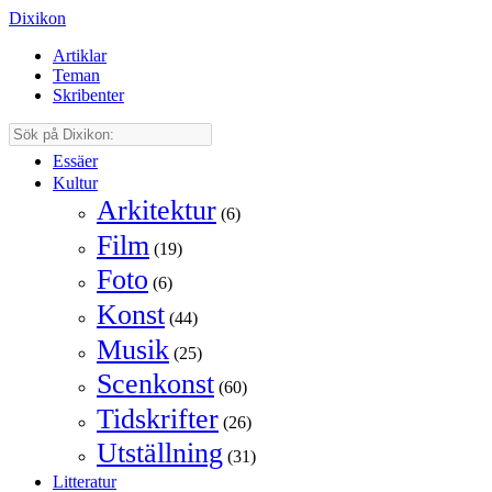
Dixikon
Artiklar
Teman
Skribenter
Essäer
Kultur
Arkitektur
(6)
Film
(19)
Foto
(6)
Konst
(44)
Musik
(25)
Scenkonst
(60)
Tidskrifter
(26)
Utställning
(31)
Litteratur