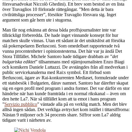
försvarsadvokat Niccolò Ghedini). Ett brev som bestod av en lista
över Travaglios 10 förlorade rättegångar. ”Men detta är bara
civilrättsliga processer”, försökte Travaglio försvara sig. Inget
argument som går hem ute i stugorna.
Man får nog erkänna att dessa båda proffsjournalister inte var
tillräckligt förberedda. De hade inget vinnande konsept för hur
matchen skulle vinnas. Utan ett sådant är det utsiktslöst att försöka
slå pokerspelaren Berlusconi. Som omedelbart rapporterade två
vunna procentenheter i opinionstesterna. Det här var ju ändå Det
Stora Tillfället. Michele Santoro hade tidigare drabbats av ”
det
bulgariska ediktet
” tillsammans med stjärnjournalisten Enzo Biagi
och komikern Daniele Luttazzi. De avstängdes från all medverkan i
public servicekanalerna med Rai:s symbol. Ett förbud som
Berlusconi, ägare av Rai-konkurrenten Mediaset, formulerade under
ett statsbesök i Bulgarien, därav namnet. Santoro har därefter skapat
sig en egen profil med program i andra former. Det var därför en stor
händelse när han kunde framträda i en normal rikskanal – även om
den hette La7. När så tillfället kom att ta emot i hans program
”
Servizio pubblico
” väntade alla på en verklig match. Men det blev
alltså ingen sådan. Det verkliga avtrycket kom istället i tittarsiffrorna:
Nästan 9 miljoner och 34 procents share. Siffror som La7 aldrig
tidigare varit i närheten av.