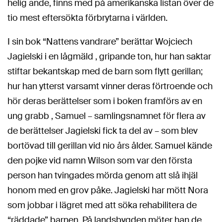
helig ande, finns med på amerikanska listan över de
tio mest eftersökta förbrytarna i världen.
I sin bok “Nattens vandrare” berättar Wojciech
Jagielski i en lågmäld , gripande ton, hur han saktar
stiftar bekantskap med de barn som flytt gerillan;
hur han ytterst varsamt vinner deras förtroende och
hör deras berättelser som i boken framförs av en
ung grabb , Samuel – samlingsnamnet för flera av
de berättelser Jagielski fick ta del av – som blev
bortövad till gerillan vid nio års ålder. Samuel kände
den pojke vid namn Wilson som var den första
person han tvingades mörda genom att slå ihjäl
honom med en grov påke. Jagielski har mött Nora
som jobbar i lägret med att söka rehabilitera de
“räddade” barnen. På landsbygden möter han de