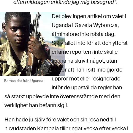
eftermiddagen erkände jag mig besegrad”.
Det blev ingen artikel om valet i
Uganda i Gazeta Wyborcza,
åtminstone inte nästa dag.
Självfallet inte för att den ytterst
erfarne reportern inte skulle
kunna ha skrivit något, utan
därför att han i sitt inre gjorde
uppror mot eller resignerade
Barnsoldat från Uganda
inför de uppställda regler han
så starkt upplevde inte överensstämde med den
verklighet han befann sig i.
Han hade ju själv före valet och sin resa ned till
huvudstaden Kampala tillbringat vecka efter vecka i