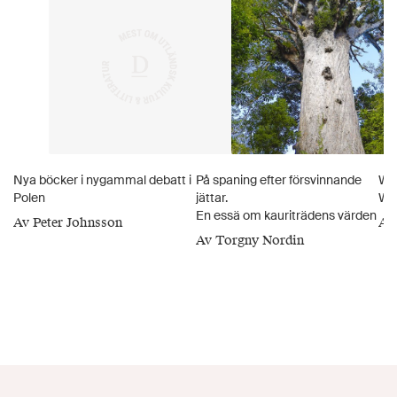
Nya böcker i nygammal debatt i
På spaning efter försvinnande
Wo
Polen
jättar.
Weł
En essä om kauriträdens värden
Av Peter Johnsson
Av
Av Torgny Nordin