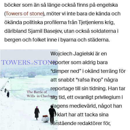
böcker som än så länge också finns på engelska
(
Towers of stone
), möter vi inte bara de kända och
ökända politiska profilerna från Tjetjeniens krig,
däribland Sjamil Basejev, utan också soldaterna i
bergen och folket inne i byarna och städerna.
Wojciech Jagielski är en
reporter som aldrig bara
“dimper ned” i okänd terräng för
att snabbt “rafsa ihop” några
reportage till sin tidning. Han tar
sig tid, ett ovanligt privilegium i
dagens medievärld, något han
så klart har att tacka sina
förstående redaktörer för,