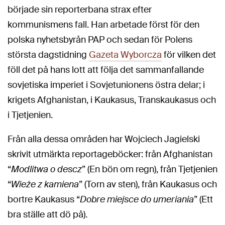
började sin reporterbana strax efter
kommunismens fall. Han arbetade först för den
polska nyhetsbyrån PAP och sedan för Polens
största dagstidning
Gazeta Wyborcza
för vilken det
föll det på hans lott att följa det sammanfallande
sovjetiska imperiet i Sovjetunionens östra delar; i
krigets Afghanistan, i Kaukasus, Transkaukasus och
i Tjetjenien.
Från alla dessa områden har Wojciech Jagielski
skrivit utmärkta reportageböcker: från Afghanistan
“
Modlitwa o descz
” (En bön om regn), från Tjetjenien
“
Wieże z kamiena
” (Torn av sten), från Kaukasus och
bortre Kaukasus “
Dobre miejsce do umeriania
” (Ett
bra ställe att dö på).