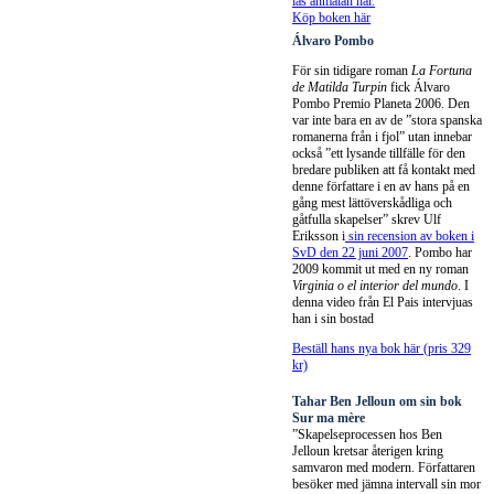
läs anmälan här.
Köp boken här
Álvaro Pombo
För sin tidigare roman
La Fortuna
de Matilda Turpin
fick Álvaro
Pombo Premio Planeta 2006. Den
var inte bara en av de ”stora spanska
romanerna från i fjol” utan innebar
också ”ett lysande tillfälle för den
bredare publiken att få kontakt med
denne författare i en av hans på en
gång mest lättöverskådliga och
gåtfulla skapelser” skrev Ulf
Eriksson i
sin recension av boken i
SvD den 22 juni 2007
. Pombo har
2009 kommit ut med en ny roman
Virginia o el interior del mundo
. I
denna video från El Pais intervjuas
han i sin bostad
Beställ hans nya bok här (pris 329
kr)
Tahar Ben Jelloun om sin bok
Sur ma mère
”Skapelseprocessen hos Ben
Jelloun kretsar återigen kring
samvaron med modern. Författaren
besöker med jämna intervall sin mor