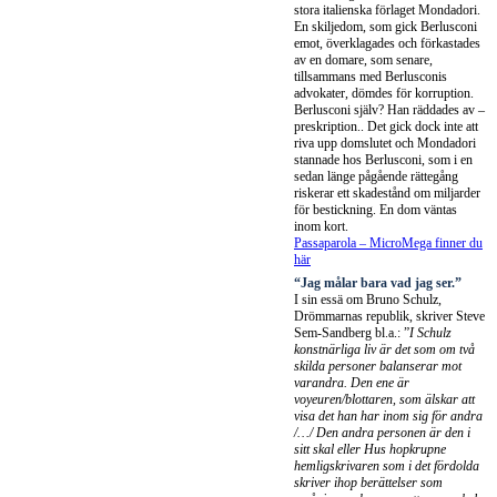
stora italienska förlaget Mondadori.
En skiljedom, som gick Berlusconi
emot, överklagades och förkastades
av en domare, som senare,
tillsammans med Berlusconis
advokater, dömdes för korruption.
Berlusconi själv? Han räddades av –
preskription.. Det gick dock inte att
riva upp domslutet och Mondadori
stannade hos Berlusconi, som i en
sedan länge pågående rättegång
riskerar ett skadestånd om miljarder
för bestickning. En dom väntas
inom kort.
Passaparola – MicroMega finner du
här
“Jag målar bara vad jag ser.”
I sin essä om Bruno Schulz,
Drömmarnas republik, skriver Steve
Sem-Sandberg bl.a.: ”
I Schulz
konstnärliga liv är det som om två
skilda personer balanserar mot
varandra. Den ene är
voyeuren/blottaren, som älskar att
visa det han har inom sig för andra
/…/ Den andra personen är den i
sitt skal eller Hus hopkrupne
hemligskrivaren som i det fördolda
skriver ihop berättelser som