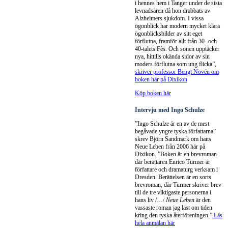
i hennes hem i Tanger under de sista
levnadsåren då hon drabbats av
Alzheimers sjukdom. I vissa
ögonblick har modern mycket klara
ögonblicksbilder av sitt eget
förflutna, framför allt från 30- och
40-talets Fès. Och sonen upptäcker
nya, hittills okända sidor av sin
moders förflutna som ung flicka”,
skriver professor Bengt Novén om
boken här på Dixikon
Köp boken här
Intervju med Ingo Schulze
”Ingo Schulze är en av de mest
begåvade yngre tyska författarna”
skrev Björn Sandmark om hans
Neue Leben från 2006 här på
Dixikon. ”Boken är en brevroman
där berättaren Enrico Türmer är
författare och dramaturg verksam i
Dresden. Berättelsen är en sorts
brevroman, där Türmer skriver brev
till de tre viktigaste personerna i
hans liv /…/
Neue Leben
är den
vassaste roman jag läst om tiden
kring den tyska återföreningen.”
Läs
hela anmälan här