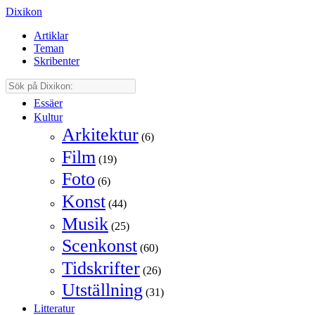
Dixikon
Artiklar
Teman
Skribenter
Essäer
Kultur
Arkitektur
(6)
Film
(19)
Foto
(6)
Konst
(44)
Musik
(25)
Scenkonst
(60)
Tidskrifter
(26)
Utställning
(31)
Litteratur