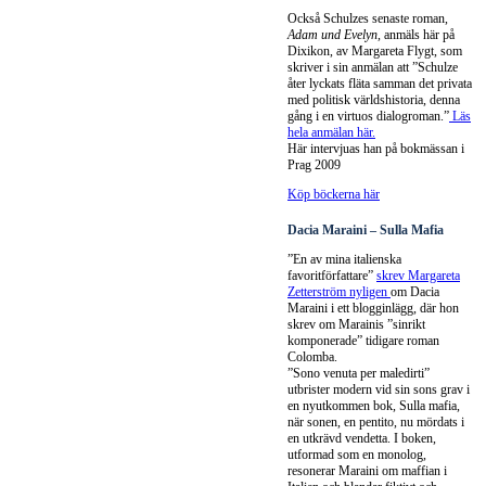
Också Schulzes senaste roman,
Adam und Evelyn,
anmäls här på
Dixikon, av Margareta Flygt, som
skriver i sin anmälan att ”Schulze
åter lyckats fläta samman det privata
med politisk världshistoria, denna
gång i en virtuos dialogroman.”
Läs
hela anmälan här.
Här intervjuas han på bokmässan i
Prag 2009
Köp böckerna här
Dacia Maraini – Sulla Mafia
”En av mina italienska
favoritförfattare”
skrev Margareta
Zetterström nyligen
om Dacia
Maraini i ett blogginlägg, där hon
skrev om Marainis ”sinrikt
komponerade” tidigare roman
Colomba.
”Sono venuta per maledirti”
utbrister modern vid sin sons grav i
en nyutkommen bok, Sulla mafia,
när sonen, en pentito, nu mördats i
en utkrävd vendetta. I boken,
utformad som en monolog,
resonerar Maraini om maffian i