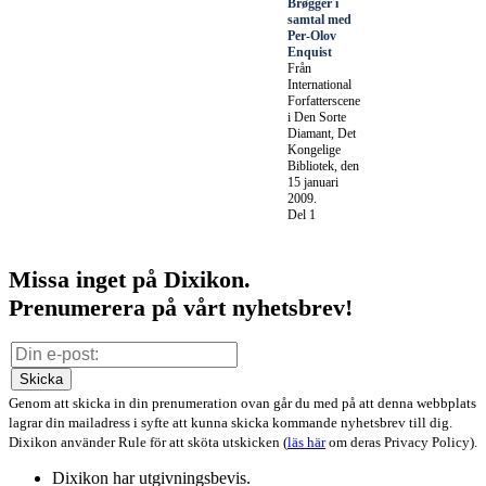
Brøgger i
samtal med
Per-Olov
Enquist
Från
International
Forfatterscene
i Den Sorte
Diamant, Det
Kongelige
Bibliotek, den
15 januari
2009.
Del 1
Missa inget på Dixikon.
Prenumerera på vårt nyhetsbrev!
Skicka
Genom att skicka in din prenumeration ovan går du med på att denna webbplats
lagrar din mailadress i syfte att kunna skicka kommande nyhetsbrev till dig.
Dixikon använder Rule för att sköta utskicken (
läs här
om deras Privacy Policy).
Dixikon har utgivningsbevis.