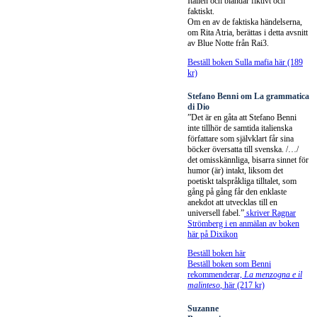
Italien och blandar fiktivt och
faktiskt.
Om en av de faktiska händelserna,
om Rita Atria, berättas i detta avsnitt
av Blue Notte från Rai3.
Beställ boken Sulla mafia här (189
kr)
Stefano Benni om La grammatica
di Dio
”Det är en gåta att Stefano Benni
inte tillhör de samtida italienska
författare som självklart får sina
böcker översatta till svenska. /…/
det omisskännliga, bisarra sinnet för
humor (är) intakt, liksom det
poetiskt talspråkliga tilltalet, som
gång på gång får den enklaste
anekdot att utvecklas till en
universell fabel.”
skriver Ragnar
Strömberg i en anmälan av boken
här på Dixikon
Beställ boken här
Beställ boken som Benni
rekommenderar,
La menzogna e il
malinteso
, här (217 kr)
Suzanne