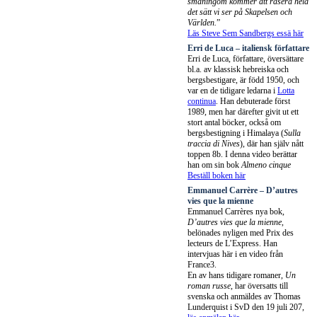
småningom kommer att rasera hela
det sätt vi ser på Skapelsen och
Världen.
”
Läs Steve Sem Sandbergs essä här
Erri de Luca – italiensk författare
Erri de Luca, författare, översättare
bl.a. av klassisk hebreiska och
bergsbestigare, är född 1950, och
var en de tidigare ledarna i
Lotta
continua
. Han debuterade först
1989, men har därefter givit ut ett
stort antal böcker, också om
bergsbestigning i Himalaya (
Sulla
traccia di Nives
), där han själv nått
toppen 8b. I denna video berättar
han om sin bok
Almeno cinque
Beställ boken här
Emmanuel Carrère – D’autres
vies que la mienne
Emmanuel Carrères nya bok,
D’autres vies que la mienne
,
belönades nyligen med Prix des
lecteurs de L’Express. Han
intervjuas här i en video från
France3.
En av hans tidigare romaner,
Un
roman russe
, har översatts till
svenska och anmäldes av Thomas
Lunderquist i SvD den 19 juli 207,