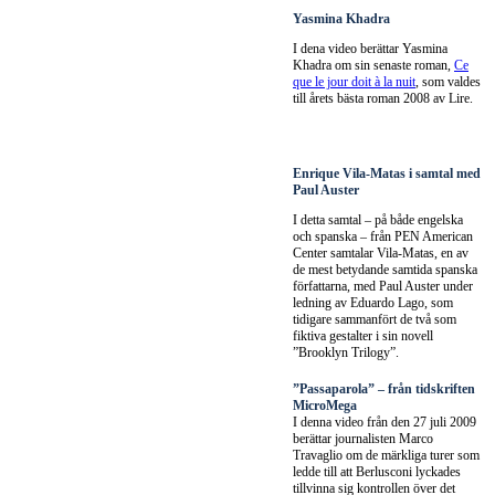
Yasmina Khadra
I dena video berättar Yasmina
Khadra om sin senaste roman,
Ce
que le jour doit à la nuit
, som valdes
till årets bästa roman 2008 av Lire.
Enrique Vila-Matas i samtal med
Paul Auster
I detta samtal – på både engelska
och spanska – från PEN American
Center samtalar Vila-Matas, en av
de mest betydande samtida spanska
författarna, med Paul Auster under
ledning av Eduardo Lago, som
tidigare sammanfört de två som
fiktiva gestalter i sin novell
”Brooklyn Trilogy”.
”Passaparola” – från tidskriften
MicroMega
I denna video från den 27 juli 2009
berättar journalisten Marco
Travaglio om de märkliga turer som
ledde till att Berlusconi lyckades
tillvinna sig kontrollen över det