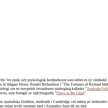
 för ”en episk och psykologisk berättarkonst som infört en ny världsdel
tio år tidigare Henry Handel Richardson i ”The Fortunes of Richard M
antrilogi om en europeisk invandrares undergång kallades ”
Australia Feli
luven, som framgår av självbiografin ”
Flaws in the Glass
”.
v australiska föräldrar, studerade i Cambridge vid mitten av trettiotalet o
n sedan levde samman med i Australien fram till sin död.