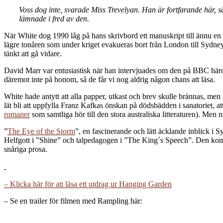
Voss dog inte, svarade Miss Trevelyan. Han är fortfarande här, 
lämnade i fred av den.
När White dog 1990 låg på hans skrivbord ett manuskript till ännu en
lägre tonåren som under kriget evakueras bort från London till Sydney
tänkt att gå vidare.
David Marr var entusiastisk när han intervjuades om den på BBC häromd
däremot inte på honom, så de får vi nog aldrig någon chans att läsa.
White hade antytt att alla papper, utkast och brev skulle brännas, men
lät bli att uppfylla Franz Kafkas önskan på dödsbädden i sanatoriet, att
romaner
som samtliga hör till den stora australiska litteraturen). Men
”
The Eye of the Storm
”, en fascinerande och lätt äcklande inblick i
Helfgott i ”Shine” och talpedagogen i ”The King´s Speech”. Den kommer 
snåriga prosa.
– Klicka här för att läsa ett utdrag ur Hanging Garden
– Se en trailer för filmen med Rampling här: