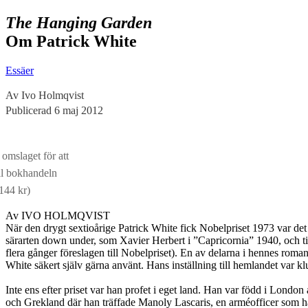
The Hanging Garden
Om Patrick White
Essäer
Av Ivo Holmqvist
Publicerad 6 maj 2012
 omslaget för att
ll bokhandeln
 144 kr)
Av IVO HOLMQVIST
När den drygt sextioårige Patrick White fick Nobelpriset 1973 var det
särarten down under, som Xavier Herbert i ”Capricornia” 1940, och 
flera gånger föreslagen till Nobelpriset). En av delarna i hennes rom
White säkert själv gärna använt. Hans inställning till hemlandet var k
Inte ens efter priset var han profet i eget land. Han var född i London a
och Grekland där han träffade Manoly Lascaris, en arméofficer som ha