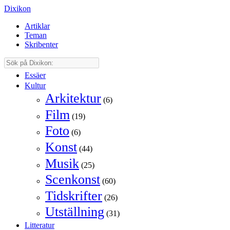
Dixikon
Artiklar
Teman
Skribenter
Essäer
Kultur
Arkitektur
(6)
Film
(19)
Foto
(6)
Konst
(44)
Musik
(25)
Scenkonst
(60)
Tidskrifter
(26)
Utställning
(31)
Litteratur