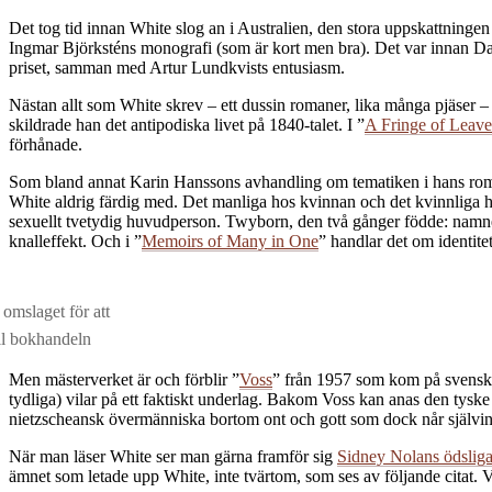
Det tog tid innan White slog an i Australien, den stora uppskattningen
Ingmar Björksténs monografi (som är kort men bra). Det var innan Da
priset, samman med Artur Lundkvists entusiasm.
Nästan allt som White skrev – ett dussin romaner, lika många pjäser –
skildrade han det antipodiska livet på 1840-talet. I ”
A Fringe of Leave
förhånade.
Som bland annat Karin Hanssons avhandling om tematiken i hans roman
White aldrig färdig med. Det manliga hos kvinnan och det kvinnliga 
sexuellt tvetydig huvudperson. Twyborn, den två gånger födde: namne
knalleffekt. Och i ”
Memoirs of Many in One
” handlar det om identite
 omslaget för att
ll bokhandeln
Men mästerverket är och förblir ”
Voss
” från 1957 som kom på svenska
tydliga) vilar på ett faktiskt underlag. Bakom Voss kan anas den ty
nietzscheansk övermänniska bortom ont och gott som dock når självins
När man läser White ser man gärna framför sig
Sidney Nolans ödslig
ämnet som letade upp White, inte tvärtom, som ses av följande citat. Vo