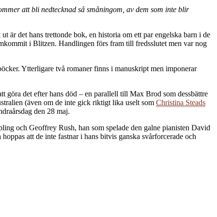
kommer att bli nedtecknad så småningom, av dem som inte blir
ut är det hans trettonde bok, en historia om ett par engelska barn i de
mkommit i Blitzen. Handlingen förs fram till fredsslutet men var nog
böcker. Ytterligare två romaner finns i manuskript men imponerar
t göra det efter hans död – en parallell till Max Brod som dessbättre
stralien (även om de inte gick riktigt lika uselt som
Christina Steads
hundraårsdag den 28 maj.
ampling och Geoffrey Rush, han som spelade den galne pianisten David
hoppas att de inte fastnar i hans bitvis ganska svårforcerade och