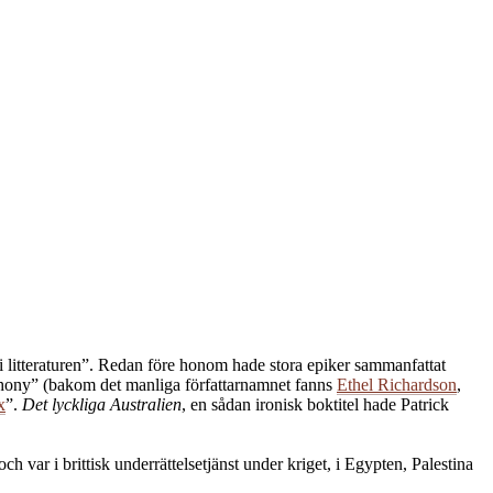
 i litteraturen”. Redan före honom hade stora epiker sammanfattat
ahony” (bakom det manliga författarnamnet fanns
Ethel Richardson
,
x
”.
Det lyckliga Australien
, en sådan ironisk boktitel hade Patrick
ch var i brittisk underrättelsetjänst under kriget, i Egypten, Palestina