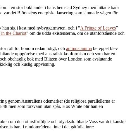
 honom i en stor bokhandel i hans hemstad Sydney men hittade bara
e var det Björksténs energiska lansering som jämnade vägen för
v han sig i kast med nybyggarmyten, och i ”
A Fringe of Leaves
”
 in the Chariot
” om de udda existenserna, om de utanförstående och
or roll för honom redan tidigt, och
animus-anima
bereppet blev
 bitande uppgörelse med australisk konformism och som har en
id och obehaglig bok med Blitzen över London som avslutande
skicklig och kuslig uppvisning.
ng genom Australiens ödemarker (de religiösa parallellerna är
 1848 men som försvann utan spår. Hos White blir han en
 boken om den otursförföljde och olycksdrabbade Voss var det kanske
serats bara i randområdena, inte i det gåtfulla inre: