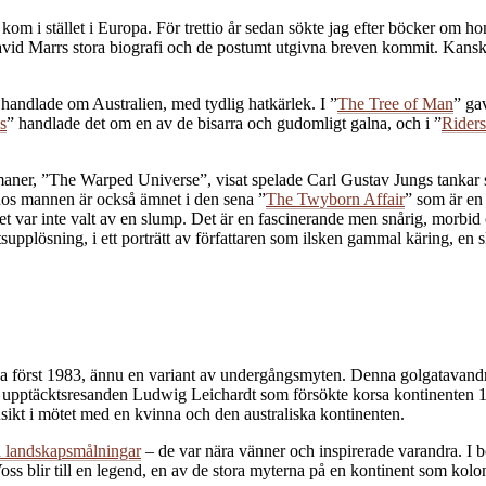
 kom i stället i Europa. För trettio år sedan sökte jag efter böcker om
vid Marrs stora biografi och de postumt utgivna breven kommit. Kansk
 handlade om Australien, med tydlig hatkärlek. I ”
The Tree of Man
” ga
s
” handlade det om en av de bisarra och gudomligt galna, och i ”
Riders
er, ”The Warped Universe”, visat spelade Carl Gustav Jungs tankar st
hos mannen är också ämnet i den sena ”
The Twyborn Affair
” som är en
t var inte valt av en slump. Det är en fascinerande men snårig, morb
tsupplösning, i ett porträtt av författaren som ilsken gammal käring, en 
 först 1983, ännu en variant av undergångsmyten. Denna golgatavandri
ske upptäcktsresanden Ludwig Leichardt som försökte korsa kontinenten
ikt i mötet med en kvinna och den australiska kontinenten.
a landskapsmålningar
– de var nära vänner och inspirerade varandra. I
ss blir till en legend, en av de stora myterna på en kontinent som koloni