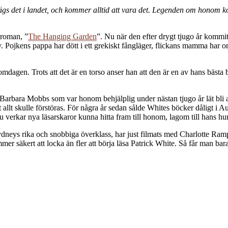
sägs det i landet, och kommer alltid att vara det. Legenden om honom 
 roman, ”
The Hanging Garden
”. Nu när den efter drygt tjugo år kommit 
. Pojkens pappa har dött i ett grekiskt fångläger, flickans mamma har o
agen. Trots att det är en torso anser han att den är en av hans bästa 
 Barbara Mobbs som var honom behjälplig under nästan tjugo år lät bli at
 allt skulle förstöras. För några år sedan sålde Whites böcker dåligt i Au
 nu verkar nya läsarskaror kunna hitta fram till honom, lagom till hans 
 Sydneys rika och snobbiga överklass, har just filmats med Charlotte R
säkert att locka än fler att börja läsa Patrick White. Så får man bara 