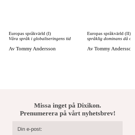
Europas språkvärld (I)
Europas språkvärld (II)
Gl
Våra språk i globaliseringens tid
språklig dominans då oc
Av
Tommy Andersson
Av
Tommy Andersson
Missa inget på Dixikon.
Prenumerera på vårt nyhetsbrev!