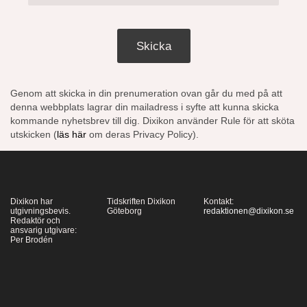
Skicka
Genom att skicka in din prenumeration ovan går du med på att
denna webbplats lagrar din mailadress i syfte att kunna skicka
kommande nyhetsbrev till dig. Dixikon använder Rule för att sköta
utskicken (
läs här
om deras Privacy Policy).
Dixikon har
Tidskriften Dixikon
Kontakt:
utgivningsbevis.
Göteborg
redaktionen@dixikon.se
Redaktör och
ansvarig utgivare:
Per Brodén