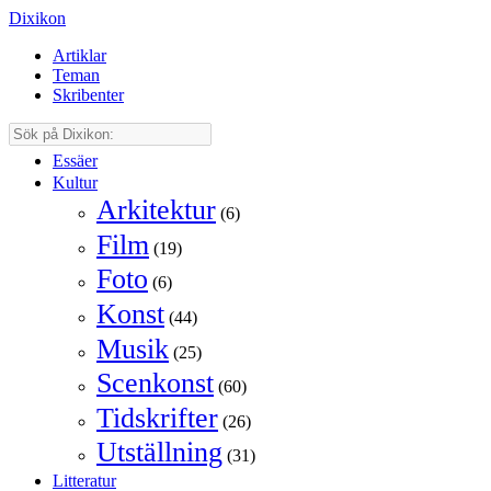
Dixikon
Artiklar
Teman
Skribenter
Essäer
Kultur
Arkitektur
(6)
Film
(19)
Foto
(6)
Konst
(44)
Musik
(25)
Scenkonst
(60)
Tidskrifter
(26)
Utställning
(31)
Litteratur