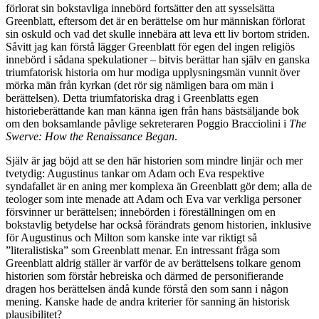
förlorat sin bokstavliga innebörd fortsätter den att sysselsätta
Greenblatt, eftersom det är en berättelse om hur människan förlorat
sin oskuld och vad det skulle innebära att leva ett liv bortom striden.
Såvitt jag kan förstå lägger Greenblatt för egen del ingen religiös
innebörd i sådana spekulationer – bitvis berättar han själv en ganska
triumfatorisk historia om hur modiga upplysningsmän vunnit över
mörka män från kyrkan (det rör sig nämligen bara om män i
berättelsen). Detta triumfatoriska drag i Greenblatts egen
historieberättande kan man känna igen från hans bästsäljande bok
om den boksamlande påvlige sekreteraren Poggio Bracciolini i
The
Swerve: How the Renaissance Began
.
Själv är jag böjd att se den här historien som mindre linjär och mer
tvetydig: Augustinus tankar om Adam och Eva respektive
syndafallet är en aning mer komplexa än Greenblatt gör dem; alla de
teologer som inte menade att Adam och Eva var verkliga personer
försvinner ur berättelsen; innebörden i föreställningen om en
bokstavlig betydelse har också förändrats genom historien, inklusive
för Augustinus och Milton som kanske inte var riktigt så
”literalistiska” som Greenblatt menar. En intressant fråga som
Greenblatt aldrig ställer är varför de av berättelsens tolkare genom
historien som förstår hebreiska och därmed de personifierande
dragen hos berättelsen ändå kunde förstå den som sann i någon
mening. Kanske hade de andra kriterier för sanning än historisk
plausibilitet?