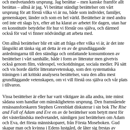
och medvetandets ursprung. Jag berättar – men kanske framför allt
berättas – alltså är jag. Vi berättar ständigt berättelser om vårt
ursprung för att förstå vilka vi är nu, både som individer, familjer,
gemenskaper, länder och som en hel värld. Berättelser är med andra
ord inte ett slags lyx, efter att ha klarat av arbetet för dagen, utan har
en konstitutiv betydelse för hur vi förstår oss själva, och därmed
också för vad vi finner nödvändigt att arbeta med.
Om alltså berättelser blir ett sätt att fråga efter vilka vi är, är det inte
långsökt att tänka sig att detta är en av de grundläggande
anledningarna till den ständiga och omfattande konsumtionen av
berättelser i vårt samhälle, både i form av litteratur men givetvis
också genom film, videospel, veckotidningar, sociala medier. På sätt
och vis borde därför litteraturvetenskap, som den systematiska
träningen i att kritiskt analysera berättelser, vara den allra mest
grundläggande vetenskapen, om vi vill förstå oss själva och vår plats
i tillvaron.
Vissa berättelser är eller har varit viktigare än alla andra, inte minst
sådana som handlar om mänsklighetens ursprung. Den framstående
renässansforskaren Stephen Greenblatt diskuterar i sin bok
The Rise
and Fall of Adam and Eve
en av de berättelser som betytt mest för
det västerländska medvetandet, nämligen just berättelsen om Adam
och Eva, det första människoparet, från Första Moseboken. Gud
skapar man och kvinna i Edens lustgård, de låter sig frestas av