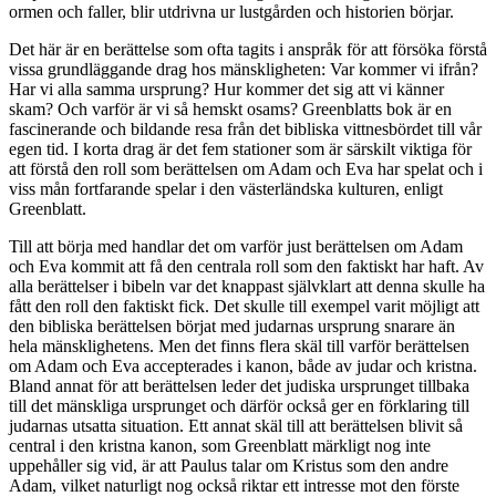
ormen och faller, blir utdrivna ur lustgården och historien börjar.
Det här är en berättelse som ofta tagits i anspråk för att försöka förstå
vissa grundläggande drag hos mänskligheten: Var kommer vi ifrån?
Har vi alla samma ursprung? Hur kommer det sig att vi känner
skam? Och varför är vi så hemskt osams? Greenblatts bok är en
fascinerande och bildande resa från det bibliska vittnesbördet till vår
egen tid. I korta drag är det fem stationer som är särskilt viktiga för
att förstå den roll som berättelsen om Adam och Eva har spelat och i
viss mån fortfarande spelar i den västerländska kulturen, enligt
Greenblatt.
Till att börja med handlar det om varför just berättelsen om Adam
och Eva kommit att få den centrala roll som den faktiskt har haft. Av
alla berättelser i bibeln var det knappast självklart att denna skulle ha
fått den roll den faktiskt fick. Det skulle till exempel varit möjligt att
den bibliska berättelsen börjat med judarnas ursprung snarare än
hela mänsklighetens. Men det finns flera skäl till varför berättelsen
om Adam och Eva accepterades i kanon, både av judar och kristna.
Bland annat för att berättelsen leder det judiska ursprunget tillbaka
till det mänskliga ursprunget och därför också ger en förklaring till
judarnas utsatta situation. Ett annat skäl till att berättelsen blivit så
central i den kristna kanon, som Greenblatt märkligt nog inte
uppehåller sig vid, är att Paulus talar om Kristus som den andre
Adam, vilket naturligt nog också riktar ett intresse mot den förste