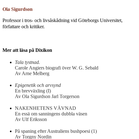
Ola Sigurdson
Professor i tros- och livsåskådning vid Göteborgs Universitet,
författare och kritiker.
Mer att läsa på Dixikon
Tala tystnad.
Carole Angiers biografi över W. G. Sebald
Av Arne Melberg
Epigenetik och arvsynd
En brevväxling (I)
Av Ola Sigurdson Jarl Torgerson
NAKENHETENS VÄVNAD
En essä om sanningens dubbla väsen
Av Ulf Eriksson
På spaning efter Australiens bushpoesi (1)
Av Torgny Nordin