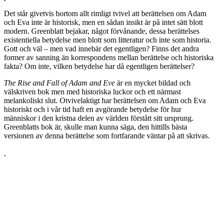
Det står givetvis bortom allt rimligt tvivel att berättelsen om Adam
och Eva inte är historisk, men en sådan insikt är på intet sätt blott
modern. Greenblatt bejakar, något förvånande, dessa berättelses
existentiella betydelse men blott som litteratur och inte som historia.
Gott och väl – men vad innebär det egentligen? Finns det andra
former av sanning än korrespondens mellan berättelse och historiska
fakta? Om inte, vilken betydelse har då egentligen berättelser?
The Rise and Fall of Adam and Eve
är en mycket bildad och
välskriven bok men med historiska luckor och ett närmast
melankoliskt slut. Otvivelaktigt har berättelsen om Adam och Eva
historiskt och i vår tid haft en avgörande betydelse för hur
människor i den kristna delen av världen förstått sitt ursprung.
Greenblatts bok är, skulle man kunna säga, den hittills bästa
versionen av denna berättelse som fortfarande väntar på att skrivas.