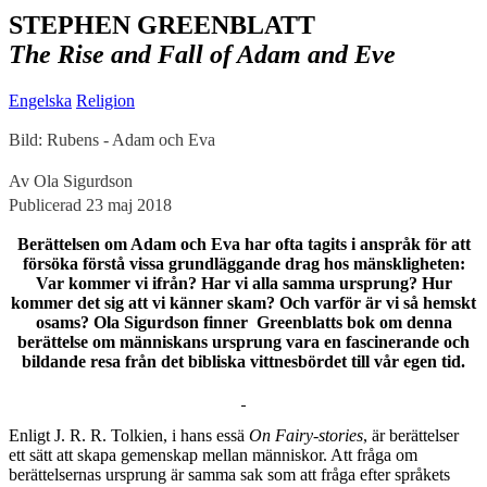
STEPHEN GREENBLATT
The Rise and Fall of Adam and Eve
Engelska
Religion
Bild: Rubens - Adam och Eva
Av Ola Sigurdson
Publicerad 23 maj 2018
Berättelsen om Adam och Eva har ofta tagits i anspråk för att
försöka förstå vissa grundläggande drag hos mänskligheten:
Var kommer vi ifrån? Har vi alla samma ursprung? Hur
kommer det sig att vi känner skam? Och varför är vi så hemskt
osams? Ola Sigurdson finner Greenblatts bok om denna
berättelse om människans ursprung vara en fascinerande och
bildande resa från det bibliska vittnesbördet till vår egen tid.
E
nligt J. R. R. Tolkien, i hans essä
On Fairy-stories
, är berättelser
ett sätt att skapa gemenskap mellan människor. Att fråga om
berättelsernas ursprung är samma sak som att fråga efter språkets