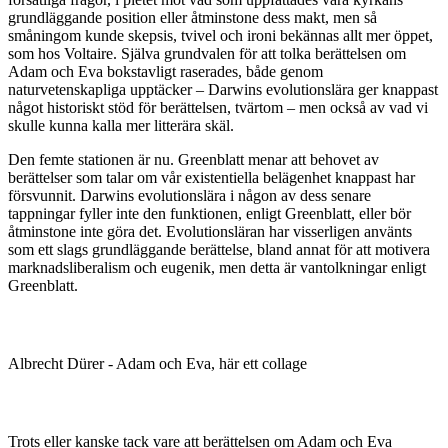
grundläggande position eller åtminstone dess makt, men så
småningom kunde skepsis, tvivel och ironi bekännas allt mer öppet,
som hos Voltaire. Själva grundvalen för att tolka berättelsen om
Adam och Eva bokstavligt raserades, både genom
naturvetenskapliga upptäcker – Darwins evolutionslära ger knappast
något historiskt stöd för berättelsen, tvärtom – men också av vad vi
skulle kunna kalla mer litterära skäl.
Den femte stationen är nu. Greenblatt menar att behovet av
berättelser som talar om vår existentiella belägenhet knappast har
försvunnit. Darwins evolutionslära i någon av dess senare
tappningar fyller inte den funktionen, enligt Greenblatt, eller bör
åtminstone inte göra det. Evolutionsläran har visserligen använts
som ett slags grundläggande berättelse, bland annat för att motivera
marknadsliberalism och eugenik, men detta är vantolkningar enligt
Greenblatt.
Albrecht Dürer - Adam och Eva, här ett collage
T
rots eller kanske tack vare att berättelsen om Adam och Eva