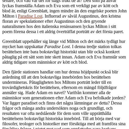
senare, och vad var det för slags frukt de åt? Den som på allvar
lyckas framställa Adam och Eva som ett verkligt par av kött och
blod är, enligt Greenblatt, ingen mindre än den engelske poeten John
Milton i
Paradise Lost
. Influerad av såväl Augustinus, den kristna
floran av spekulationer efter Augustinus och den gryende
naturalismen hos den italienska renässansen lyckas Milton i sitt
poem förena dessa i ett aldrig överträffat porträtt av det första paret.
Greenblatt uppehåller sig länge vid Milton och det märks tydligt hur
mycket han uppskattar
Paradise Lost
. I denna tredje station tolkas
berättelsen inte bara bokstavligt historiskt utan blir också konkret
påtaglig på ett sätt som inte skett innan. Adam och Eva framstår som
aldrig tidigare som människor av kött och blod.
Den fjärde stationen handlar om hur denna höjdpunkt också blir
anledning till att den bokstavliga innebörden hos berättelsen
undermineras. Påtagligheten hos Miltons porträtt leder till en
trovärdighetskris för berättelsen, eftersom en mängd följdfrågor
anmäler sig. Hade Adam en navel? Varifrån kommer alla de
människor som generationen efter Adam och Eva befolkade jorden?
Var ligger paradiset och finns det några lämningar av detta? Dessa
frågor och många andra undersöktes noga och grundligt, och
resultaten var ofta nedslående för dem som ville upprätthålla
berättelsens bokstavligt historiska innebörd. Till att börja med var
filosofer, teologer och historiker mer försiktiga med att framföra sina
försåtliga frågor, i pietet mot vad som uppfattades vara kyrkans