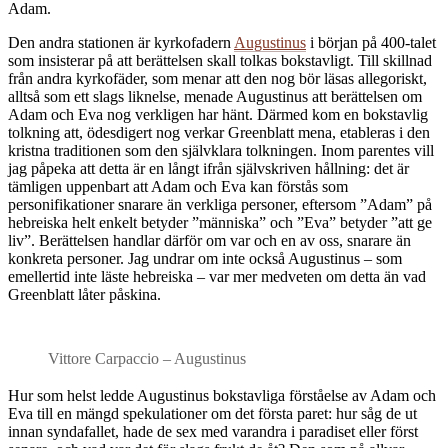
Adam.
Den andra stationen är kyrkofadern
Augustinus
i början på 400-talet
som insisterar på att berättelsen skall tolkas bokstavligt. Till skillnad
från andra kyrkofäder, som menar att den nog bör läsas allegoriskt,
alltså som ett slags liknelse, menade Augustinus att berättelsen om
Adam och Eva nog verkligen har hänt. Därmed kom en bokstavlig
tolkning att, ödesdigert nog verkar Greenblatt mena, etableras i den
kristna traditionen som den självklara tolkningen. Inom parentes vill
jag påpeka att detta är en långt ifrån självskriven hållning: det är
tämligen uppenbart att Adam och Eva kan förstås som
personifikationer snarare än verkliga personer, eftersom ”Adam” på
hebreiska helt enkelt betyder ”människa” och ”Eva” betyder ”att ge
liv”. Berättelsen handlar därför om var och en av oss, snarare än
konkreta personer. Jag undrar om inte också Augustinus – som
emellertid inte läste hebreiska – var mer medveten om detta än vad
Greenblatt låter påskina.
Vittore Carpaccio – Augustinus
H
ur som helst ledde Augustinus bokstavliga förståelse av Adam och
Eva till en mängd spekulationer om det första paret: hur såg de ut
innan syndafallet, hade de sex med varandra i paradiset eller först