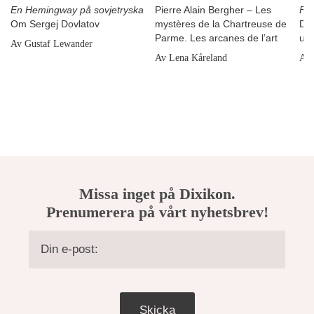
En Hemingway på sovjetryska
Pierre Alain Bergher – Les
För
Om Sergej Dovlatov
mystères de la Chartreuse de
Det
Parme. Les arcanes de l’art
un
Av Gustaf Lewander
Av Lena Kåreland
Av 
Missa inget på Dixikon.
Prenumerera på vårt nyhetsbrev!
Skicka