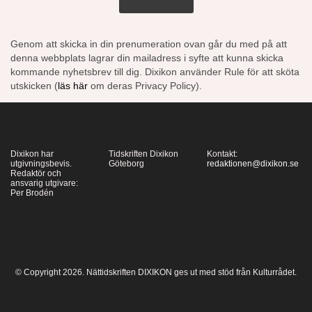
Genom att skicka in din prenumeration ovan går du med på att
denna webbplats lagrar din mailadress i syfte att kunna skicka
kommande nyhetsbrev till dig. Dixikon använder Rule för att sköta
utskicken (
läs här
om deras Privacy Policy).
Dixikon har
Tidskriften Dixikon
Kontakt:
utgivningsbevis.
Göteborg
redaktionen@dixikon.se
Redaktör och
ansvarig utgivare:
Per Brodén
© Copyright 2026. Nättidskriften DIXIKON ges ut med stöd från Kulturrådet.