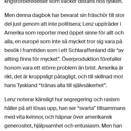
krigsförberedelser som väcker distans hos tysken.
Men denna dagbok har bevarat sin fräschör till stor
del just genom att inte politisera; Lenz uppträder i
Amerika som reporter med öppet sinne för allt och
alla, en europé som inte så mycket tror sig vara på
besök i framtiden som i ett Schlaraffenland där “av
allting finns för mycket”. Överproduktion förefaller
honom vara ett större problem än brist. Amerika är
rikt, det är kroppsligt påtagligt, och till skillnad mot
hans Tyskland “tränas alla till självsäkerhet”.
Lenz noterar känsligt hur segregering och rasism
håller på att lösas upp, han ser “svarta” tillsammans
med vita kvinnor, och häpnar över amerikansk
generositet, hjälpsamhet och entusiasm. Men han