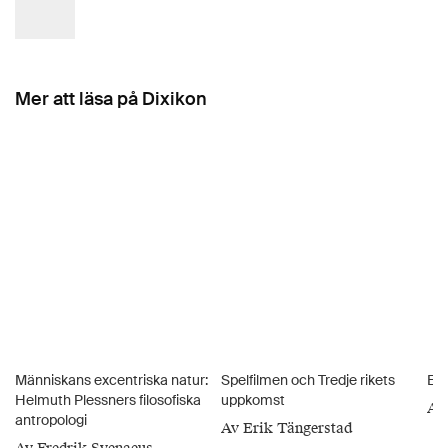
Mer att läsa på Dixikon
Människans excentriska natur:
Spelfilmen och Tredje rikets
Ett
Helmuth Plessners filosofiska
uppkomst
Av
antropologi
Av Erik Tängerstad