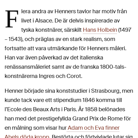
F
lera andra av Henners tavlor har motiv från
livet i Alsace. De är delvis inspirerade av
tyska konstnärer, särskilt
Hans Holbein
(1497
– 1543), och präglas av en stark realism, som
fortsatte att vara utmärkande för Henners måleri.
Han var även påverkad av det italienska
renässansmåleriet samt av de franska 1800-tals-
konstnärerna Ingres och Corot.
Henner började sina konststudier i Strasbourg, men
kunde tack vare ett stipendium 1846 komma till
l’Ecole des Beaux Arts i Paris. År 1858 belönades
han med det prestigefyllda Grand Prix de Rome för
en målning som visar hur
Adam och Eva finner
Abels döda kropp
. Bestörta och förtvivlade lutar sig