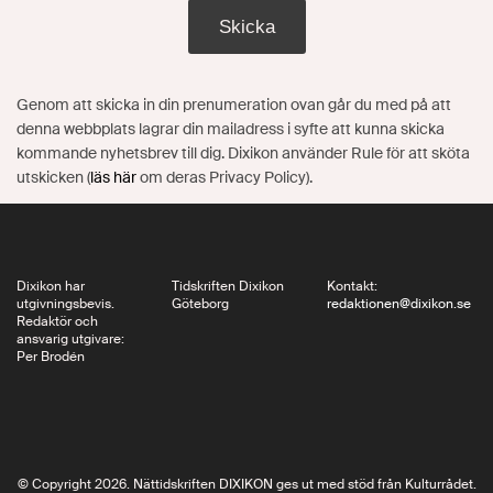
Skicka
Genom att skicka in din prenumeration ovan går du med på att
denna webbplats lagrar din mailadress i syfte att kunna skicka
kommande nyhetsbrev till dig. Dixikon använder Rule för att sköta
utskicken (
läs här
om deras Privacy Policy).
Dixikon har
Tidskriften Dixikon
Kontakt:
utgivningsbevis.
Göteborg
redaktionen@dixikon.se
Redaktör och
ansvarig utgivare:
Per Brodén
© Copyright 2026. Nättidskriften DIXIKON ges ut med stöd från Kulturrådet.