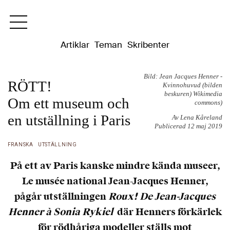
Dixikon
Artiklar
Teman
Skribenter
Bild: Jean Jacques Henner -
RÖTT!
Kvinnohuvud (bilden
beskuren) Wikimedia
Om ett museum och
commons)
en utställning i Paris
Av Lena Kåreland
Publicerad 12 maj 2019
FRANSKA
UTSTÄLLNING
På ett av Paris kanske mindre kända museer,
Le musée national Jean-Jacques Henner,
pågår utställningen
Roux! De Jean-Jacques
Henner à Sonia Rykiel
där Henners förkärlek
för rödhåriga modeller ställs mot