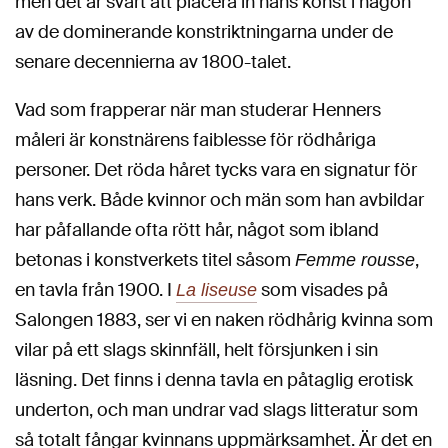
men det är svårt att placera in hans konst i någon
av de dominerande konstriktningarna under de
senare decennierna av 1800-talet.
Vad som frapperar när man studerar Henners
måleri är konstnärens faiblesse för rödhåriga
personer. Det röda håret tycks vara en signatur för
hans verk. Både kvinnor och män som han avbildar
har påfallande ofta rött hår, något som ibland
betonas i konstverkets titel såsom
,
Femme rousse
en tavla från 1900. I
som visades på
La liseuse
Salongen 1883, ser vi en naken rödhårig kvinna som
vilar på ett slags skinnfäll, helt försjunken i sin
läsning. Det finns i denna tavla en påtaglig erotisk
underton, och man undrar vad slags litteratur som
så totalt fångar kvinnans uppmärksamhet. Är det en