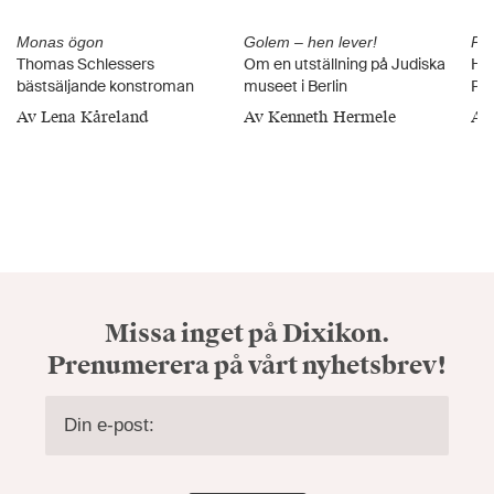
Monas ögon
Golem – hen lever!
Par
Thomas Schlessers
Om en utställning på Judiska
HA
bästsäljande konstroman
museet i Berlin
PA
Av Lena Kåreland
Av Kenneth Hermele
Av
Missa inget på Dixikon.
Prenumerera på vårt nyhetsbrev!