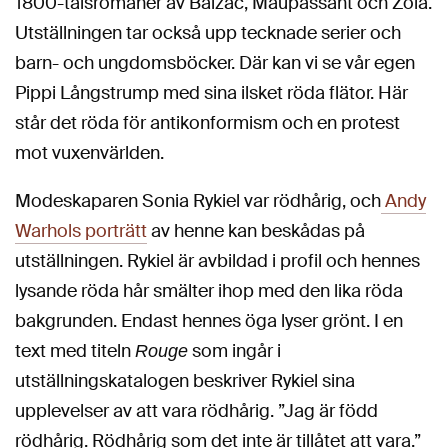
1800-talsromaner av Balzac, Maupassant och Zola.
Utställningen tar också upp tecknade serier och
barn- och ungdomsböcker. Där kan vi se vår egen
Pippi Långstrump med sina ilsket röda flätor. Här
står det röda för antikonformism och en protest
mot vuxenvärlden.
Modeskaparen Sonia Rykiel var rödhårig, och
Andy
Warhols porträtt
av henne kan beskådas på
utställningen. Rykiel är avbildad i profil och hennes
lysande röda hår smälter ihop med den lika röda
bakgrunden. Endast hennes öga lyser grönt. I en
text med titeln
som ingår i
Rouge
utställningskatalogen beskriver Rykiel sina
upplevelser av att vara rödhårig. ”Jag är född
rödhårig. Rödhårig som det inte är tillåtet att vara.”