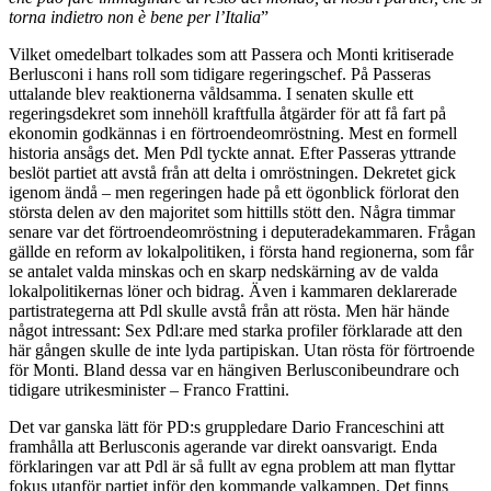
torna indietro non è bene per l’Italia
”
Vilket omedelbart tolkades som att Passera och Monti kritiserade
Berlusconi i hans roll som tidigare regeringschef. På Passeras
uttalande blev reaktionerna våldsamma. I senaten skulle ett
regeringsdekret som innehöll kraftfulla åtgärder för att få fart på
ekonomin godkännas i en förtroendeomröstning. Mest en formell
historia ansågs det. Men Pdl tyckte annat. Efter Passeras yttrande
beslöt partiet att avstå från att delta i omröstningen. Dekretet gick
igenom ändå – men regeringen hade på ett ögonblick förlorat den
största delen av den majoritet som hittills stött den. Några timmar
senare var det förtroendeomröstning i deputeradekammaren. Frågan
gällde en reform av lokalpolitiken, i första hand regionerna, som får
se antalet valda minskas och en skarp nedskärning av de valda
lokalpolitikernas löner och bidrag. Även i kammaren deklarerade
partistrategerna att Pdl skulle avstå från att rösta. Men här hände
något intressant: Sex Pdl:are med starka profiler förklarade att den
här gången skulle de inte lyda partipiskan. Utan rösta för förtroende
för Monti. Bland dessa var en hängiven Berlusconibeundrare och
tidigare utrikesminister – Franco Frattini.
Det var ganska lätt för PD:s gruppledare Dario Franceschini att
framhålla att Berlusconis agerande var direkt oansvarigt. Enda
förklaringen var att Pdl är så fullt av egna problem att man flyttar
fokus utanför partiet inför den kommande valkampen. Det finns