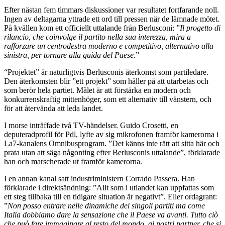
Efter nästan fem timmars diskussioner var resultatet fortfarande noll.
Ingen av deltagarna yttrade ett ord till pressen när de lämnade mötet.
På kvällen kom ett officiellt uttalande från Berlusconi: ”
Il progetto di
rilancio, che coinvolge il partito nella sua interezza, mira a
rafforzare un centrodestra moderno e competitivo, alternativo alla
sinistra, per tornare alla guida del Paese.
”
“Projektet” är naturligtvis Berlusconis återkomst som partiledare.
Den återkomsten blir ”ett projekt” som håller på att utarbetas och
som berör hela partiet. Målet är att förstärka en modern och
konkurrenskraftig mittenhöger, som ett alternativ till vänstern, och
för att återvända att leda landet.
I morse inträffade två TV-händelser. Guido Crosetti, en
deputeradprofil för Pdl, lyfte av sig mikrofonen framför kamerorna i
La7-kanalens Omnibusprogram. ”Det känns inte rätt att sitta här och
prata utan att säga någonting efter Berlusconis uttalande”, förklarade
han och marscherade ut framför kamerorna.
I en annan kanal satt industriministern Corrado Passera. Han
förklarade i direktsändning: ”Allt som i utlandet kan uppfattas som
ett steg tillbaka till en tidigare situation är negativt”. Eller ordagrant:
”
Non posso entrare nelle dinamiche dei singoli partiti ma come
Italia dobbiamo dare la sensazione che il Paese va avanti. Tutto ciò
che può fare immaginare al resto del mondo, ai nostri partner, che si