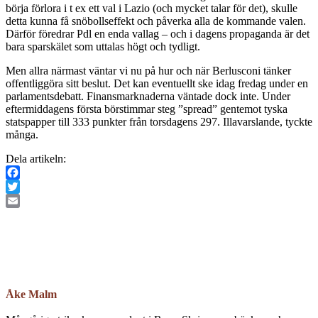
börja förlora i t ex ett val i Lazio (och mycket talar för det), skulle
detta kunna få snöbollseffekt och påverka alla de kommande valen.
Därför föredrar Pdl en enda vallag – och i dagens propaganda är det
bara sparskälet som uttalas högt och tydligt.
Men allra närmast väntar vi nu på hur och när Berlusconi tänker
offentliggöra sitt beslut. Det kan eventuellt ske idag fredag under en
parlamentsdebatt. Finansmarknaderna väntade dock inte. Under
eftermiddagens första börstimmar steg ”spread” gentemot tyska
statspapper till 333 punkter från torsdagens 297. Illavarslande, tyckte
många.
Dela artikeln:
Facebook
Twitter
Email
Åke Malm