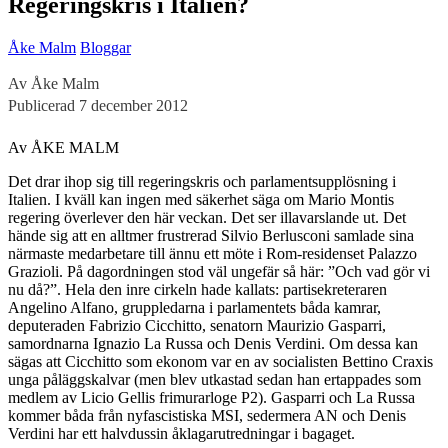
Regeringskris i Italien?
Åke Malm
Bloggar
Av Åke Malm
Publicerad 7 december 2012
Av ÅKE MALM
Det drar ihop sig till regeringskris och parlamentsupplösning i
Italien. I kväll kan ingen med säkerhet säga om Mario Montis
regering överlever den här veckan. Det ser illavarslande ut. Det
hände sig att en alltmer frustrerad Silvio Berlusconi samlade sina
närmaste medarbetare till ännu ett möte i Rom-residenset Palazzo
Grazioli. På dagordningen stod väl ungefär så här: ”Och vad gör vi
nu då?”. Hela den inre cirkeln hade kallats: partisekreteraren
Angelino Alfano, gruppledarna i parlamentets båda kamrar,
deputeraden Fabrizio Cicchitto, senatorn Maurizio Gasparri,
samordnarna Ignazio La Russa och Denis Verdini. Om dessa kan
sägas att Cicchitto som ekonom var en av socialisten Bettino Craxis
unga påläggskalvar (men blev utkastad sedan han ertappades som
medlem av Licio Gellis frimurarloge P2). Gasparri och La Russa
kommer båda från nyfascistiska MSI, sedermera AN och Denis
Verdini har ett halvdussin åklagarutredningar i bagaget.