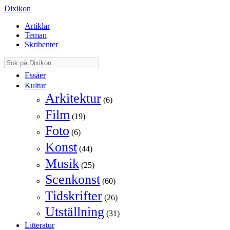
Dixikon
Artiklar
Teman
Skribenter
Essäer
Kultur
Arkitektur
(6)
Film
(19)
Foto
(6)
Konst
(44)
Musik
(25)
Scenkonst
(60)
Tidskrifter
(26)
Utställning
(31)
Litteratur