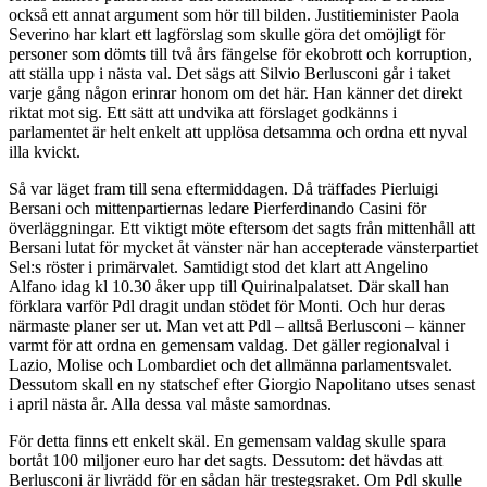
också ett annat argument som hör till bilden. Justitieminister Paola
Severino har klart ett lagförslag som skulle göra det omöjligt för
personer som dömts till två års fängelse för ekobrott och korruption,
att ställa upp i nästa val. Det sägs att Silvio Berlusconi går i taket
varje gång någon erinrar honom om det här. Han känner det direkt
riktat mot sig. Ett sätt att undvika att förslaget godkänns i
parlamentet är helt enkelt att upplösa detsamma och ordna ett nyval
illa kvickt.
Så var läget fram till sena eftermiddagen. Då träffades Pierluigi
Bersani och mittenpartiernas ledare Pierferdinando Casini för
överläggningar. Ett viktigt möte eftersom det sagts från mittenhåll att
Bersani lutat för mycket åt vänster när han accepterade vänsterpartiet
Sel:s röster i primärvalet. Samtidigt stod det klart att Angelino
Alfano idag kl 10.30 åker upp till Quirinalpalatset. Där skall han
förklara varför Pdl dragit undan stödet för Monti. Och hur deras
närmaste planer ser ut. Man vet att Pdl – alltså Berlusconi – känner
varmt för att ordna en gemensam valdag. Det gäller regionalval i
Lazio, Molise och Lombardiet och det allmänna parlamentsvalet.
Dessutom skall en ny statschef efter Giorgio Napolitano utses senast
i april nästa år. Alla dessa val måste samordnas.
För detta finns ett enkelt skäl. En gemensam valdag skulle spara
bortåt 100 miljoner euro har det sagts. Dessutom: det hävdas att
Berlusconi är livrädd för en sådan här trestegsraket. Om Pdl skulle