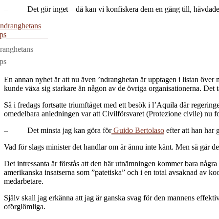
– Det gör inget – då kan vi konfiskera dem en gång till, hävdade
ranghetans
ips
En annan nyhet är att nu även ’ndranghetan är upptagen i listan över ma
kunde växa sig starkare än någon av de övriga organisationerna. Det ta
Så i fredags fortsatte triumftåget med ett besök i l’Aquila där reger
omedelbara anledningen var att Civilförsvaret (Protezione civile) nu fo
– Det minsta jag kan göra för
Guido Bertolaso
efter att han har 
Vad för slags minister det handlar om är ännu inte känt. Men så går det
Det intressanta är förstås att den här utnämningen kommer bara några 
amerikanska insatserna som ”patetiska” och i en total avsaknad av koor
medarbetare.
Själv skall jag erkänna att jag är ganska svag för den mannens effektiv
oförglömliga.