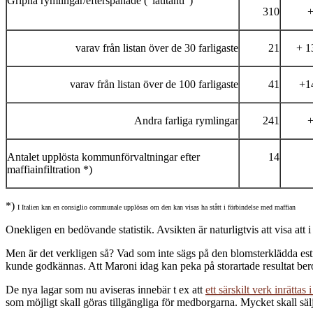
Gripna rymlingar/efterspanade (”latitanti”)
310
varav från listan över de 30 farligaste
21
+ 1
varav från listan över de 100 farligaste
41
+1
Andra farliga rymlingar
241
Antalet upplösta kommunförvaltningar efter
14
maffiainfiltration *)
*)
I Italien kan en consiglio communale upplösas om den kan visas ha stått i förbindelse med maffian
Onekligen en bedövande statistik. Avsikten är naturligtvis att visa att
Men är det verkligen så? Vad som inte sägs på den blomsterklädda est
kunde godkännas. Att Maroni idag kan peka på storartade resultat be
De nya lagar som nu aviseras innebär t ex att
ett särskilt verk inrättas
som möjligt skall göras tillgängliga för medborgarna. Mycket skall säl