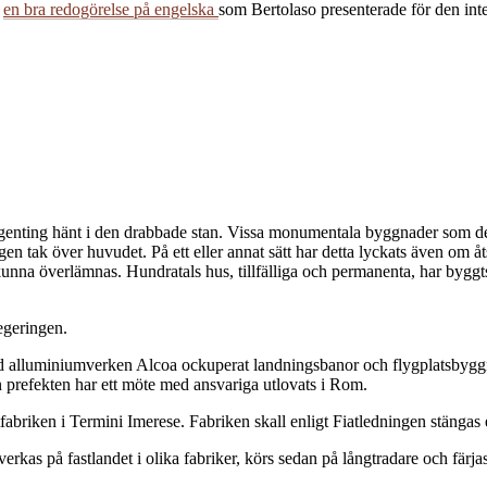
t
en bra redogörelse på engelska
som Bertolaso presenterade för den inte
ar ingenting hänt i den drabbade stan. Vissa monumentala byggnader som d
gen tak över huvudet. På ett eller annat sätt har detta lyckats även om å
unna överlämnas. Hundratals hus, tillfälliga och permanenta, har byggt
egeringen.
vid alluminiumverken Alcoa ockuperat landningsbanor och flygplatsbyggnad
ån prefekten har ett möte med ansvariga utlovats i Rom.
abriken i Termini Imerese. Fabriken skall enligt Fiatledningen stängas
rkas på fastlandet i olika fabriker, körs sedan på långtradare och färjas ö