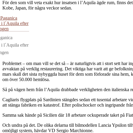
För den som vill veta exakt hur insatsen i l’Aquila ägde rum, finns de
Kobe, Japan, för några veckor sedan.
aganica
 i l´Aquila efter
ingen
Problemet – om man vill se det så – är naturligtvis att i stort sett h
avvaktan på verklig restaurering. Det viktiga har varit att ge befolknin
mars skall det sista nybyggda huset för dem som förlorade sina hem, k
om över 50.000 hemlösa.
Så på vägen hem från l’Aquila drabbade verkligheten den italienska r
Cagliaris flygplats på Sardinien stängdes sedan ett tusental arbetare 
att stänga fabriken en katastrof. Efter polischocker och ingripande fr
Samma sak hände på Sicilien där 18 arbetare ockuperade taket på Fiatf
Och undra på det. De olika delarna till bilmodellen Lancia Ypsilon tillve
omöjligt system, hävdar VD Sergio Marchionne.