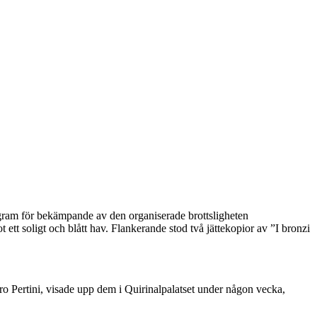
rogram för bekämpande av den organiserade brottsligheten
ett soligt och blått hav. Flankerande stod två jättekopior av ”I bronzi
dro Pertini, visade upp dem i Quirinalpalatset under någon vecka,