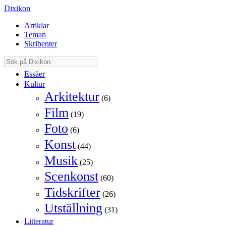
Dixikon
Artiklar
Teman
Skribenter
Essäer
Kultur
Arkitektur
(6)
Film
(19)
Foto
(6)
Konst
(44)
Musik
(25)
Scenkonst
(60)
Tidskrifter
(26)
Utställning
(31)
Litteratur