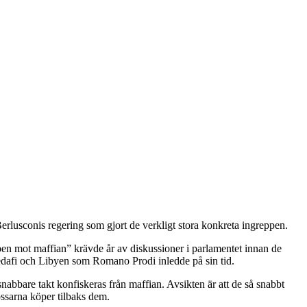
 Berlusconis regering som gjort de verkligt stora konkreta ingreppen.
en mot maffian” krävde år av diskussioner i parlamentet innan de
edafi och Libyen som Romano Prodi inledde på sin tid.
 snabbare takt konfiskeras från maffian. Avsikten är att de så snabbt
ossarna köper tilbaks dem.