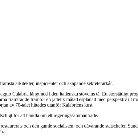
rämsta arkitekter, inspicienter och skapande sekreterarkår.
ggio Calabria långt ned i den italienska stövelns tå. Ett storståtligt p
rna framträdde framför en jättelik målad esplanad med perspektiv ut mot 
rjan av 70-talet hittades utanför Kalabriens kust.
itschigt för att handla om ett regeringssammanträde.
de restaurerats och den gamle socialisten, och dåvarande statschefen San
um.