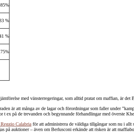
+85%
33 %
41 %
+75%
 i jämförelse med vänsterregeringar, som alltid pratat om maffian, är det
raden är att många av de lagar och förordningar som faller under ”kamp
ror t ex på de trevanden och begynnande förhandlingar med överste Kh
 i Reggio Calabria
för att administrera de väldiga tillgångar som nu i allt
jas på auktioner – även om Berlusconi erkände att risken är att maffiab