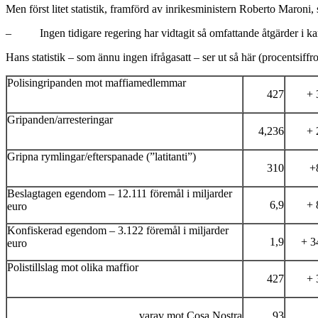
Men först litet statistik, framförd av inrikesministern Roberto Maroni
– Ingen tidigare regering har vidtagit så omfattande åtgärder i kam
Hans statistik – som ännu ingen ifrågasatt – ser ut så här (procentsif
Polisingripanden mot maffiamedlemmar
427
+ 
Gripanden/arresteringar
4,236
+ 
Gripna rymlingar/efterspanade (”latitanti”)
310
+
Beslagtagen egendom – 12.111 föremål i miljarder
6,9
+ 
euro
Konfiskerad egendom – 3.122 föremål i miljarder
1,9
+ 3
euro
Polistillslag mot olika maffior
427
+ 
varav mot Cosa Nostra
93