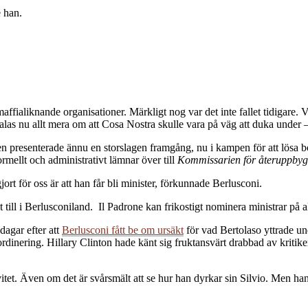
 han.
ffialiknande organisationer. Märkligt nog var det inte fallet tidigare. 
las nu allt mera om att Cosa Nostra skulle vara på väg att duka under –
ingen presenterade ännu en storslagen framgång, nu i kampen för att lö
rmellt och administrativt lämnar över till
Kommissarien för återuppby
gjort för oss är att han får bli minister, förkunnade Berlusconi.
 till i Berlusconiland. Il Padrone kan frikostigt nominera ministrar på 
dagar efter att
Berlusconi fått be om ursäkt
för vad Bertolaso yttrade u
dinering. Hillary Clinton hade känt sig fruktansvärt drabbad av kritiken 
itet. Även om det är svårsmält att se hur han dyrkar sin Silvio. Men han