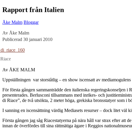
Rapport från Italien
Åke Malm
Bloggar
Av Åke Malm
Publicerad 30 januari 2010
 Riace
Av ÅKE MALM
Uppställningen var storståtlig – en show iscensatt av mediamogulens f
För första gången sammanträdde den italienska regeringskonseljen i Re
presenterades. Berlusconi tillsammans med inrikes- och justitieministra
di Riace”, de två utsökta, 2 meter höga, grekiska bronsstatyer som i bö
I sanning en iscensättning värdig Mediasets resurser – dock litet väl k
Första gången jag såg Riacestatyerna på nära håll var strax efter att 
innan de överfördes till sina rättmätiga ägare i Reggios nationalmuse