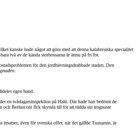
Vilket kanske hade något att göra med att denna kalabresiska specialitet
bara två av de kända storbossarna är ännu på fri fot.
sa bostadsproblemen för den jordbävningsdrabbade staden. Den
ggnaden
.
alldeles egen hand.
nder en tvådagarsinspektion på Haiti. Där hade han bedömt de
och Berlusconi fick skynda till för att rädda sin trognaste
s insatser, även för svenska offer, när det gällde Tsunamin, är