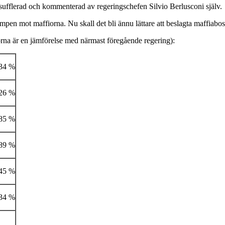
, sufflerad och kommenterad av regeringschefen Silvio Berlusconi själv.
pen mot maffiorna. Nu skall det bli ännu lättare att beslagta maffiab
frorna är en jämförelse med närmast föregående regering):
34 %
26 %
85 %
89 %
45 %
34 %