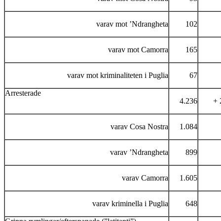
varav mot ’Ndrangheta
102
varav mot Camorra
165
varav mot kriminaliteten i Puglia
67
Arresterade
4.236
+ 
varav Cosa Nostra
1.084
varav ’Ndrangheta
899
varav Camorra
1.605
varav kriminella i Puglia
648