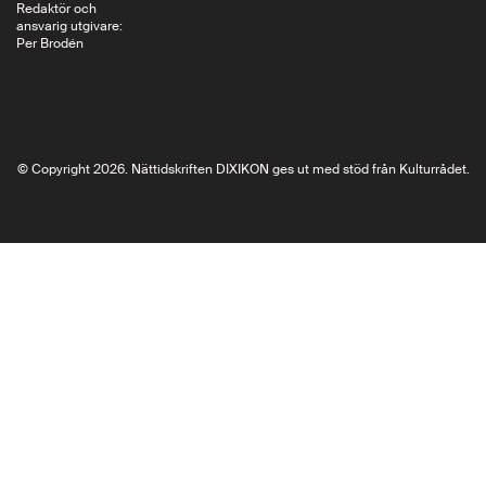
Redaktör och
ansvarig utgivare:
Per Brodén
© Copyright 2026. Nättidskriften DIXIKON ges ut med stöd från Kulturrådet.