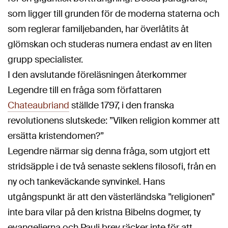
som ligger till grunden för de moderna staterna och
som reglerar familjebanden, har överlåtits åt
glömskan och studeras numera endast av en liten
grupp specialister.
I den avslutande föreläsningen återkommer
Legendre till en fråga som författaren
Chateaubriand
ställde 1797, i den franska
revolutionens slutskede: ”Vilken religion kommer att
ersätta kristendomen?”
Legendre närmar sig denna fråga, som utgjort ett
stridsäpple i de två senaste seklens filosofi, från en
ny och tankeväckande synvinkel. Hans
utgångspunkt är att den västerländska ”religionen”
inte bara vilar på den kristna Bibelns dogmer, ty
evangelierna och Pauli brev räcker inte för att