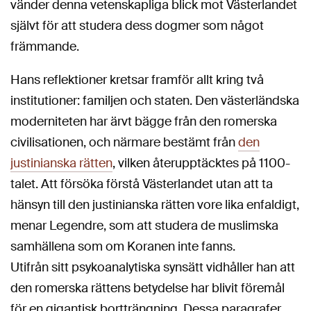
vänder denna vetenskapliga blick mot Västerlandet
självt för att studera dess dogmer som något
främmande.
Hans reflektioner kretsar framför allt kring två
institutioner: familjen och staten. Den västerländska
moderniteten har ärvt bägge från den romerska
civilisationen, och närmare bestämt från
den
justinianska rätten
, vilken återupptäcktes på 1100-
talet. Att försöka förstå Västerlandet utan att ta
hänsyn till den justinianska rätten vore lika enfaldigt,
menar Legendre, som att studera de muslimska
samhällena som om Koranen inte fanns.
Utifrån sitt psykoanalytiska synsätt vidhåller han att
den romerska rättens betydelse har blivit föremål
för en gigantisk bortträngning. Dessa paragrafer,