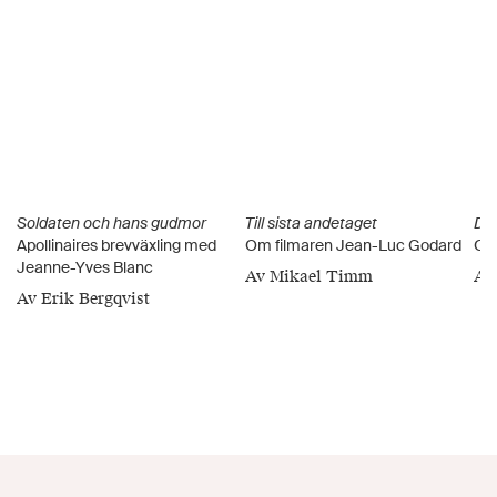
Soldaten och hans gudmor
Till sista andetaget
De 
Apollinaires brevväxling med
Om filmaren Jean-Luc Godard
Om 
Jeanne-Yves Blanc
Av Mikael Timm
Av
Av Erik Bergqvist