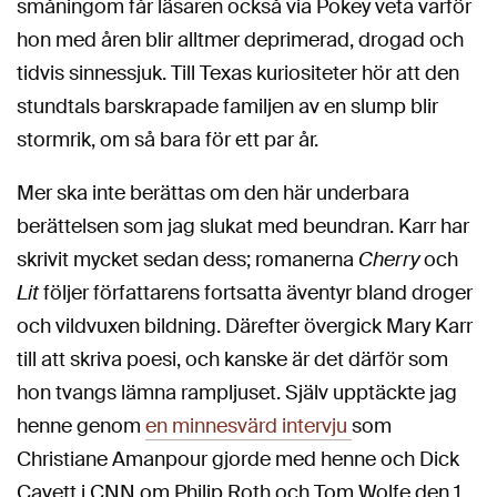
småningom får läsaren också via Pokey veta varför
hon med åren blir alltmer deprimerad, drogad och
tidvis sinnessjuk. Till Texas kuriositeter hör att den
stundtals barskrapade familjen av en slump blir
stormrik, om så bara för ett par år.
Mer ska inte berättas om den här underbara
berättelsen som jag slukat med beundran. Karr har
skrivit mycket sedan dess; romanerna
Cherry
och
Lit
följer författarens fortsatta äventyr bland droger
och vildvuxen bildning. Därefter övergick Mary Karr
till att skriva poesi, och kanske är det därför som
hon tvangs lämna rampljuset. Själv upptäckte jag
henne genom
en minnesvärd intervju
som
Christiane Amanpour gjorde med henne och Dick
Cavett i CNN om Philip Roth och Tom Wolfe den 1