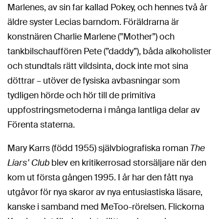
Marlenes, av sin far kallad Pokey, och hennes två år
äldre syster Lecias barndom. Föräldrarna är
konstnären Charlie Marlene (”Mother”) och
tankbilschauffören Pete (”daddy”), båda alkoholister
och stundtals rätt vildsinta, dock inte mot sina
döttrar – utöver de fysiska avbasningar som
tydligen hörde och hör till de primitiva
uppfostringsmetoderna i många lantliga delar av
Förenta staterna.
Mary Karrs (född 1955) självbiografiska roman
The
Liars’ Club
blev en kritikerrosad storsäljare när den
kom ut första gången 1995. I år har den fått nya
utgåvor för nya skaror av nya entusiastiska läsare,
kanske i samband med MeToo-rörelsen. Flickorna