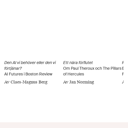
Den AI vi behöver eller den vi
Ett nära förflutet
Rys
förtjänar?
Om Paul Theroux och The Pillars
Ele
AI Futures i Boston Review
of Hercules
Fig
Av Claes-Magnus Berg
Av Jan Norming
Av