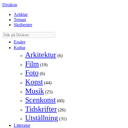
Dixikon
Artiklar
Teman
Skribenter
Essäer
Kultur
Arkitektur
(6)
Film
(19)
Foto
(6)
Konst
(44)
Musik
(25)
Scenkonst
(60)
Tidskrifter
(26)
Utställning
(31)
Litteratur