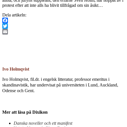
alltså, och juryns suppleant, den erfarne Sven Holm, har hoppat av i
protest efter att inte alls ha blivit tillfrågad om sin åsikt…
Dela artikeln:
Facebook
Twitter
Email
Ivo Holmqvist
Ivo Holmqvist, fil.dr. i engelsk litteratur, professor emeritus i
skandinavistik, har undervisat på universiteten i Lund, Auckland,
Odense och Gent.
Mer att läsa på Dixikon
Danska noveller och ett manifest