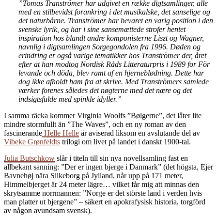
”Tomas Tranströmer har udgivet en række digtsamlinger, alle
med en stilbevidst forankring i det musikalske, det sanselige og
det naturbårne. Tranströmer har bevaret en varig position i den
svenske lyrik, og har i sine sansemættede strofer hentet
inspiration hos blandt andre komponisterne Liszt og Wagner,
navnlig i digtsamlingen Sorgegondolen fra 1996. Døden og
erindring er også varige tematikker hos Tranströmer der, året
efter at han modtog Nordisk Råds Litteraturpris i 1989 for För
levande och döda, blev ramt af en hjerneblødning. Dette har
dog ikke afholdt ham fra at skrive. Med Tranströmers samlede
værker forenes således det nøgterne med det nære og det
indsigtsfulde med spinkle idyller.”
I samma räcka kommer Virginia Woolfs ”Bølgerne”, det låter lite
mindre stormfullt än ”The Waves”, och en ny roman av den
fascinerande
Helle Helle
är aviserad liksom en avslutande del av
Vibeke Grønfeldts
trilogi om livet på landet i danskt 1900-tal.
Julia Butschkow
slår i titeln till sin nya novellsamling fast en
allbekant sanning: ”Der er ingen bjerge i Danmark” (det högsta, Ejer
Bavnehøj nära Silkeborg på Jylland, når upp på 171 meter,
Himmelbjerget är 24 meter lägre… vilket får mig att minnas den
skrytsamme norrmannen: ”Norge er det störste land i verden hvis
man platter ut bjergene” – säkert en apokrafysisk historia, torgförd
av någon avundsam svensk).