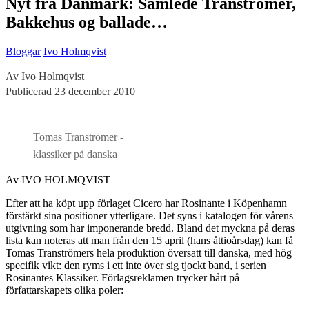
Nyt fra Danmark: Samlede Tranströmer,
Bakkehus og ballade…
Bloggar
Ivo Holmqvist
Av Ivo Holmqvist
Publicerad 23 december 2010
Tomas Tranströmer -
klassiker på danska
Av IVO HOLMQVIST
Efter att ha köpt upp förlaget Cicero har Rosinante i Köpenhamn
förstärkt sina positioner ytterligare. Det syns i katalogen för vårens
utgivning som har imponerande bredd. Bland det myckna på deras
lista kan noteras att man från den 15 april (hans åttioårsdag) kan få
Tomas Tranströmers hela produktion översatt till danska, med hög
specifik vikt: den ryms i ett inte över sig tjockt band, i serien
Rosinantes Klassiker. Förlagsreklamen trycker hårt på
författarskapets olika poler: