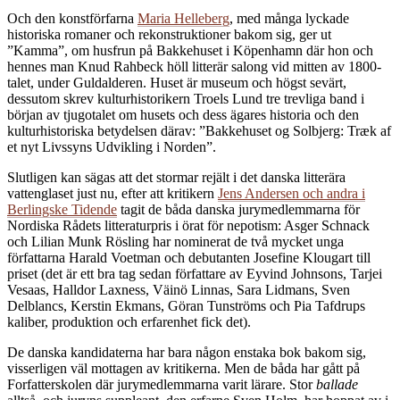
Och den konstförfarna
Maria Helleberg
, med många lyckade
historiska romaner och rekonstruktioner bakom sig, ger ut
”Kamma”, om husfrun på Bakkehuset i Köpenhamn där hon och
hennes man Knud Rahbeck höll litterär salong vid mitten av 1800-
talet, under Guldalderen. Huset är museum och högst sevärt,
dessutom skrev kulturhistorikern Troels Lund tre trevliga band i
början av tjugotalet om husets och dess ägares historia och den
kulturhistoriska betydelsen därav: ”Bakkehuset og Solbjerg: Træk af
et nyt Livssyns Udvikling i Norden”.
Slutligen kan sägas att det stormar rejält i det danska litterära
vattenglaset just nu, efter att kritikern
Jens Andersen och andra i
Berlingske Tidende
tagit de båda danska jurymedlemmarna för
Nordiska Rådets litteraturpris i örat för nepotism: Asger Schnack
och Lilian Munk Rösling har nominerat de två mycket unga
författarna Harald Voetman och debutanten Josefine Klougart till
priset (det är ett bra tag sedan författare av Eyvind Johnsons, Tarjei
Vesaas, Halldor Laxness, Väinö Linnas, Sara Lidmans, Sven
Delblancs, Kerstin Ekmans, Göran Tunströms och Pia Tafdrups
kaliber, produktion och erfarenhet fick det).
De danska kandidaterna har bara någon enstaka bok bakom sig,
visserligen väl mottagen av kritikerna. Men de båda har gått på
Forfatterskolen där jurymedlemmarna varit lärare. Stor
ballade