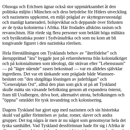
Olusoga och Erichsen ägnar också stor uppmärksamhet åt den
politiska miljön i München och dess betydelse för Hitlers utveckling
och nazismens uppkomst, en miljö präglad av skyttegravsnostalgi
och manligt kameraderi, bolsjevikhat och deppande över förlusten
av de tyska kolonierna i Afrika. Här frodades allsköns rasism och
revanschism. Här rörde sig flera personer som beklätt höga militära
och byråkratiska poster i Sydvästafrika och som nu kom att bli
tongivande figurer i den nazistiska rörelsen.
Hela föreställningen om Tysklands behov av ”återfödelse” och
återupprättad ”ära” byggde just på erfarenheterna från kolonialkriget
och på kolonialismen som ideologi, där strävan efter ”Lebensraum”
— på ”lägre stående” rasers bekostnad — var en alldeles självklar
ingrediens. Det var ett tänkande som präglade både Wannsee-
beslutet om ”den slutgiltiga lösningen av judefrågan” och
”Generalplan Ost”, alltså den plan som gick ut på att Tyskland
skulle mätta sin växande befolkning genom att expandera österut,
fram till Uralbergen, driva bort, alternativt utrota, befolkningen och
”öppna” området för tysk invandring och kolonisering.
Dagens Tyskland har gjort upp med nazismen och sin historiska
skuld vad gäller förintelsen av judar, romer, slaver och andra
grupper. Det tog några år men är nu något som genomsyrar hela det
tyska samhället. Vad Tyskland dessförinnan hade för sig i Afrika är