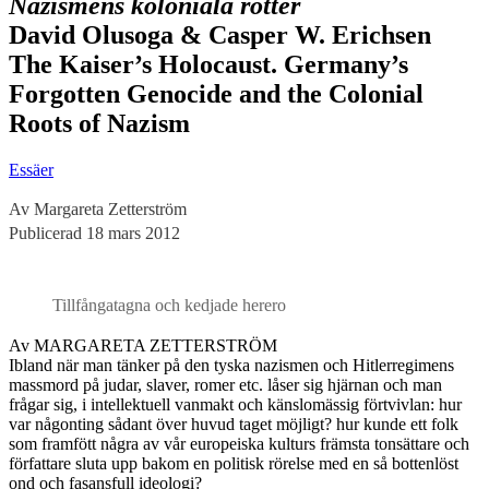
Nazismens koloniala rötter
David Olusoga & Casper W. Erichsen
The Kaiser’s Holocaust. Germany’s
Forgotten Genocide and the Colonial
Roots of Nazism
Essäer
Av Margareta Zetterström
Publicerad 18 mars 2012
Tillfångatagna och kedjade herero
Av MARGARETA ZETTERSTRÖM
Ibland när man tänker på den tyska nazismen och Hitlerregimens
massmord på judar, slaver, romer etc. låser sig hjärnan och man
frågar sig, i intellektuell vanmakt och känslomässig förtvivlan: hur
var någonting sådant över huvud taget möjligt? hur kunde ett folk
som framfött några av vår europeiska kulturs främsta tonsättare och
författare sluta upp bakom en politisk rörelse med en så bottenlöst
ond och fasansfull ideologi?