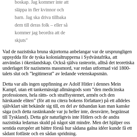
boskap. Jag kommer inte att
släppa in fler kvinnor och
barn. Jag ska driva tillbaka
dem till deras folk – eller så
kommer jag beordra att de
skjuts"
Vad de nazistiska bruna skjortorna anbelangar var de ursprungligen
uppsydda för de tyska kolonialtrupperna i Sydvästafrika, att
användas i ökenlandskap. Också själva rasteorin, alltså det teoretiska
underlaget för nazismens massmord, var redan utformad vid 1800-
talets slut och ”legitimerat” av ledande vetenskapsmän.
Detta var alls ingen uppfinning av Adolf Hitler i dennes Mein
Kampf, utan ett tankemässigt allmängods som ”den medicinska
professionen, hela rätts- och straffsystemet, armén och den
härskande eliten” (för att nu citera bokens författare) på ett alldeles
självklart sätt bekände sig till, en del av tidsandan kan man kanske
säga (och detta rastänkande var ju heller inte, dessvärre, begränsat
till Tyskland). Detta gör naturligtvis inte Hitlers och de andra
nazistiska ledarnas skuld på något sätt mindre. Men det hjälper oss
sentida européer att bättre förstå hur sådana galna idéer kunde få ett
sådant fotfäste och en sådan spridning.