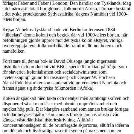
förlaget Faber and Faber i London. Den handlar om Tysklands, idag
i det närmaste totalt bortglömda, folkmord i Afrika, närmare bestämt
i det tyska protektoratet Sydvästafrika (dagens Namibia) vid 1900-
talets början.
Kejsar Vilhelms Tyskland hade vid Berlinkonferensen 1884
”tilldelats” denna koloni och begick där vid 1900-talets början, när
befolkningen gjorde uppror mot det tyska kolonialstyret, vidriga
övergrepp, ja rena folkmord riktade framför allt mot herero- och
namafolken.
Författare till denna bok är David Olusoga (anglo-nigeriansk
historiker och producent vid BBC, speciellt inriktad på frågor som
rör slaveriet, kolonialismen och socialdarwinismen som
”vetenskaplig” grund för rasismen) och Casper W. Erichsen
(danskfödd historiker som studerat vid universitetet i Namibia och
främst ägnat sig åt de tyska folkmorden i Afrika).
Boken är späckad med fakta och detaljer men samtidigt skriven och
disponerad så att man läser med obruten uppmärksamhet och
mycket hög puls. Där klargörs samband som annars brukar förtigas
och där belyses ”gåtor” som annars brukar lämnas olösta i vår
gängse västerländska historieskrivning. Alltifrån
koncentrationslägren till de brunfärgade skjortorna, alltifrån idéerna
om döende och livskraftiga raser till synen på nazismen som en