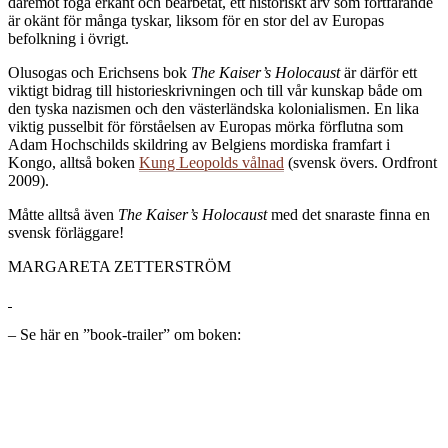
däremot föga erkänt och bearbetat, ett historiskt arv som fortfarande
är okänt för många tyskar, liksom för en stor del av Europas
befolkning i övrigt.
Olusogas och Erichsens bok
The Kaiser’s Holocaust
är därför ett
viktigt bidrag till historieskrivningen och till vår kunskap både om
den tyska nazismen och den västerländska kolonialismen. En lika
viktig pusselbit för förståelsen av Europas mörka förflutna som
Adam Hochschilds skildring av Belgiens mordiska framfart i
Kongo, alltså boken
Kung Leopolds vålnad
(svensk övers. Ordfront
2009).
Måtte alltså även
The Kaiser’s Holocaust
med det snaraste finna en
svensk förläggare!
MARGARETA ZETTERSTRÖM
– Se här en ”book-trailer” om boken: