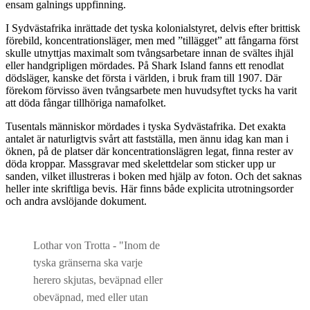
ensam galnings uppfinning.
I Sydvästafrika inrättade det tyska kolonialstyret, delvis efter brittisk
förebild, koncentrationsläger, men med ”tillägget” att fångarna först
skulle utnyttjas maximalt som tvångsarbetare innan de svältes ihjäl
eller handgripligen mördades. På Shark Island fanns ett renodlat
dödsläger, kanske det första i världen, i bruk fram till 1907. Där
förekom förvisso även tvångsarbete men huvudsyftet tycks ha varit
att döda fångar tillhöriga namafolket.
Tusentals människor mördades i tyska Sydvästafrika. Det exakta
antalet är naturligtvis svårt att fastställa, men ännu idag kan man i
öknen, på de platser där koncentrationslägren legat, finna rester av
döda kroppar. Massgravar med skelettdelar som sticker upp ur
sanden, vilket illustreras i boken med hjälp av foton. Och det saknas
heller inte skriftliga bevis. Här finns både explicita utrotningsorder
och andra avslöjande dokument.
Lothar von Trotta - "Inom de
tyska gränserna ska varje
herero skjutas, beväpnad eller
obeväpnad, med eller utan