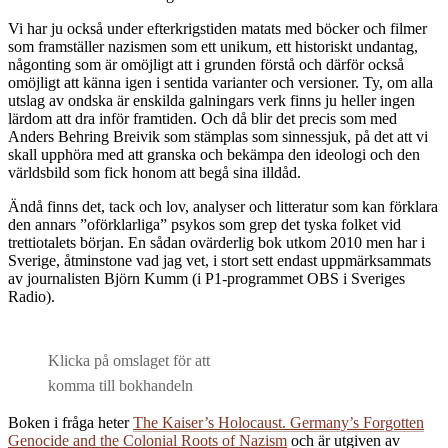
Vi har ju också under efterkrigstiden matats med böcker och filmer
som framställer nazismen som ett
unikum, ett historiskt undantag,
någonting som är omöjligt att i grunden förstå och därför också
omöjligt att känna igen i sentida varianter och versioner. Ty, om alla
utslag av ondska är enskilda galningars verk finns ju heller ingen
lärdom att dra inför framtiden. Och då blir det precis som med
Anders Behring Breivik som stämplas som sinnessjuk, på det att vi
skall upphöra med att granska och bekämpa den ideologi och den
världsbild som fick honom att begå sina illdåd.
Ändå finns det, tack och lov, analyser och litteratur som kan förklara
den annars ”oförklarliga” psykos som grep det tyska folket vid
trettiotalets början. En sådan ovärderlig bok utkom 2010 men har i
Sverige, åtminstone vad jag vet, i stort sett endast uppmärksammats
av journalisten Björn Kumm (i P1-programmet OBS i Sveriges
Radio).
Klicka på omslaget för att
komma till bokhandeln
Boken i fråga heter
The Kaiser’s Holocaust. Germany’s Forgotten
Genocide and the Colonial Roots of Nazism
och är utgiven av