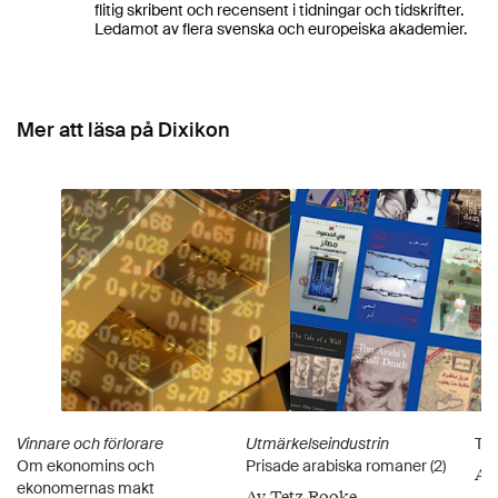
flitig skribent och recensent i tidningar och tidskrifter.
Ledamot av flera svenska och europeiska akademier.
Mer att läsa på Dixikon
Vinnare och förlorare
Utmärkelseindustrin
Två
Om ekonomins och
Prisade arabiska romaner (2)
Av
ekonomernas makt
Av Tetz Rooke