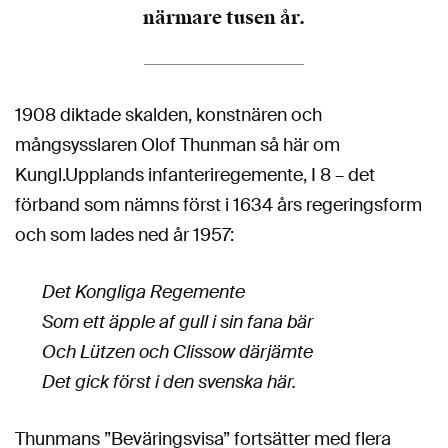
närmare tusen år.
1908 diktade skalden, konstnären och
mångsysslaren Olof Thunman så här om
Kungl.Upplands infanteriregemente, I 8 – det
förband som nämns först i 1634 års regeringsform
och som lades ned år 1957:
Det Kongliga Regemente
Som ett äpple af gull i sin fana bär
Och Lützen och Clissow därjämte
Det gick först i den svenska här.
Thunmans ”Beväringsvisa” fortsätter med flera