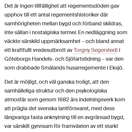
Det är ingen tillfällighet att regementsdöden gav
upphov till ett antal regementshistoriker där
samhörigheten mellan bygd och förband skildras,
inte sällan i nostalgiska termer. En nedläggning som
väckte särskild uppmärksamhet – och bland annat
ett kraftfullt vredesutbrott av
Torgny Segerstedt
i
Göteborgs Handels- och Sjöfartstidning – var den
som drabbade Smålands husarregemente i Eksjö.
Det är möjligt, och väl ganska troligt, att den
samhälleliga struktur och den psykologiska
atmosfär som genom 1682 års indelningsverk kom
att prägla det svenska lantförsvaret, med dess
långvariga fasta anknytning till en avgränsad bygd,
var särskilt gynnsam för framväxten av ett starkt