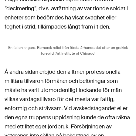
”decimering”, d.v.s. avrättning av var tionde soldat i
enheter som bedömdes ha visat svaghet eller
feghet i strid, tillämpades långt fram i tiden.
En fallen krigare. Romersk relief från första århundradet efter en grekisk
förebild (Art Institute of Chicago)
Å andra sidan erbjöd den alltmer professionella
militära tillvaron förmåner och belöningar som
måste ha varit utomordentligt lockande för män
vilkas vardagstillvaro för det mesta var fattig,
enformig och strävsam. Vid avskedstagandet eller
den egna truppens upplösning kunde de ofta räkna
med ett litet eget jordbruk. Försörjningen av
veteraner, inte sällan på bekostnad av en