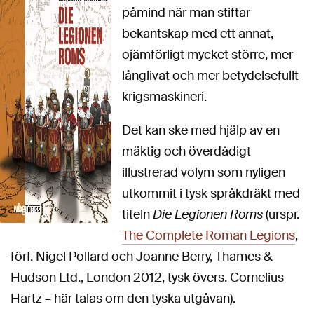
påmind när man stiftar
bekantskap med ett annat,
ojämförligt mycket större, mer
långlivat och mer betydelsefullt
krigsmaskineri.
Det kan ske med hjälp av en
mäktig och överdådigt
illustrerad volym som nyligen
utkommit i tysk språkdräkt med
titeln
Die Legionen Roms
(urspr.
The Complete Roman Legions
,
förf. Nigel Pollard och Joanne Berry, Thames &
Hudson Ltd., London 2012, tysk övers. Cornelius
Hartz – här talas om den tyska utgåvan).