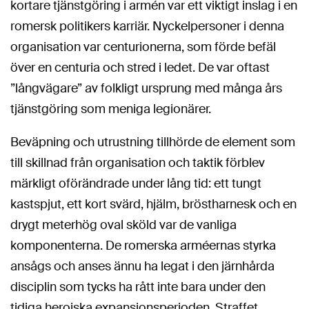
kortare tjänstgöring i armén var ett viktigt inslag i en
romersk politikers karriär. Nyckelpersoner i denna
organisation var centurionerna, som förde befäl
över en centuria och stred i ledet. De var oftast
”långvägare” av folkligt ursprung med många års
tjänstgöring som meniga legionärer.
Beväpning och utrustning tillhörde de element som
till skillnad från organisation och taktik förblev
märkligt oförändrade under lång tid: ett tungt
kastspjut, ett kort svärd, hjälm, bröstharnesk och en
drygt meterhög oval sköld var de vanliga
komponenterna. De romerska arméernas styrka
ansågs och anses ännu ha legat i den järnhårda
disciplin som tycks ha rått inte bara under den
tidiga heroiska expansionsperioden. Straffet