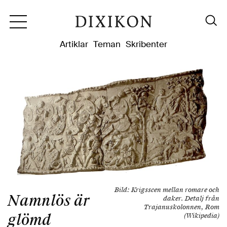
Dixikon
Artiklar
Teman
Skribenter
Bild: Krigsscen mellan romare och
Namnlös är
daker. Detalj från
Trajanuskolonnen, Rom
glömd
(Wikipedia)