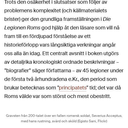
Trots den osäkerhet i slutsatser som följer av
problemens komplexitet (och källmaterialets
brister) ger den grundliga framställningen i
Die
Legionen Roms
god hjälp åt den läsare som vill nå
fram till en fördjupad förståelse av ett
historieförlopp vars långsiktiga verkningar angår
oss alla än idag. Ett centralt avsnitt i boken utgörs
av detaljrika kronologiskt ordnade beskrivningar –
”biografier” säger författarna – av 45 legioner under
de första två århundradena e.Kr., den period som
brukar betecknas som ”
principatets
” tid; det var då
Roms välde var som störst och mest obestritt.
Gravsten från 200-talet över en fallen romersk soldat, Severius Acceptus,
med hans rustning, svärd och sköld (Egisto Sani, Flickr)