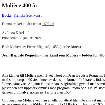
Molière 400 år
Böcker
Franska
Scenkonst
Denna artikel ingår i temat
1600-tal
Av Lena Kåreland
Publicerad 28 januari 2022
Bild: Molière av Pierre Mignard, 1658 (här beskuren)
Jean-Baptiste Poquelin – mer känd som Molière – föddes för 400 
A
lla känner till Molière men få vet något om Jean-Baptiste Poquelin.
med stor pompa 400-årsminnet av den store komediförfattarens födelse
åldrats nämnvärt. Alltjämt fängslar hans slagkraftiga gyckel med samt
pjäser och han uppmärksammas med program i radio och TV. På slottste
gången originalversionen av Tartuffe från 1664.
Om personen Molière vet man emellertid ytterst lite, inte ens vet man s
redan samma dag de föddes. Det var också i Paris som han dog 1673, str