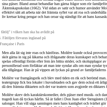
sina pjäser. Bland annat behandlar han gärna frågor som rör familjeför
Äktenskapsskolan (1662). Vid sidan av satir och humor använder Moliè
effektivt sätt att arbeta när det främsta syftet var att roa och underhål
liv kretsar kring pengar och han oroar sig ständigt för att hans kassas
fåtölj” i vilken han ska ha avlidit på
. Fåtöljen förvaras inglasad på
rançaise i Paris
Men alla lät sig inte roas och hänföras. Molière kunde också provocera
sköt gärna in sig på läkarna och ifrågasatte deras kunskaper och behan
spelas offentligt förrän efter fem års bittra strider, och skolupplagor 
personifierad som förfäktar att man inte syndar alls om man syndar tyst.
alla tillgångar. Han är på vippen att lyckas på grund av familjefaderns
Molière var framgångsrik och blev med tiden en rik och berömd man. 
teatergrupp fick bra lokaler i huvudstaden och gav dem också ett årli
då den främsta diktarten och det var teatern som avgjorde en diktare
Molière skrev dels karaktärskomedier, dels pjäser med musik- och dans
tragedi kan då tyckas hårfin. Så är fallet i Don Juan eller Stengästen 
salonger. Han vill säga sanningen men hans kantighet och tvärhet gör