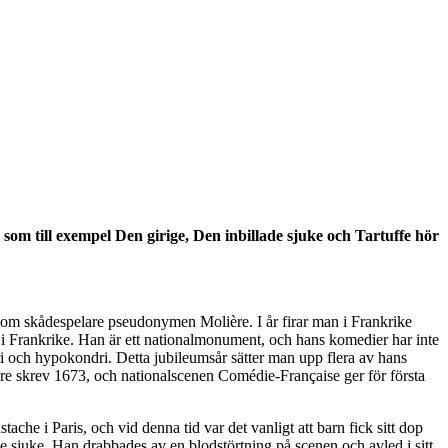
om till exempel Den girige, Den inbillade sjuke och Tartuffe hör
 som skådespelare pseudonymen Molière. I år firar man i Frankrike
 i Frankrike. Han är ett nationalmonument, och hans komedier har inte
ri och hypokondri. Detta jubileumsår sätter man upp flera av hans
ère skrev 1673, och nationalscenen Comédie-Française ger för första
che i Paris, och vid denna tid var det vanligt att barn fick sitt dop
de sjuke. Han drabbades av en blodstörtning på scenen och avled i sitt