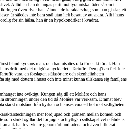
ivet. Alltid tar han de ungas parti mot tyranniska fäder såsom i
dringen överdriver han sålunda de karaktärsdrag som han gisslar, ett
er, är således inte bara snål utan helt besatt av att spara. Allt i hans
 orolig för sin hälsa, han är en hypokondriker i kvadrat.
ämst bland kyrkans män, och han utsattes ofta för elakt förtal. Han
ns drift med det religiösa hyckleriet i Tartuffe. Den pjäsen fick inte
 Tartuffe vara, en förslagen själasörjare och skenheligheten
fta sig med dottern i huset och inte minst kunna tillskansa sig familjens
anget inte oviktigt. Kungen såg till att Molière och hans
rära strömningen under den tid då Molière var verksam. Dramat blev
a starkt motstånd från kyrkan och anses vara ett hot mot sedligheten.
 är karaktärsteckningen mer fördjupad och gränsen mellan komedi och
som starkt ogillar det förljugna och ytliga i sällskapslivet i dåtidens
 dramatik har levt vidare genom århundradena och även influerat