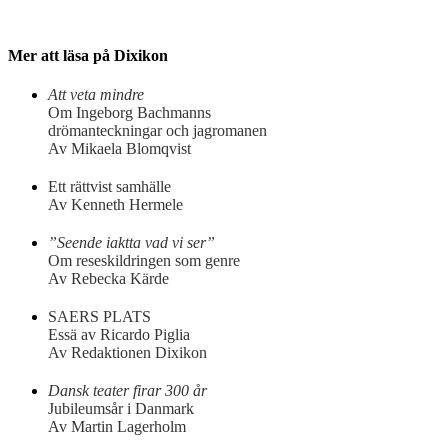
Mer att läsa på Dixikon
Att veta mindre
Om Ingeborg Bachmanns
drömanteckningar och jagromanen
Av Mikaela Blomqvist
Ett rättvist samhälle
Av Kenneth Hermele
”Seende iaktta vad vi ser”
Om reseskildringen som genre
Av Rebecka Kärde
SAERS PLATS
Essä av Ricardo Piglia
Av Redaktionen Dixikon
Dansk teater firar 300 år
Jubileumsår i Danmark
Av Martin Lagerholm