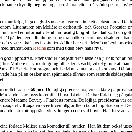
an en kyrklig begravning – om än nattetid – då skådespelare ansågs al
a manuskript, inga dagboksanteckningar och inte ett endaste brev. Det ha
 honom. Litteraturen om Molière är oerhört rik, och Georges Forestier, 
ommit med en informativ femhundrasidig biografi, betitlad kort och got
ivt hål på den legendbildning kring dramatikern som huvudsakligen har s
r och visar vilka hans inspirationskällor har varit. Men han berättar o
ot med dramatikern
Racine
som med tiden blev hans rival.
n god uppfostran. Efter studier hos jesuiterna läste han juridik för att b
igt hos Molière en stark dragning till teaterns värld, vilket gjorde att ha
 Paris, l’Hôtel de Bourgogne och Le Marais, utan gick i konkurs. Då fat
r prövade han på en osäker men spännande tillvaro som resande skådespelar
et.
mbrottet kom 1669 med De löjliga preciöserna, en enaktare på prosa so
från landet som nyss kommit till huvudstaden. De har förläst sig på gal
m senare Madame Bovary i Flauberts roman. De löjliga preciöserna var o
preciösa, det vill säga en överdriven tillgjordhet i tal och uppträdande.
bjudanden om att uppträda vid salongerna och vid hovet. Han blev ansva
Racine förlade Molière sina komedier till nutiden. Han lät dem också uts
attare ligger mycket i att han vidgade gränserna för farsen och commedia