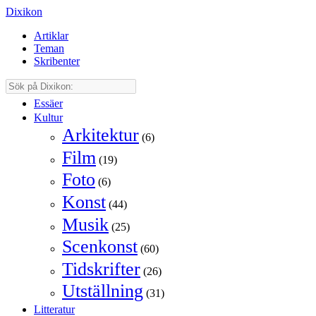
Dixikon
Artiklar
Teman
Skribenter
Essäer
Kultur
Arkitektur
(6)
Film
(19)
Foto
(6)
Konst
(44)
Musik
(25)
Scenkonst
(60)
Tidskrifter
(26)
Utställning
(31)
Litteratur