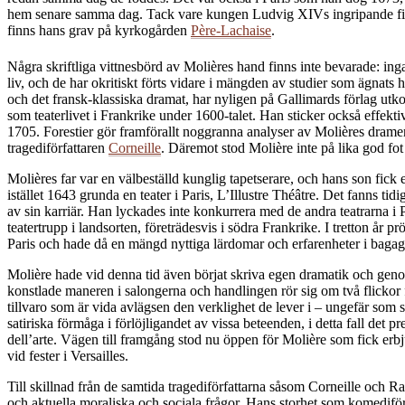
hem senare samma dag. Tack vare kungen Ludvig XIVs ingripande fick h
finns hans grav på kyrkogården
Père-Lachaise
.
Några skriftliga vittnesbörd av Molières hand finns inte bevarade: ing
liv, och de har okritiskt förts vidare i mängden av studier som ägnats
och det fransk-klassiska dramat, har nyligen på Gallimards förlag utk
som teaterlivet i Frankrike under 1600-talet. Han sticker också effekt
1705. Forestier gör framförallt noggranna analyser av Molières drame
tragediförfattaren
Corneille
. Däremot stod Molière inte på lika god f
Molières far var en välbeställd kunglig tapetserare, och hans son fick e
istället 1643 grunda en teater i Paris, L’Illustre Théâtre. Det fanns tid
av sin karriär. Han lyckades inte konkurrera med de andra teatrarna i
teatertrupp i landsorten, företrädesvis i södra Frankrike. I tretton å
Paris och hade då en mängd nyttiga lärdomar och erfarenheter i bagag
Molière hade vid denna tid även börjat skriva egen dramatik och geno
konstlade maneren i salongerna och handlingen rör sig om två flickor 
tillvaro som är vida avlägsen den verklighet de lever i – ungefär so
satiriska förmåga i förlöjligandet av vissa beteenden, i detta fall det 
dell’arte. Vägen till framgång stod nu öppen för Molière som fick er
vid fester i Versailles.
Till skillnad från de samtida tragediförfattarna såsom Corneille och 
och aktuella moraliska och sociala frågor. Hans storhet som komediförf