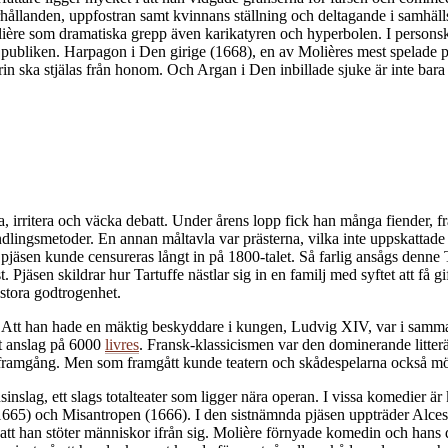
hållanden, uppfostran samt kvinnans ställning och deltagande i samhällsl
re som dramatiska grepp även karikatyren och hyperbolen. I personskil
la publiken. Harpagon i Den girige (1668), en av Molières mest spelade pjäs
krin ska stjälas från honom. Och Argan i Den inbillade sjuke är inte bara
, irritera och väcka debatt. Under årens lopp fick han många fiender, fr
dlingsmetoder. En annan måltavla var prästerna, vilka inte uppskattade ha
av pjäsen kunde censureras långt in på 1800-talet. Så farlig ansågs denne
 Pjäsen skildrar hur Tartuffe nästlar sig in en familj med syftet att få gi
 stora godtrogenhet.
Att han hade en mäktig beskyddare i kungen, Ludvig XIV, var i sammanh
gt anslag på 6000
livres
. Fransk-klassicismen var den dominerande litte
s framgång. Men som framgått kunde teatern och skådespelarna också möt
inslag, ett slags totalteater som ligger nära operan. I vissa komedier
(1665) och Misantropen (1666). I den sistnämnda pjäsen uppträder Alceste 
 att han stöter människor ifrån sig. Molière förnyade komedin och hans