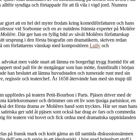
ltför syndiga och förtappade för att få vila i vigd jord. Numera
r gjort att en hel del myter frodats kring komediförfattaren och hans
professor vid Sorbonne och en av nutidens främsta experter på Molière
t
Molière
. Där ger han en fyllig bild av såväl Molières författarskap
itt ursprung i den första biografin om dramatikern, skriven redan
ckså om författarens vänskap med kompositören
Lully
och
li advokat men valde snart att lämna en borgerligt trygg framtid för att
n tappert stod pall för de motgångar som han mötte, framförallt i början
tade han beslutet att lämna huvudstaden och turnerade runt med sin
e, regissör och teaterchef. År 1658 återvände han med sin trupp till
m uppfördes på teatern Petit-Bourbon i Paris. Pjäsen driver med de
anta kärleksromaner och drömmer om ett liv som tjusiga parisiskor, en
ckså det första drama av Molières hand som trycktes. Här ser man hans
 Det satiriska ger udd åt pjäsen som också har drag av fars och commedia
rig för teatern vid hovet och fick ordna med dramatiska uppträdanden
pelas på fransk mark och knöt gärna an till samtida diskussionsämnen
 dell’arte och smög in ett ideologiskt, i hög grad brännbart stoff i