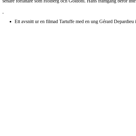
senare författare som Holberg och Goldoni. Hans framgång beror inte 
Ett avsnitt ur en filmad Tartuffe med en ung Gérard Depardieu i 