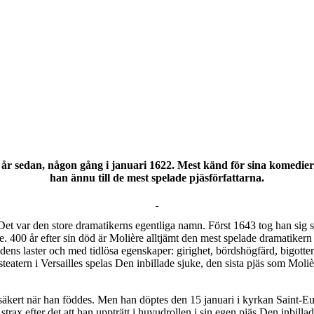
år sedan, någon gång i januari 1622. Mest känd för sina komedier s
han ännu till de mest spelade pjäsförfattarna.
 Det var den store dramatikerns egentliga namn. Först 1643 tog han sig
. 400 år efter sin död är Molière alltjämt den mest spelade dramatikern
idens laster och med tidlösa egenskaper: girighet, bördshögfärd, bigotte
atern i Versailles spelas Den inbillade sjuke, den sista pjäs som Moli
äkert när han föddes. Men han döptes den 15 januari i kyrkan Saint-Eusta
ax efter det att han uppträtt i huvudrollen i sin egen pjäs Den inbilla