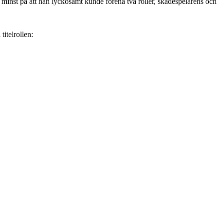
minst på att han lyckosamt kunde förena två roller, skådespelarens och
titelrollen: