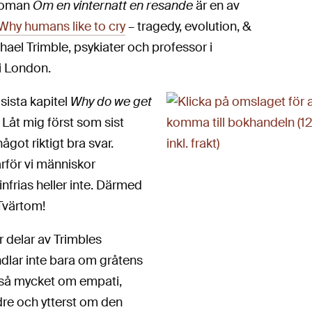
oman
Om en vinternatt en resande
är en av
Why humans like to cry
– tragedy, evolution, &
chael Trimble, psykiater och professor i
 i London.
 sista kapitel
Why do we get
Låt mig först som sist
ågot riktigt bra svar.
rför vi människor
nfrias heller inte. Därmed
 Tvärtom!
är delar av Trimbles
ndlar inte bara om gråtens
 så mycket om empati,
re och ytterst om den