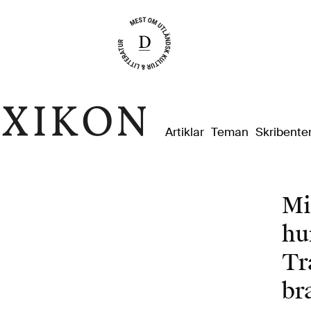
Dixikon
Artiklar
Teman
Skribente
Mi
hu
Tr
br