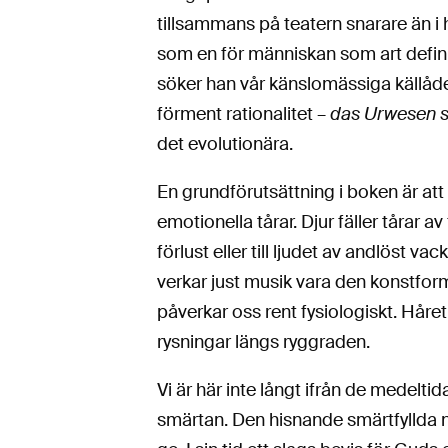
tillsammans på teatern snarare än i
som en för människan som art defin
söker han vår känslomässiga källåder
förment rationalitet –
das Urwesen s
det evolutionära.
En grundförutsättning i boken är at
emotionella tårar. Djur fäller tårar a
förlust eller till ljudet av andlöst v
verkar just musik vara den konstform
påverkar oss rent fysiologiskt. Håret
rysningar längs ryggraden.
Vi är här inte långt ifrån de medelti
smärtan. Den hisnande smärtfyllda 