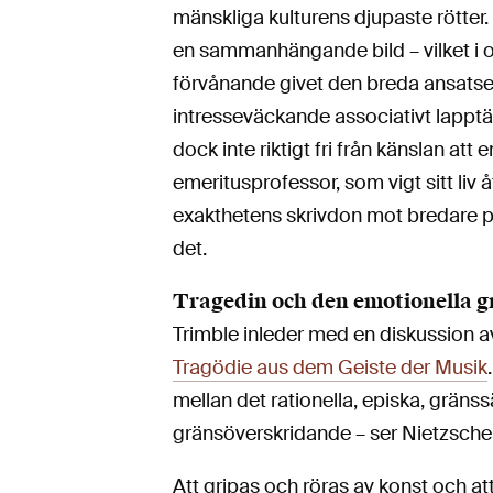
mänskliga kulturens djupaste rötter.
en sammanhängande bild – vilket i oc
förvånande givet den breda ansatsen
intresseväckande associativt lappt
dock inte riktigt fri från känslan att
emeritusprofessor, som vigt sitt liv 
exakthetens skrivdon mot bredare pe
det.
Tragedin och den emotionella g
Trimble inleder med en diskussion a
Tragödie aus dem Geiste der Musik
mellan det rationella, episka, gräns
gränsöverskridande – ser Nietzsche d
Att gripas och röras av konst och at