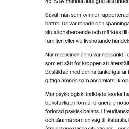
45 % av männen inte grät alls und
Såväl män som kvinnor rapporterade 
bättre. De var renade och spänninga
situationsberoende och märktes till 
familjen eller vid livshotande händels
När medicinen ännu var nedsänkt i 
som ett sätt för kroppen att återstä
Besläktad med denna tankefigur är idé
giftiga ämnen som ansamlats i krop
Mer psykologiskt inriktade teorier h
bokstavligen förmår dränera emotione
förlorad psykisk balans. I freudians
och tårarna som en väg till katarsis.
åtminstone i vissa situationer – gör 