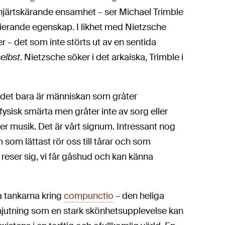
 hjärtskärande ensamhet – ser Michael Trimble
ierande egenskap. I likhet med Nietzsche
 – det som inte störts ut av en sentida
elbst
. Nietzsche söker i det arkaiska, Trimble i
t det bara är människan som gråter
v fysisk smärta men gråter inte av sorg eller
acker musik. Det är vårt signum. Intressant nog
 som lättast rör oss till tårar och som
 reser sig, vi får gåshud och kan känna
da tankarna kring
compunctio
– den heliga
njutning som en stark skönhetsupplevelse kan