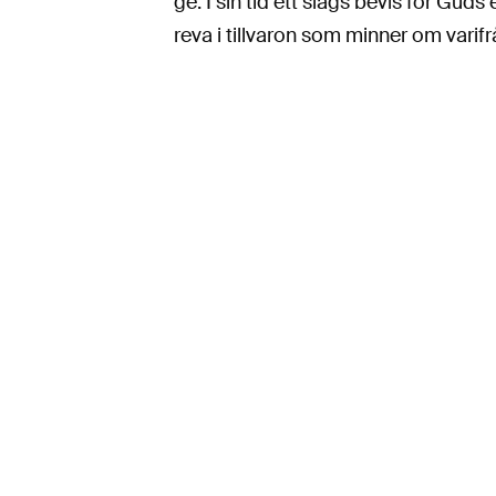
ge. I sin tid ett slags bevis för Guds 
reva i tillvaron som minner om varifr