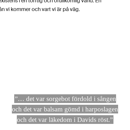
existens i en torftig och ofullkomlig värld. En
ån vi kommer och vart vi är på väg.
”… det var sorgebot fördold i sången
och det var balsam gömd i harposlagen
och det var läkedom i Davids röst.”