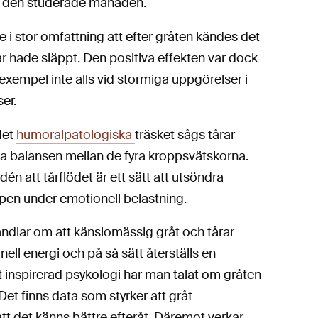
er den studerade månaden.
i stor omfattning att efter gråten kändes det
r hade släppt. Den positiva effekten var dock
exempel inte alls vid stormiga uppgörelser i
er.
det
humoralpatologiska
träsket sågs tårar
lla balansen mellan de fyra kroppsvätskorna.
n att tårflödet är ett sätt att utsöndra
pen under emotionell belastning.
andlar om att känslomässig gråt och tårar
ll energi och på så sätt återställs en
kt inspirerad psykologi har man talat om gråten
 Det finns data som styrker att gråt –
att det känns bättre efteråt. Däremot verkar