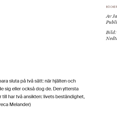
BÖCKE
Av Ja
Publi
Bild:
Nedt
bara sluta på två sätt: när hjälten och
 de sig eller också dog de. Den yttersta
till har två ansikten: livets beständighet,
iveca Melander)