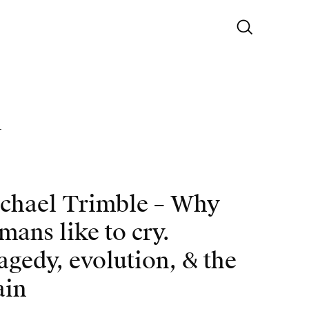
r
chael Trimble – Why
mans like to cry.
agedy, evolution, & the
ain