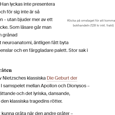
 Han lyckas inte presentera
h för sig inte är så
 – utan bjuder mer av ett
Klicka på omslaget för att komma 
bokhandeln (128 kr inkl. frakt)
äcke. Som läsare går man
 en grånad
åt neuroanatomi, äntligen fått byta
nslar och en färggladare palett. Stor sak i
råten
v Nietzsches klassiska
Die Geburt der
. I samspelet mellan Apollon och Dionysos –
sättande och det lyriska, dansande,
en klassiska tragedins rötter.
t kunna gråta när den andre gråter –