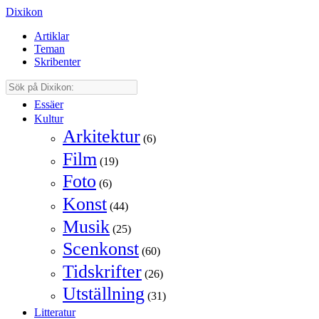
Dixikon
Artiklar
Teman
Skribenter
Essäer
Kultur
Arkitektur
(6)
Film
(19)
Foto
(6)
Konst
(44)
Musik
(25)
Scenkonst
(60)
Tidskrifter
(26)
Utställning
(31)
Litteratur