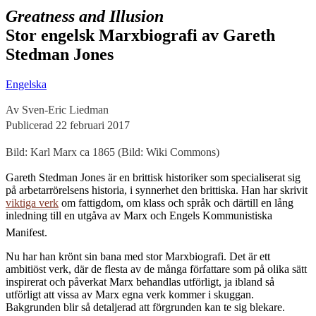
Greatness and Illusion
Stor engelsk Marxbiografi av Gareth
Stedman Jones
Engelska
Av Sven-Eric Liedman
Publicerad 22 februari 2017
Bild: Karl Marx ca 1865 (Bild: Wiki Commons)
G
areth Stedman Jones är en brittisk historiker som specialiserat sig
på arbetarrörelsens historia, i synnerhet den brittiska. Han har skrivit
viktiga verk
om fattigdom, om klass och språk och därtill en lång
inledning till en utgåva av Marx och Engels Kommunistiska
Manifest.
Nu har han krönt sin bana med stor Marxbiografi. Det är ett
ambitiöst verk, där de flesta av de många författare som på olika sätt
inspirerat och påverkat Marx behandlas utförligt, ja ibland så
utförligt att vissa av Marx egna verk kommer i skuggan.
Bakgrunden blir så detaljerad att förgrunden kan te sig blekare.