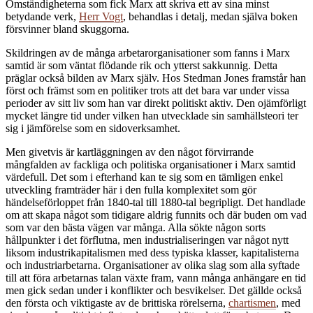
Omständigheterna som fick Marx att skriva ett av sina minst
betydande verk,
Herr Vogt
, behandlas i detalj, medan själva boken
försvinner bland skuggorna.
Skildringen av de många arbetarorganisationer som fanns i Marx
samtid är som väntat flödande rik och ytterst sakkunnig. Detta
präglar också bilden av Marx själv. Hos Stedman Jones framstår han
först och främst som en politiker trots att det bara var under vissa
perioder av sitt liv som han var direkt politiskt aktiv. Den ojämförligt
mycket längre tid under vilken han utvecklade sin samhällsteori ter
sig i jämförelse som en sidoverksamhet.
Men givetvis är kartläggningen av den något förvirrande
mångfalden av fackliga och politiska organisationer i Marx samtid
värdefull. Det som i efterhand kan te sig som en tämligen enkel
utveckling framträder här i den fulla komplexitet som gör
händelseförloppet från 1840-tal till 1880-tal begripligt. Det handlade
om att skapa något som tidigare aldrig funnits och där buden om vad
som var den bästa vägen var många. Alla sökte någon sorts
hållpunkter i det förflutna, men industrialiseringen var något nytt
liksom industrikapitalismen med dess typiska klasser, kapitalisterna
och industriarbetarna. Organisationer av olika slag som alla syftade
till att föra arbetarnas talan växte fram, vann många anhängare en tid
men gick sedan under i konflikter och besvikelser. Det gällde också
den första och viktigaste av de brittiska rörelserna,
chartismen
, med