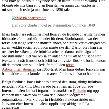
sina krav på politiskt inflytande och en bättre lott för arbetarna. Den
blomstrade inte bara en utan flera gånger innan den upplöstes i
missmod och osämja mot slutet av 1850-talet.
Den stora chartistmötet på Kennington Common 1848
M
arx hade nära relationer med flera av de ledande chartisterna men
förlorade efter hand förtroendet för dem. Storbritannien var det
första och länge ledande industrilandet, och Marx var övertygad om
att en verklig social revolution måste ske där. Därför blev han åter
och åter besviken på de brittiska arbetarledarnas oförmåga och
obeslutsamhet. Det var också en anledning till att han visade stor
tveksamhet när franska och brittiska aktivister försökte locka honom
till de möten som skulle leda fram till den
första
Arbetarinternationalen
på 1860-talet. Men hans dubier försvann när
han märkte att det kunde bli en arena för hans tankar och teorier.
Enligt Stedman Jones inleddes därmed den stora, riktigt fruktbara
perioden i Marx liv. Den varade bara i fem år. 1869 började
Internationalen knaka i fogarna när anarkisten
Bakunin
tog upp
kampen med Marx om att vara den ledande idégivaren i
organisationen. Marx drogs in i fruktlösa fraktionsstrider och
återvann efter Internationalens upplösning aldrig sin fulla
skaparkraft.