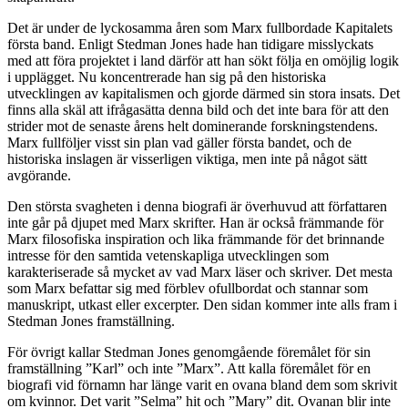
Det är under de lyckosamma åren som Marx fullbordade Kapitalets
första band. Enligt Stedman Jones hade han tidigare misslyckats
med att föra projektet i land därför att han sökt följa en omöjlig logik
i upplägget. Nu koncentrerade han sig på den historiska
utvecklingen av kapitalismen och gjorde därmed sin stora insats. Det
finns alla skäl att ifrågasätta denna bild och det inte bara för att den
strider mot de senaste årens helt dominerande forskningstendens.
Marx fullföljer visst sin plan vad gäller första bandet, och de
historiska inslagen är visserligen viktiga, men inte på något sätt
avgörande.
Den största svagheten i denna biografi är överhuvud att författaren
inte går på djupet med Marx skrifter. Han är också främmande för
Marx filosofiska inspiration och lika främmande för det brinnande
intresse för den samtida vetenskapliga utvecklingen som
karakteriserade så mycket av vad Marx läser och skriver. Det mesta
som Marx befattar sig med förblev ofullbordat och stannar som
manuskript, utkast eller excerpter. Den sidan kommer inte alls fram i
Stedman Jones framställning.
För övrigt kallar Stedman Jones genomgående föremålet för sin
framställning ”Karl” och inte ”Marx”. Att kalla föremålet för en
biografi vid förnamn har länge varit en ovana bland dem som skrivit
om kvinnor. Det varit ”Selma” hit och ”Mary” dit. Ovanan blir inte