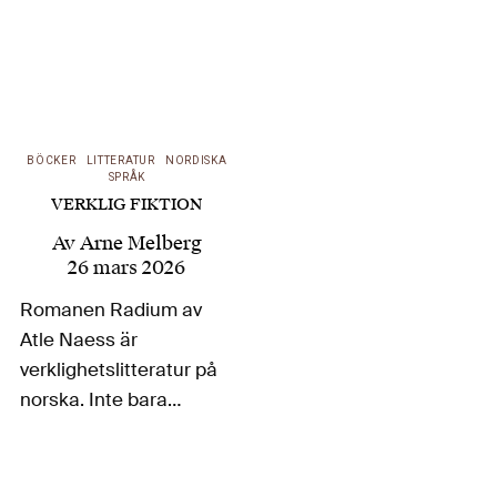
BÖCKER
LITTERATUR
NORDISKA
SPRÅK
VERKLIG FIKTION
Av
Arne Melberg
26 mars 2026
Romanen Radium av
Atle Naess är
verklighetslitteratur på
norska. Inte bara
huvudpersonen Ellen
Gleditsch var en
verklig person – hon