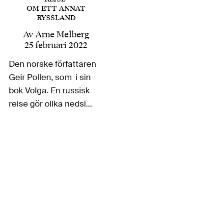
OM ETT ANNAT
RYSSLAND
Av
Arne Melberg
25 februari 2022
Den norske författaren
Geir Pollen, som i sin
bok Volga. En russisk
reise gör olika nedslag
i rysk historia och
kultur utmed den 353
mil långa floden,
påminner om att den
slaviska traditionen
rymmer så mycket
mer än den i…