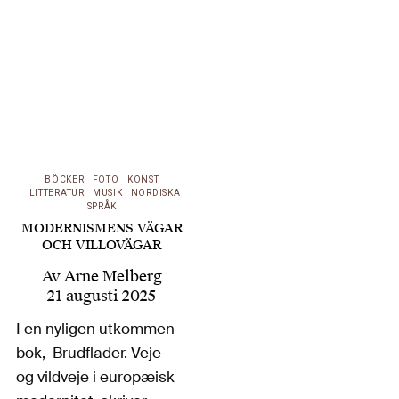
var kemist inriktad på
radioaktivitet och
Norges andra
kvinnliga professor –
utan också Marie
Curie och Cora Sandel
finns med,…
BÖCKER
FOTO
KONST
LITTERATUR
MUSIK
NORDISKA
SPRÅK
MODERNISMENS VÄGAR
OCH VILLOVÄGAR
Av
Arne Melberg
21 augusti 2025
I en nyligen utkommen
bok, Brudflader. Veje
og vildveje i europæisk