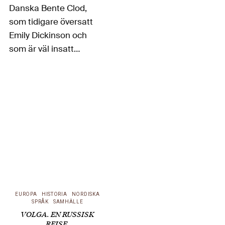
Danska Bente Clod,
som tidigare översatt
Emily Dickinson och
som är väl insatt
också i det biografiska
materialet, kom härom
året ut med en stor
roman där hon ger en
stark bild av den
egensinniga poeten.
Arne Melberg skriver
här…
EUROPA
HISTORIA
NORDISKA
SPRÅK
SAMHÄLLE
VOLGA. EN RUSSISK
REISE