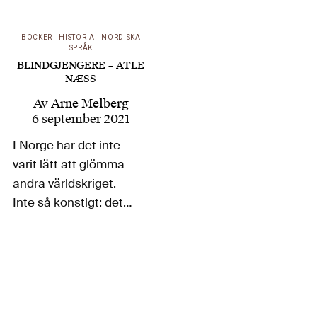
BÖCKER
HISTORIA
NORDISKA
SPRÅK
BLINDGJENGERE – ATLE
NÆSS
Av
Arne Melberg
6 september 2021
I Norge har det inte
varit lätt att glömma
andra världskriget.
Inte så konstigt: det
var ett våldsamt
övergepp och ingrepp
i landets historia, som
inte bara skapade
motsättningar mellan