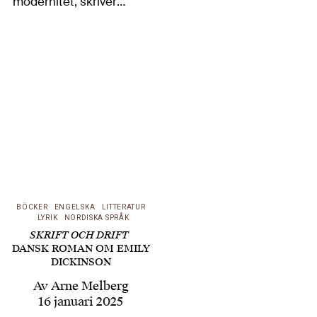
modernitet, skriver
danske Peer E.
Sørensen
modernismens/modernitetens
historia som en serie
motsättningar, titelns
brottytor, och rör sig
osökt med
exemplariska bilder
mellan alla konstarter
– arkitektur, konst,
BÖCKER
ENGELSKA
LITTERATUR
film, filosofi,…
LYRIK
NORDISKA SPRÅK
SKRIFT OCH DRIFT
DANSK ROMAN OM EMILY
DICKINSON
Av
Arne Melberg
16 januari 2025