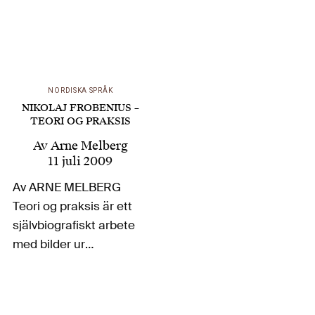
tyskar och norrmän
utan också mellan
norrmän. I de
tribunaler…
NORDISKA SPRÅK
NIKOLAJ FROBENIUS –
TEORI OG PRAKSIS
Av
Arne Melberg
11 juli 2009
Av ARNE MELBERG
Teori og praksis är ett
självbiografiskt arbete
med bilder ur
familjealbumet. Men
det är också en
roman. I inledningen