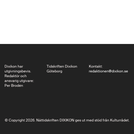
använder Frobenius
några långa noter till
att diskutera
”självbiografins”
förhållande till
”romanen”. Därefter
följer en ”prolog”, där
berättaren…
Dixikon har
Tidskriften Dixikon
Kontakt:
utgivningsbevis.
Göteborg
redaktionen@dixikon.se
Redaktör och
ansvarig utgivare:
Per Brodén
© Copyright 2026. Nättidskriften DIXIKON ges ut med stöd från Kulturrådet.