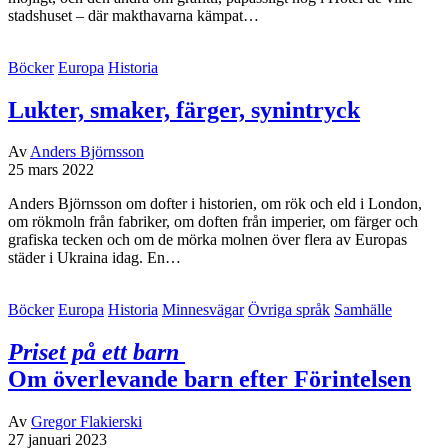
stadshuset – där makthavarna kämpat…
Böcker
Europa
Historia
Lukter, smaker, färger, synintryck
Av
Anders Björnsson
25 mars 2022
Anders Björnsson om dofter i historien, om rök och eld i London,
om rökmoln från fabriker, om doften från imperier, om färger och
grafiska tecken och om de mörka molnen över flera av Europas
städer i Ukraina idag. En…
Böcker
Europa
Historia
Minnesvägar
Övriga språk
Samhälle
Priset på ett barn
Om överlevande barn efter Förintelsen
Av
Gregor Flakierski
27 januari 2023