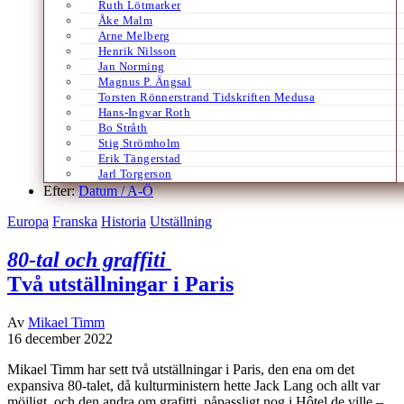
Ruth Lötmarker
Åke Malm
Arne Melberg
Henrik Nilsson
Jan Norming
Magnus P. Ängsal
Torsten Rönnerstrand Tidskriften Medusa
Hans-Ingvar Roth
Bo Stråth
Stig Strömholm
Erik Tängerstad
Jarl Torgerson
Efter:
Datum /
A-Ö
Europa
Franska
Historia
Utställning
80-tal och graffiti
Två utställningar i Paris
Av
Mikael Timm
16 december 2022
Mikael Timm har sett två utställningar i Paris, den ena om det
expansiva 80-talet, då kulturministern hette Jack Lang och allt var
möjligt, och den andra om grafitti, påpassligt nog i Hôtel de ville –