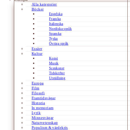
Alla kategorier
Böcker
Engelska
Franska
Italienska
Nordiska språk
Spanska
Tyska
Övriga språk
Essäer
Kultur
Konst
Musik
Scenkonst
Tidskrifter
Utställning
Europa
Film
Filosofi
Framtidsvägar
Historia
In memoriam
Lyrik
Minnesvägar
Naturvetenskap
Populism & värdekris