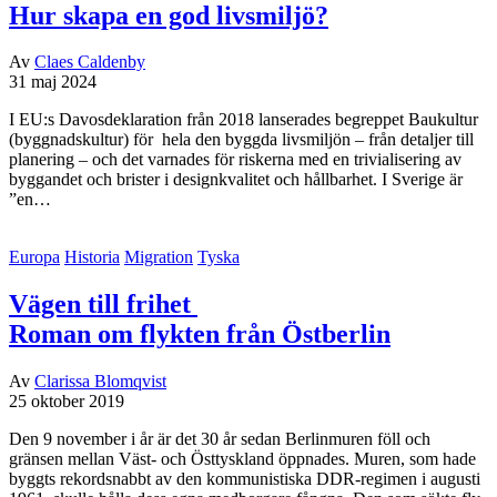
Hur skapa en god livsmiljö?
Av
Claes Caldenby
31 maj 2024
I EU:s Davosdeklaration från 2018 lanserades begreppet Baukultur
(byggnadskultur) för hela den byggda livsmiljön – från detaljer till
planering – och det varnades för riskerna med en trivialisering av
byggandet och brister i designkvalitet och hållbarhet. I Sverige är
”en…
Europa
Historia
Migration
Tyska
Vägen till frihet
Roman om flykten från Östberlin
Av
Clarissa Blomqvist
25 oktober 2019
Den 9 november i år är det 30 år sedan Berlinmuren föll och
gränsen mellan Väst- och Östtyskland öppnades. Muren, som hade
byggts rekordsnabbt av den kommunistiska DDR-regimen i augusti