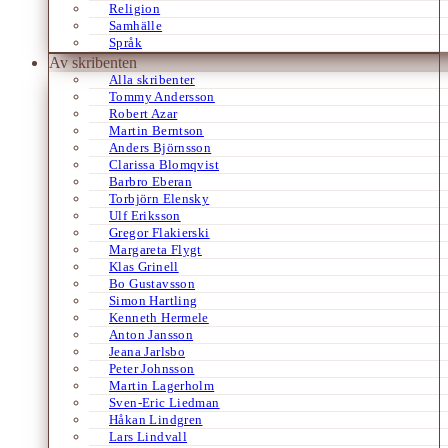
Religion
Samhälle
Språk
Av skribenten
Alla skribenter
Tommy Andersson
Robert Azar
Martin Berntson
Anders Björnsson
Clarissa Blomqvist
Barbro Eberan
Torbjörn Elensky
Ulf Eriksson
Gregor Flakierski
Margareta Flygt
Klas Grinell
Bo Gustavsson
Simon Hartling
Kenneth Hermele
Anton Jansson
Jeana Jarlsbo
Peter Johnsson
Martin Lagerholm
Sven-Eric Liedman
Håkan Lindgren
Lars Lindvall