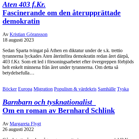
Aten 403 f.Kr.
Fascinerande om den återupprättade
demokratin
Av
Kristian Göransson
18 augusti 2023
Sedan Sparta tvingat på Athen en diktatur under de s.k. trettio
tyrannerna lyckades Aten återinföra demokratin redan året därpå,
403 f.Kr. Som ett led i försoningsarbetet efter övergreppen förbjöds
helt enkelt minnena från året under tyrannerna. Om detta så
betydelsefulla…
Böcker
Europa
Migration
Populism & värdekris
Samhälle
Tyska
Barnbarn och tysknationalist
Om en roman av Bernhard Schlink
Av
Margareta Flygt
26 augusti 2022