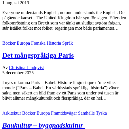
1 augusti 2019
Everyone understands English; no one understands the English. Det
pågående kaoset i The United Kingdom bär syn för sägen. Efter den
folkomröstning om Brexit som var tänkt att slutligt avgöra frågan,
står istället folket mot folket, regeringen mot både parlamentet…
Böcker
Europa
Franska
Historia
Språk
Det mångspråkiga Paris
Av
Christina Lindqvist
5 december 2025
I nyss utkomna Paris – Babel. Histoire linguistique d’une ville-
monde (”Paris – Babel. En världsstads språkliga historia”) växer
sakta men säkert en bild fram av ett Paris som under två tusen år
blivit alltmer mångkulturellt och flerspråkigt, där en hel…
Arkitektur
Böcker
Europa
Framtidsvägar
Samhälle
Tyska
Baukultur – byggnadskultur