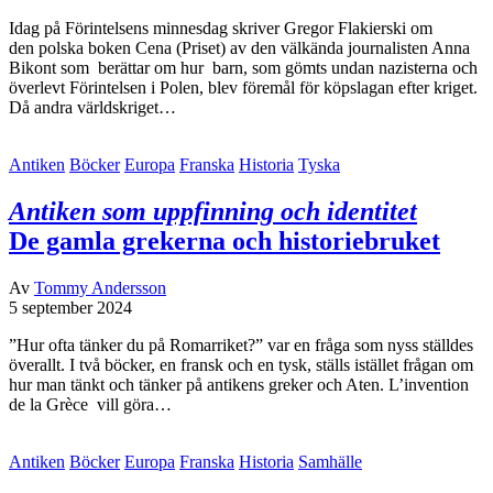
Idag på Förintelsens minnesdag skriver Gregor Flakierski om
den polska boken Cena (Priset) av den välkända journalisten Anna
Bikont som berättar om hur barn, som gömts undan nazisterna och
överlevt Förintelsen i Polen, blev föremål för köpslagan efter kriget.
Då andra världskriget…
Antiken
Böcker
Europa
Franska
Historia
Tyska
Antiken som uppfinning och identitet
De gamla grekerna och historiebruket
Av
Tommy Andersson
5 september 2024
”Hur ofta tänker du på Romarriket?” var en fråga som nyss ställdes
överallt. I två böcker, en fransk och en tysk, ställs istället frågan om
hur man tänkt och tänker på antikens greker och Aten. L’invention
de la Grèce vill göra…
Antiken
Böcker
Europa
Franska
Historia
Samhälle