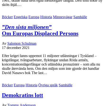
1961, skulle hålla dess egna medborgare fångna. Den som sökte fly
sköts ihjäl.…
Böcker
Engelska
Europa
Historia
Minnesvägar
Samhälle
”Den sista miljonen”
Om Europas Displaced Persons
Av
Salomon Schulman
17 december 2021
Efter kriget fanns uppemot 11 miljoner utlänningar i Tyskland –
krigsfångar, tvångsarbetare, flyktingar undan Röda armén,
koncentrationslägerfångar och utländska pronazister – som alla nu
skulle återvända hem. Om den miljon som inte gjorde det handlar
David Nasaws bok The last…
Böcker
Europa
Historia
Övriga språk
Samhälle
Demokratins lott
Av
Tommy Andersson