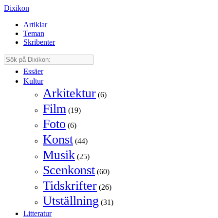
Dixikon
Artiklar
Teman
Skribenter
Essäer
Kultur
Arkitektur
(6)
Film
(19)
Foto
(6)
Konst
(44)
Musik
(25)
Scenkonst
(60)
Tidskrifter
(26)
Utställning
(31)
Litteratur