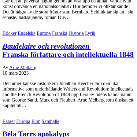
Går det att påverka någon genom att visa upp en annan värld? Kan
konst omvända en nationalsocialist? Hur bemöter vi oliktänkande?
Det är några av de stora frågor som Bernhard Schlink tar sig an i sin
senaste, bästsäljande, roman Die…
Böcker
Engelska
Europa
Franska
Historia
Lyrik
Baudelaire och revolutionen
Franska författare och intellektuella 1848
Av
Arne Melberg
10 mars 2023
Den amerikanske historikern Jonathan Beecher tar i den lika
informativa som underhållande Writers and Revolution: Intellectuals
and the French Revolution of 1848 upp flera av tidens kända namn
som George Sand, Marx och Flaubert. Arne Melberg som önskat ett
kapitel till…
Essäer
Europa
Film
Samhälle
Béla Tarrs apokalyps