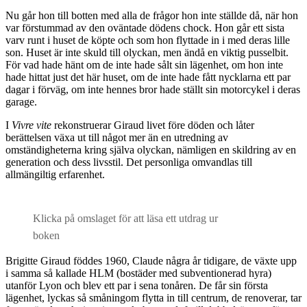
Nu går hon till botten med alla de frågor hon inte ställde då, när hon
var förstummad av den oväntade dödens chock. Hon går ett sista
varv runt i huset de köpte och som hon flyttade in i med deras lille
son. Huset är inte skuld till olyckan, men ändå en viktig pusselbit.
För vad hade hänt om de inte hade sålt sin lägenhet, om hon inte
hade hittat just det här huset, om de inte hade fått nycklarna ett par
dagar i förväg, om inte hennes bror hade ställt sin motorcykel i deras
garage.
I
Vivre vite
rekonstruerar Giraud livet före döden och låter
berättelsen växa ut till något mer än en utredning av
omständigheterna kring själva olyckan, nämligen en skildring av en
generation och dess livsstil. Det personliga omvandlas till
allmängiltig erfarenhet.
Klicka på omslaget för att läsa ett utdrag ur
boken
Brigitte Giraud föddes 1960, Claude några år tidigare, de växte upp
i samma så kallade HLM (bostäder med subventionerad hyra)
utanför Lyon och blev ett par i sena tonåren. De får sin första
lägenhet, lyckas så småningom flytta in till centrum, de renoverar, tar