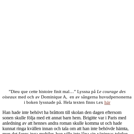
”Dieu que cette histoire finit mal…” Lyssna på
Le courage des
oiseaux
med och av Dominique A, en av sångerna huvudpersonerna
i boken lyssnade på. Hela texten finns t.ex
här
Han hade inte behövt ha bråttom till skolan den dagen eftersom
sonen skulle följa med ett annat barn hem. Brigitte var i Paris med
anledning av att hennes andra roman skulle komma ut och hade
kunnat ringa kvällen innan och tala om att han inte behövde hämta,
men det fanns inga mobiler, hon ville inte låna sin väninnas telefon,