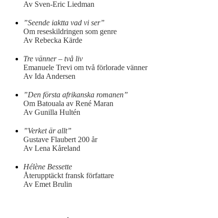
Av Sven-Eric Liedman
”Seende iaktta vad vi ser”
Om reseskildringen som genre
Av Rebecka Kärde
Tre vänner – två liv
Emanuele Trevi om två förlorade vänner
Av Ida Andersen
”Den första afrikanska romanen”
Om Batouala av René Maran
Av Gunilla Hultén
”Verket är allt”
Gustave Flaubert 200 år
Av Lena Kåreland
Hélène Bessette
Återupptäckt fransk författare
Av Emet Brulin