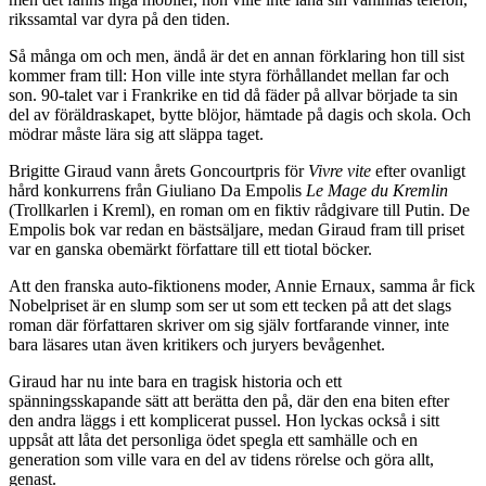
rikssamtal var dyra på den tiden.
Så många om och men, ändå är det en annan förklaring hon till sist
kommer fram till: Hon ville inte styra förhållandet mellan far och
son. 90-talet var i Frankrike en tid då fäder på allvar började ta sin
del av föräldraskapet, bytte blöjor, hämtade på dagis och skola. Och
mödrar måste lära sig att släppa taget.
Brigitte Giraud vann årets Goncourtpris för
Vivre vite
efter ovanligt
hård konkurrens från Giuliano Da Empolis
Le Mage du Kremlin
(Trollkarlen i Kreml), en roman om en fiktiv rådgivare till Putin. De
Empolis bok var redan en bästsäljare, medan Giraud fram till priset
var en ganska obemärkt författare till ett tiotal böcker.
Att den franska auto-fiktionens moder, Annie Ernaux, samma år fick
Nobelpriset är en slump som ser ut som ett tecken på att det slags
roman där författaren skriver om sig själv fortfarande vinner, inte
bara läsares utan även kritikers och juryers bevågenhet.
Giraud har nu inte bara en tragisk historia och ett
spänningsskapande sätt att berätta den på, där den ena biten efter
den andra läggs i ett komplicerat pussel. Hon lyckas också i sitt
uppsåt att låta det personliga ödet spegla ett samhälle och en
generation som ville vara en del av tidens rörelse och göra allt,
genast.