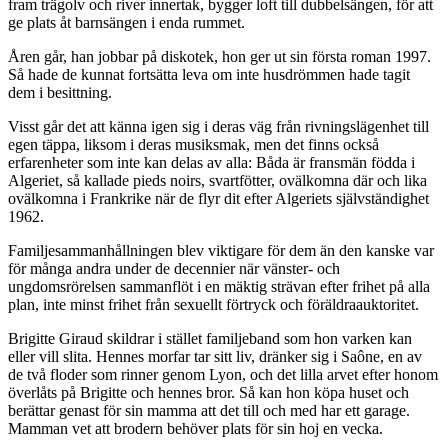
fram trägolv och river innertak, bygger loft till dubbelsängen, för att
ge plats åt barnsängen i enda rummet.
Åren går, han jobbar på diskotek, hon ger ut sin första roman 1997.
Så hade de kunnat fortsätta leva om inte husdrömmen hade tagit
dem i besittning.
Visst går det att känna igen sig i deras väg från rivningslägenhet till
egen täppa, liksom i deras musiksmak, men det finns också
erfarenheter som inte kan delas av alla: Båda är fransmän födda i
Algeriet, så kallade pieds noirs, svartfötter, ovälkomna där och lika
ovälkomna i Frankrike när de flyr dit efter Algeriets självständighet
1962.
Familjesammanhållningen blev viktigare för dem än den kanske var
för många andra under de decennier när vänster- och
ungdomsrörelsen sammanflöt i en mäktig strävan efter frihet på alla
plan, inte minst frihet från sexuellt förtryck och föräldraauktoritet.
Brigitte Giraud skildrar i stället familjeband som hon varken kan
eller vill slita. Hennes morfar tar sitt liv, dränker sig i Saône, en av
de två floder som rinner genom Lyon, och det lilla arvet efter honom
överlåts på Brigitte och hennes bror. Så kan hon köpa huset och
berättar genast för sin mamma att det till och med har ett garage.
Mamman vet att brodern behöver plats för sin hoj en vecka.