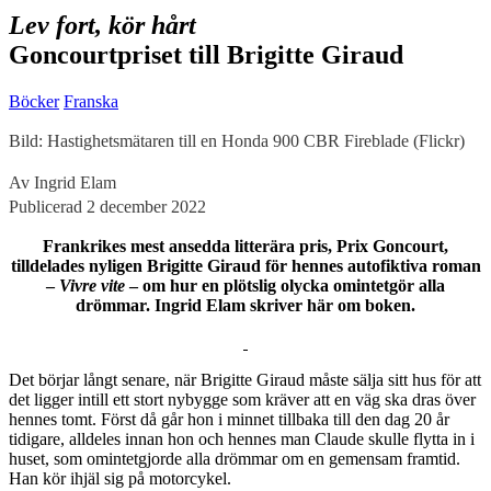
Lev fort, kör hårt
Goncourtpriset till Brigitte Giraud
Böcker
Franska
Bild: Hastighetsmätaren till en Honda 900 CBR Fireblade (Flickr)
Av Ingrid Elam
Publicerad 2 december 2022
Frankrikes mest ansedda litterära pris, Prix Goncourt,
tilldelades nyligen Brigitte Giraud för hennes autofiktiva roman
–
Vivre vite
– om hur en plötslig olycka omintetgör alla
drömmar. Ingrid Elam skriver här om boken.
D
et börjar långt senare, när Brigitte Giraud måste sälja sitt hus för att
det ligger intill ett stort nybygge som kräver att en väg ska dras över
hennes tomt. Först då går hon i minnet tillbaka till den dag 20 år
tidigare, alldeles innan hon och hennes man Claude skulle flytta in i
huset, som omintetgjorde alla drömmar om en gemensam framtid.
Han kör ihjäl sig på motorcykel.