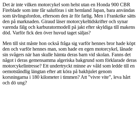
Det är inte vilken motorcykel som helst utan en Honda 900 CBR
Fireblade som inte får saluföras i sitt hemland Japan, bara användas
som tävlingsfordon, eftersom den är för farlig. Men i Frankrike sätts
den på marknaden. Giraud läser motorcykeltidskrifter och synar
varenda fälg och karburatormodell på jakt efter skyldiga till makens
död. Varför fick den över huvud taget säljas?
Men till sist måste hon också fråga sig varför hennes bror hade köpt
den och varför hennes man, som hade en egen motorcykel, lånade
sin svågers när han skulle hämta deras barn vid skolan. Fanns det
något i deras gemensamma algeriska bakgrund som förklarade deras
motorcykelintresse? Ett undertryckt minne av våld som ledde till en
oemotståndlig längtan efter att köra på bakhjulet genom
korsningarna i 180 kilometer i timmen? Att ”vivre vite”, leva hårt
och dö ung?