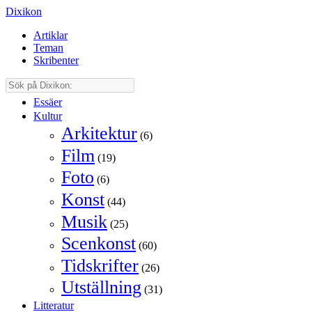
Dixikon
Artiklar
Teman
Skribenter
Essäer
Kultur
Arkitektur
(6)
Film
(19)
Foto
(6)
Konst
(44)
Musik
(25)
Scenkonst
(60)
Tidskrifter
(26)
Utställning
(31)
Litteratur