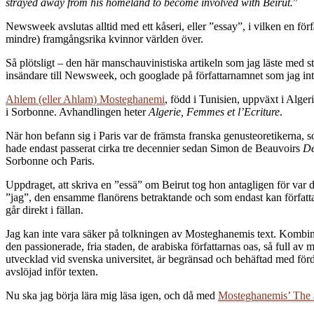
strayed away from his homeland to become involved with Beirut.
”
Newsweek avslutas alltid med ett kåseri, eller ”essay”, i vilken en för
mindre) framgångsrika kvinnor världen över.
Så plötsligt – den här manschauvinistiska artikeln som jag läste med 
insändare till Newsweek, och googlade på författarnamnet som jag inte
Ahlem (eller Ahlam) Mosteghanemi
, född i Tunisien, uppväxt i Algeri
i Sorbonne. Avhandlingen heter
Algerie, Femmes et l’Ecriture
.
När hon befann sig i Paris var de främsta franska genusteoretikerna, 
hade endast passerat cirka tre decennier sedan Simon de Beauvoirs
De
Sorbonne och Paris.
Uppdraget, att skriva en ”essä” om Beirut tog hon antagligen för var det
”jag”, den ensamme flanörens betraktande och som endast kan författas 
går direkt i fällan.
Jag kan inte vara säker på tolkningen av Mosteghanemis text. Kombina
den passionerade, fria staden, de arabiska författarnas oas, så full av 
utvecklad vid svenska universitet, är begränsad och behäftad med för
avslöjad inför texten.
Nu ska jag börja lära mig läsa igen, och då med
Mosteghanemis’ The ar