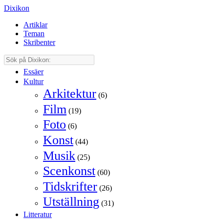
Dixikon
Artiklar
Teman
Skribenter
Essäer
Kultur
Arkitektur
(6)
Film
(19)
Foto
(6)
Konst
(44)
Musik
(25)
Scenkonst
(60)
Tidskrifter
(26)
Utställning
(31)
Litteratur