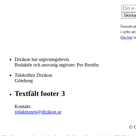
Skick
Genom att
i syfte a
(
läs här
om
Dixikon har utgivningsbevis.
Redaktör och ansvarig utgivare: Per Brodén
Tidskriften Dixikon
Göteborg
Textfält footer 3
Kontakt:
redaktionen@dixikon.se
© C