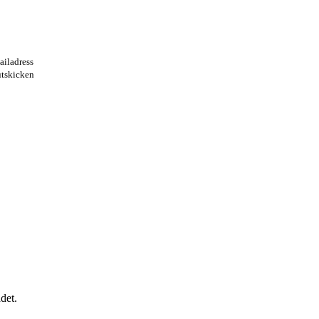
ailadress
utskicken
det.