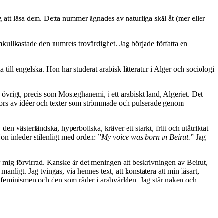
ng att läsa dem. Detta nummer ägnades av naturliga skäl åt (mer eller
mkullkastade den numrets trovärdighet. Jag började författa en
a till engelska. Hon har studerat arabisk litteratur i Alger och sociologi
vrigt, precis som Mosteghanemi, i ett arabiskt land, Algeriet. Det
ors av idéer och texter som strömmade och pulserade genom
en västerländska, hyperboliska, kräver ett starkt, fritt och utåtriktat
on inleder stilenligt med orden: ”
My voice was born in Beirut.
” Jag
 mig förvirrad. Kanske är det meningen att beskrivningen av Beirut,
anligt. Jag tvingas, via hennes text, att konstatera att min läsart,
 feminismen och den som råder i arabvärlden. Jag står naken och