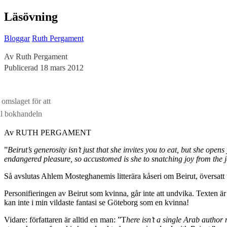
Läsövning
Bloggar
Ruth Pergament
Av Ruth Pergament
Publicerad 18 mars 2012
 omslaget för att
ll bokhandeln
Av RUTH PERGAMENT
”
Beirut’s generosity isn’t just that she invites you to eat, but she opens
endangered pleasure, so accustomed is she to snatching joy from the ja
Så avslutas Ahlem Mosteghanemis litterära kåseri om Beirut, översatt
Personifieringen av Beirut som kvinna, går inte att undvika. Texten 
kan inte i min vildaste fantasi se Göteborg som en kvinna!
Vidare: författaren är alltid en man: ”T
here isn’t a single Arab author 