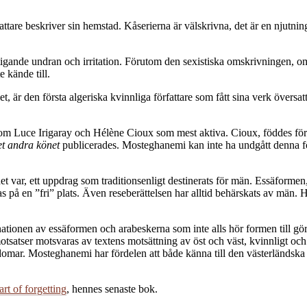
fattare beskriver sin hemstad. Kåserierna är välskrivna, det är en njutni
stigande undran och irritation. Förutom den sexistiska omskrivningen, o
 kände till.
et, är den första algeriska kvinnliga författare som fått sina verk översatt
som Luce Irigaray och Hélène Cioux som mest aktiva. Cioux, föddes för ö
t andra könet
publicerades. Mosteghanemi kan inte ha undgått denna f
 var, ett uppdrag som traditionsenligt destinerats för män. Essäformen, d
på en ”fri” plats. Även reseberättelsen har alltid behärskats av män. H
tionen av essäformen och arabeskerna som inte alls hör formen till gör
motsatser motsvaras av textens motsättning av öst och väst, kvinnligt och m
domar. Mosteghanemi har fördelen att både känna till den västerländska
t of forgetting
, hennes senaste bok.