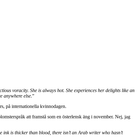
nfectious voracity. She is always hot. She experiences her delights like an
ve anywhere else.
”
s, på internationella kvinnodagen.
lomsterspråk att framstå som en österlensk äng i november. Nej, jag
 ink is thicker than blood, there isn’t an Arab writer who hasn’t