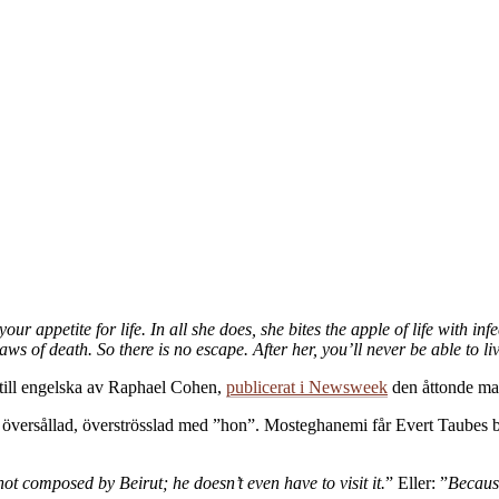
 your appetite for life. In all she does, she bites the apple of life with i
ws of death. So there is no escape. After her, you’ll never be able to li
 till engelska av Raphael Cohen,
publicerat i Newsweek
den åttonde mar
är översållad, överströsslad med ”hon”. Mosteghanemi får Evert Taubes b
not composed by Beirut; he doesn’t even have to visit it.
” Eller: ”
Because