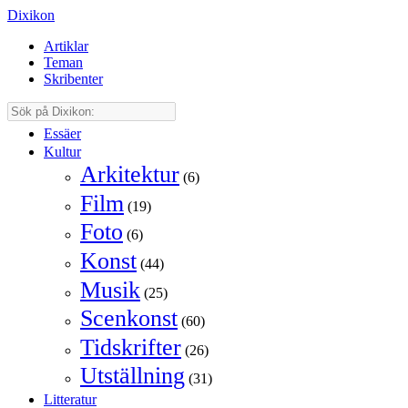
Dixikon
Artiklar
Teman
Skribenter
Essäer
Kultur
Arkitektur
(6)
Film
(19)
Foto
(6)
Konst
(44)
Musik
(25)
Scenkonst
(60)
Tidskrifter
(26)
Utställning
(31)
Litteratur