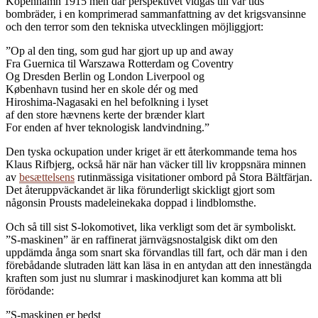
Köpenhamn 1915 men där perspektivet vidgas till vår tids
bombräder, i en komprimerad sammanfattning av det krigsvansinne
och den terror som den tekniska utvecklingen möjliggjort:
”Op al den ting, som gud har gjort up up and away
Fra Guernica til Warszawa Rotterdam og Coventry
Og Dresden Berlin og London Liverpool og
København tusind her en skole dér og med
Hiroshima-Nagasaki en hel befolkning i lyset
af den store hævnens kerte der brænder klart
For enden af hver teknologisk landvindning.”
Den tyska ockupation under kriget är ett återkommande tema hos
Klaus Rifbjerg, också här när han väcker till liv kroppsnära minnen
av
besættelsens
rutinmässiga visitationer ombord på Stora Bältfärjan.
Det återuppväckandet är lika förunderligt skickligt gjort som
någonsin Prousts madeleinekaka doppad i lindblomsthe.
Och så till sist S-lokomotivet, lika verkligt som det är symboliskt.
”S-maskinen” är en raffinerat järnvägsnostalgisk dikt om den
uppdämda ånga som snart ska förvandlas till fart, och där man i den
förebådande slutraden lätt kan läsa in en antydan att den innestängda
kraften som just nu slumrar i maskinodjuret kan komma att bli
förödande:
”S-maskinen er bedst