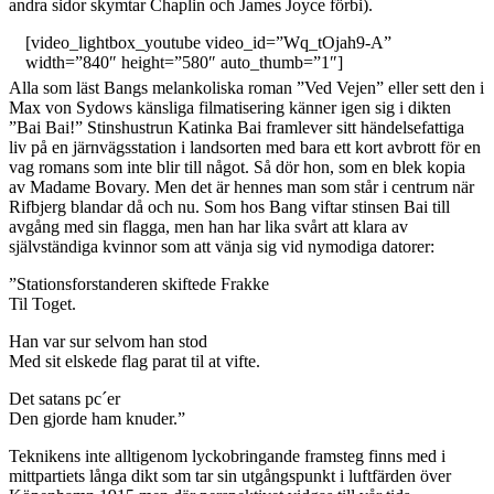
andra sidor skymtar Chaplin och James Joyce förbi).
[video_lightbox_youtube video_id=”Wq_tOjah9-A”
width=”840″ height=”580″ auto_thumb=”1″]
Alla som läst Bangs melankoliska roman ”Ved Vejen” eller sett den i
Max von Sydows känsliga filmatisering känner igen sig i dikten
”Bai Bai!” Stinshustrun Katinka Bai framlever sitt händelsefattiga
liv på en järnvägsstation i landsorten med bara ett kort avbrott för en
vag romans som inte blir till något. Så dör hon, som en blek kopia
av Madame Bovary. Men det är hennes man som står i centrum när
Rifbjerg blandar då och nu. Som hos Bang viftar stinsen Bai till
avgång med sin flagga, men han har lika svårt att klara av
självständiga kvinnor som att vänja sig vid nymodiga datorer:
”Stationsforstanderen skiftede Frakke
Til Toget.
Han var sur selvom han stod
Med sit elskede flag parat til at vifte.
Det satans pc´er
Den gjorde ham knuder.”
Teknikens inte alltigenom lyckobringande framsteg finns med i
mittpartiets långa dikt som tar sin utgångspunkt i luftfärden över