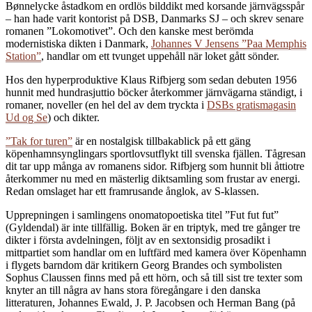
Bønnelycke åstadkom en ordlös bilddikt med korsande järnvägsspår
– han hade varit kontorist på DSB, Danmarks SJ – och skrev senare
romanen ”Lokomotivet”. Och den kanske mest berömda
modernistiska dikten i Danmark,
Johannes V Jensens ”Paa Memphis
Station”
, handlar om ett tvunget uppehåll när loket gått sönder.
Hos den hyperproduktive Klaus Rifbjerg som sedan debuten 1956
hunnit med hundrasjuttio böcker återkommer järnvägarna ständigt, i
romaner, noveller (en hel del av dem tryckta i
DSBs gratismagasin
Ud og Se
) och dikter.
”Tak for turen”
är en nostalgisk tillbakablick på ett gäng
köpenhamnsynglingars sportlovsutflykt till svenska fjällen. Tågresan
dit tar upp många av romanens sidor. Rifbjerg som hunnit bli åttiotre
återkommer nu med en mästerlig diktsamling som frustar av energi.
Redan omslaget har ett framrusande ånglok, av S-klassen.
Upprepningen i samlingens onomatopoetiska titel ”Fut fut fut”
(Gyldendal) är inte tillfällig. Boken är en triptyk, med tre gånger tre
dikter i första avdelningen, följt av en sextonsidig prosadikt i
mittpartiet som handlar om en luftfärd med kamera över Köpenhamn
i flygets barndom där kritikern Georg Brandes och symbolisten
Sophus Claussen finns med på ett hörn, och så till sist tre texter som
knyter an till några av hans stora föregångare i den danska
litteraturen, Johannes Ewald, J. P. Jacobsen och Herman Bang (på