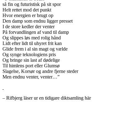
så fin og futuristisk på sit spor
Helt rettet mod det punkt
Hvor energien er brugt op
Den damp som endnu ligger presset
I de store kedler der venter
På forvandlingen af vand til damp
Og slippes løs med rolig hånd
Lidt efter lidt til uhyret frit kan
Glide frem i al sin magt og vælde
Og synge teknologiens pris
Og bringe sin last af dødelige
Til himlens port eller Glumsø
Slagelse, Korsør og andre fjerne steder
Men endnu venter, venter…”
– Rifbjerg läser ur en tidigare diktsamling här