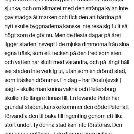
sjunka, och om klimatet med den stränga kylan inte
gav stadga åt marken och fick den att hårdna på
nytt skulle byggnaderna kanske inte resa sig fullt så
högt som de gör nu. Men de flesta dagar på året
ligger staden insvept i de mjuka dimmorna från sina
egna träsk, som ett tecken på den fred som sten
och vatten har slutit med varandra, och på långt håll
ser staden inte verklig ut, utan som en drömd stad,
som träsken drömmer. En dag – har Dostojevskij
sagt – skulle man kunna vakna och Petersburg
skulle inte längre finnas till. En levande Peter har
grundat staden, kanske kommer den döde Peter att
förvandla den tillbaka till ingenting genom ett lika
stort under. Ty denna stad kan inte förstöras. Den
kan bara upplösas – i de dimmor som svävar