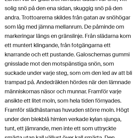
solig snö på den ena sidan, skuggig snö på den
andra. Trottoarerna skildes från gatan av snöhögar
som låg med jämna mellanrum. De påminde om
markeringar längs en gränslinje. Från slädarna kom
ett muntert klingande, från fotgängarna ett
knarrande och ett pustande. Galoschernas gummi
gnisslade mot den motspänstiga snön, som
suckade under varje steg, som om den led av att bli
trampad på. Andedräkten hördes när den lämnade
människornas näsor och munnar. Framför varje
ansikte ett litet moln, som hela tiden förnyades.
Framför slädhästarnas huvuden större moln. Högt
under den blekblå himlen verkade kylan sjunga,
tunt, ett jämrande, men inte ett som uttryckte
smärta utan kall vällust över kall smärta. Den