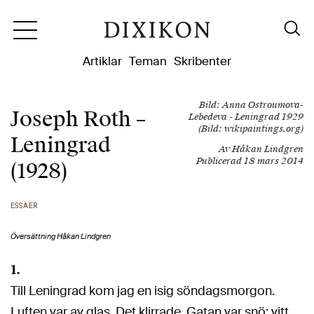
Dixikon
Artiklar
Teman
Skribenter
Bild: Anna Ostroumova-
Joseph Roth –
Lebedeva - Leningrad 1929
(Bild: wikipaintings.org)
Leningrad
Av Håkan Lindgren
Publicerad 18 mars 2014
(1928)
ESSÄER
Översättning Håkan Lindgren
1.
Till Leningrad kom jag en isig söndagsmorgon.
Luften var av glas. Det klirrade. Gatan var snö; vitt