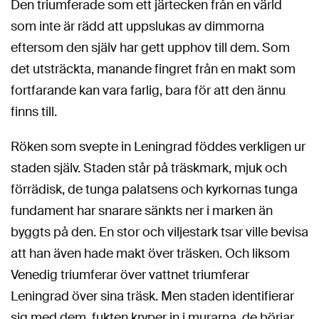
Den triumferade som ett järtecken från en värld
som inte är rädd att uppslukas av dimmorna
eftersom den själv har gett upphov till dem. Som
det utsträckta, manande fingret från en makt som
fortfarande kan vara farlig, bara för att den ännu
finns till.
Röken som svepte in Leningrad föddes verkligen ur
staden själv. Staden står på träskmark, mjuk och
förrädisk, de tunga palatsens och kyrkornas tunga
fundament har snarare sänkts ner i marken än
byggts på den. En stor och viljestark tsar ville bevisa
att han även hade makt över träsken. Och liksom
Venedig triumferar över vattnet triumferar
Leningrad över sina träsk. Men staden identifierar
sig med dem, fukten kryper in i murarna, de börjar