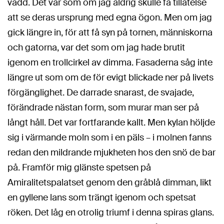
vadd. Det var som om jag aldrig skulle få tillåtelse
att se deras ursprung med egna ögon. Men om jag
gick längre in, för att få syn på tornen, människorna
och gatorna, var det som om jag hade brutit
igenom en trollcirkel av dimma. Fasaderna såg inte
längre ut som om de för evigt blickade ner på livets
förgänglighet. De darrade snarast, de svajade,
förändrade nästan form, som murar man ser på
långt håll. Det var fortfarande kallt. Men kylan höljde
sig i värmande moln som i en päls – i molnen fanns
redan den mildrande mjukheten hos den snö de bar
på. Framför mig glänste spetsen på
Amiralitetspalatset genom den gråblå dimman, likt
en gyllene lans som trängt igenom och spetsat
röken. Det låg en otrolig triumf i denna spiras glans.