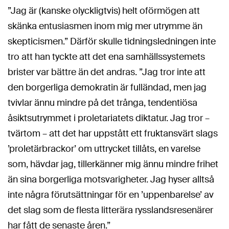
”Jag är (kanske olyckligtvis) helt oförmögen att
skänka entusiasmen inom mig mer utrymme än
skepticismen.” Därför skulle tidningsledningen inte
tro att han tyckte att det ena samhällssystemets
brister var bättre än det andras. ”Jag tror inte att
den borgerliga demokratin är fulländad, men jag
tvivlar ännu mindre på det trånga, tendentiösa
åsiktsutrymmet i proletariatets diktatur. Jag tror –
tvärtom – att det har uppstått ett fruktansvärt slags
’proletärbrackor’ om uttrycket tillåts, en varelse
som, hävdar jag, tillerkänner mig ännu mindre frihet
än sina borgerliga motsvarigheter. Jag hyser alltså
inte några förutsättningar för en ’uppenbarelse’ av
det slag som de flesta litterära rysslandsresenärer
har fått de senaste åren.”