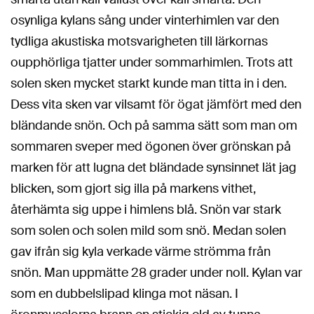
osynliga kylans sång under vinterhimlen var den
tydliga akustiska motsvarigheten till lärkornas
oupphörliga tjatter under sommarhimlen. Trots att
solen sken mycket starkt kunde man titta in i den.
Dess vita sken var vilsamt för ögat jämfört med den
bländande snön. Och på samma sätt som man om
sommaren sveper med ögonen över grönskan på
marken för att lugna det bländade synsinnet lät jag
blicken, som gjort sig illa på markens vithet,
återhämta sig uppe i himlens blå. Snön var stark
som solen och solen mild som snö. Medan solen
gav ifrån sig kyla verkade värme strömma från
snön. Man uppmätte 28 grader under noll. Kylan var
som en dubbelslipad klinga mot näsan. I