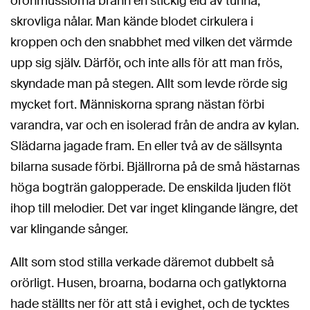
öronmusslorna brann en stickig eld av tunna,
skrovliga nålar. Man kände blodet cirkulera i
kroppen och den snabbhet med vilken det värmde
upp sig själv. Därför, och inte alls för att man frös,
skyndade man på stegen. Allt som levde rörde sig
mycket fort. Människorna sprang nästan förbi
varandra, var och en isolerad från de andra av kylan.
Slädarna jagade fram. En eller två av de sällsynta
bilarna susade förbi. Bjällrorna på de små hästarnas
höga bogträn galopperade. De enskilda ljuden flöt
ihop till melodier. Det var inget klingande längre, det
var klingande sånger.
Allt som stod stilla verkade däremot dubbelt så
orörligt. Husen, broarna, bodarna och gatlyktorna
hade ställts ner för att stå i evighet, och de tycktes