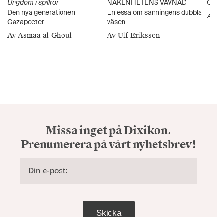
Ungdom i spillror
NAKENHETENS VÄVNAD
Om 
Den nya generationen
En essä om sanningens dubbla
Av
Gazapoeter
väsen
Av Asmaa al-Ghoul
Av Ulf Eriksson
Missa inget på Dixikon.
Prenumerera på vårt nyhetsbrev!
Skicka