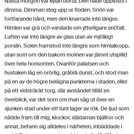
Nästa morgon var kylan borta. Den hade upplösts i
dimma. Dimman steg upp ur floden. Snön var
fortfarande hård, men den knarrade inte längre.
Himlen var grå och varslade om ytterligare snöfall.
Luften var inte längre av glas utan av mjölkigt
porslin. Solen framstod inte längre som himlakropp,
utan som om den bakom molnen var jämnt utspilld
över hela horisonten. Ovanför palatsen och
hustaken låg en orörlig, gråblå dunst, och stod man
på en av de högre belägna punkterna i staden, eller
på ett vidsträckt torg, där avståndet tillät en
överblick, var det som om man såg ut över en
sjunken stad under ett tunt lager av rök. De ljud som
nådde fram till mig, klockor, slädarnas bjällror och
annat, befann sig alldeles i närheten, inbäddade i