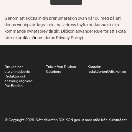
Genom att skicka in din prenumeration ovan går du med på att
denna webbplats lagrar din mailadress i syfte att kunna skicka
kommande nyhetsbrev till dig. Dixikon använder Rule för att sköta
utskicken (
läs här
om deras Privacy Policy).
Dixikon har
Tidskriften Dixikon
Kontakt:
utgivningsbevis.
Göteborg
redaktionen@dixikon.se
Redaktör och
ansvarig utgivare:
Per Brodén
© Copyright 2026. Nättidskriften DIXIKON ges ut med stöd från Kulturrådet.