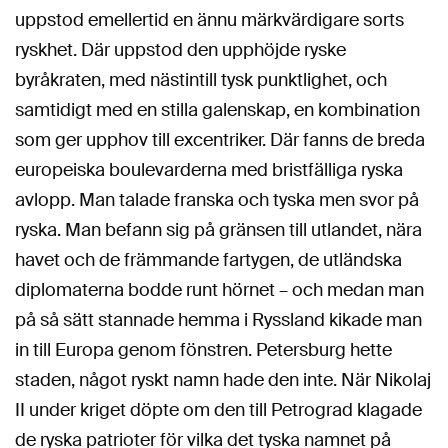
uppstod emellertid en ännu märkvärdigare sorts
ryskhet. Där uppstod den upphöjde ryske
byråkraten, med nästintill tysk punktlighet, och
samtidigt med en stilla galenskap, en kombination
som ger upphov till excentriker. Där fanns de breda
europeiska boulevarderna med bristfälliga ryska
avlopp. Man talade franska och tyska men svor på
ryska. Man befann sig på gränsen till utlandet, nära
havet och de främmande fartygen, de utländska
diplomaterna bodde runt hörnet – och medan man
på så sätt stannade hemma i Ryssland kikade man
in till Europa genom fönstren. Petersburg hette
staden, något ryskt namn hade den inte. När Nikolaj
II under kriget döpte om den till Petrograd klagade
de ryska patrioter för vilka det tyska namnet på