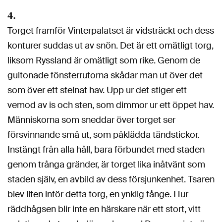
4.
Torget framför Vinterpalatset är vidsträckt och dess
konturer suddas ut av snön. Det är ett omätligt torg,
liksom Ryssland är omätligt som rike. Genom de
gultonade fönsterrutorna skådar man ut över det
som över ett stelnat hav. Upp ur det stiger ett
vemod av is och sten, som dimmor ur ett öppet hav.
Människorna som sneddar över torget ser
försvinnande små ut, som påklädda tändstickor.
Instängt från alla håll, bara förbundet med staden
genom trånga gränder, är torget lika inåtvänt som
staden själv, en avbild av dess försjunkenhet. Tsaren
blev liten inför detta torg, en ynklig fånge. Hur
räddhågsen blir inte en härskare när ett stort, vitt