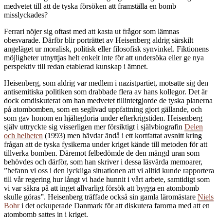
medvetet till att de tyska försöken att framställa en bomb
misslyckades?
Ferrari nöjer sig oftast med att kasta ut frågor som lämnas
obesvarade. Därför blir porträttet av Heisenberg aldrig särskilt
angeläget ur moralisk, politisk eller filosofisk synvinkel. Fiktionens
möjligheter utnyttjas helt enkelt inte för att undersöka eller ge nya
perspektiv till redan etablerad kunskap i ämnet.
Heisenberg, som aldrig var medlem i nazistpartiet, motsatte sig den
antisemitiska politiken som drabbade flera av hans kollegor. Det är
dock omdiskuterat om han medvetet tillintetgjorde de tyska planerna
på atombomben, som en seglivad uppfattning gjort gällande, och
som gav honom en hjältegloria under efterkrigstiden. Heisenberg
själv uttryckte sig visserligen mer försiktigt i självbiografin
Delen
och helheten
(1993) men hävdar ändå i ett kortfattat avsnitt kring
frågan att de tyska fysikerna under kriget kände till metoden för att
tillverka bomben. Däremot felbedömde de den mängd uran som
behövdes och därför, som han skriver i dessa läsvärda memoarer,
”befann vi oss i den lyckliga situationen att vi alltid kunde rapportera
till vår regering hur långt vi hade hunnit i vårt arbete, samtidigt som
vi var säkra på att inget allvarligt försök att bygga en atombomb
skulle göras”. Heisenberg träffade också sin gamla läromästare
Niels
Bohr
i det ockuperade Danmark för att diskutera farorna med att en
atombomb sattes in i kriget.