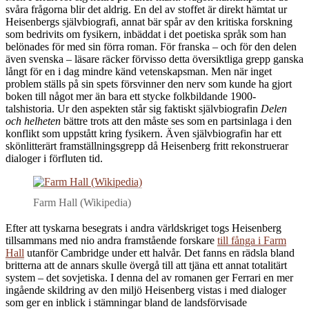
svåra frågorna blir det aldrig. En del av stoffet är direkt hämtat ur
Heisenbergs självbiografi, annat bär spår av den kritiska forskning
som bedrivits om fysikern, inbäddat i det poetiska språk som han
belönades för med sin förra roman. För franska – och för den delen
även svenska – läsare räcker förvisso detta översiktliga grepp ganska
långt för en i dag mindre känd vetenskapsman. Men när inget
problem ställs på sin spets försvinner den nerv som kunde ha gjort
boken till något mer än bara ett stycke folkbildande 1900-
talshistoria. Ur den aspekten står sig faktiskt självbiografin
Delen
och helheten
bättre trots att den måste ses som en partsinlaga i den
konflikt som uppstått kring fysikern. Även självbiografin har ett
skönlitterärt framställningsgrepp då Heisenberg fritt rekonstruerar
dialoger i förfluten tid.
Farm Hall (Wikipedia)
Efter att tyskarna besegrats i andra världskriget togs Heisenberg
tillsammans med nio andra framstående forskare
till fånga i Farm
Hall
utanför Cambridge under ett halvår. Det fanns en rädsla bland
britterna att de annars skulle övergå till att tjäna ett annat totalitärt
system – det sovjetiska. I denna del av romanen ger Ferrari en mer
ingående skildring av den miljö Heisenberg vistas i med dialoger
som ger en inblick i stämningar bland de landsförvisade