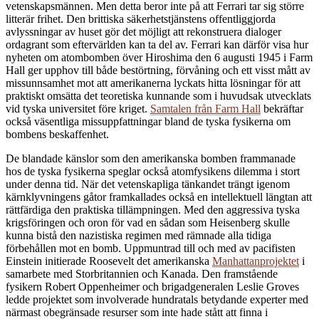
vetenskapsmännen. Men detta beror inte på att Ferrari tar sig större
litterär frihet. Den brittiska säkerhetstjänstens offentliggjorda
avlyssningar av huset gör det möjligt att rekonstruera dialoger
ordagrant som eftervärlden kan ta del av. Ferrari kan därför visa hur
nyheten om atombomben över Hiroshima den 6 augusti 1945 i Farm
Hall ger upphov till både bestörtning, förvåning och ett visst mått av
missunnsamhet mot att amerikanerna lyckats hitta lösningar för att
praktiskt omsätta det teoretiska kunnande som i huvudsak utvecklats
vid tyska universitet före kriget.
Samtalen från Farm Hall
bekräftar
också väsentliga missuppfattningar bland de tyska fysikerna om
bombens beskaffenhet.
De blandade känslor som den amerikanska bomben frammanade
hos de tyska fysikerna speglar också atomfysikens dilemma i stort
under denna tid. När det vetenskapliga tänkandet trängt igenom
kärnklyvningens gåtor framkallades också en intellektuell längtan att
rättfärdiga den praktiska tillämpningen. Med den aggressiva tyska
krigsföringen och oron för vad en sådan som Heisenberg skulle
kunna bistå den nazistiska regimen med rämnade alla tidiga
förbehållen mot en bomb. Uppmuntrad till och med av pacifisten
Einstein initierade Roosevelt det amerikanska
Manhattanprojektet
i
samarbete med Storbritannien och Kanada. Den framstående
fysikern Robert Oppenheimer och brigadgeneralen Leslie Groves
ledde projektet som involverade hundratals betydande experter med
närmast obegränsade resurser som inte hade stått att finna i