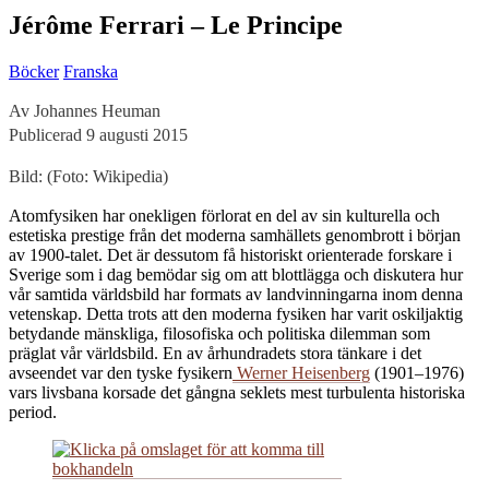
Jérôme Ferrari – Le Principe
Böcker
Franska
Av Johannes Heuman
Publicerad 9 augusti 2015
Bild: (Foto: Wikipedia)
A
tomfysiken har onekligen förlorat en del av sin kulturella och
estetiska prestige från det moderna samhällets genombrott i början
av 1900-talet. Det är dessutom få historiskt orienterade forskare i
Sverige som i dag bemödar sig om att blottlägga och diskutera hur
vår samtida världsbild har formats av landvinningarna inom denna
vetenskap. Detta trots att den moderna fysiken har varit oskiljaktig
betydande mänskliga, filosofiska och politiska dilemman som
präglat vår världsbild. En av århundradets stora tänkare i det
avseendet var den tyske fysikern
Werner Heisenberg
(1901–1976)
vars livsbana korsade det gångna seklets mest turbulenta historiska
period.