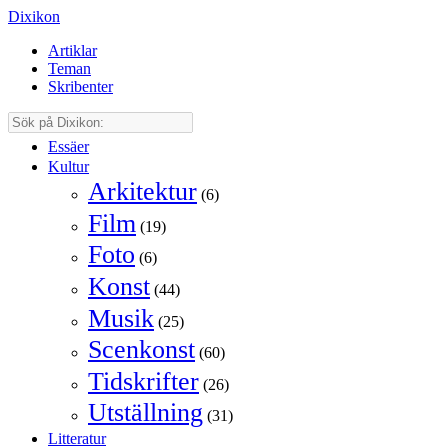
Dixikon
Artiklar
Teman
Skribenter
Essäer
Kultur
Arkitektur
(6)
Film
(19)
Foto
(6)
Konst
(44)
Musik
(25)
Scenkonst
(60)
Tidskrifter
(26)
Utställning
(31)
Litteratur