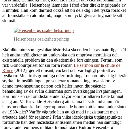
var värdefulla. Heisenberg lämnades i fred efter direkt ingripande av
Himmler. Han kom därmed också att bli delaktig i det tyska försöket
att framställa en atombomb, något som lyckligtvis aldrig nådde sitt
slutmål.
Heisenbergs osäkerhetsprincip
Skönlitteratur som gestaltar historiska skeenden har av naturliga skäl
helt andra möjligheter att undersöka och ompröva moraliska och
existentiella problem än den akademiska forskningen. Ferrari, som
fick Goncourtpriset för sin förra roman
Le sermon sur la chute de
Rome
(2012), ger ett ömsint, vackert och vardagligt porträtt av
fysikern. Men trots grundliga efterforskningar och oomtvistlig litterär
styrka i framställningen presenterar romanen inga nya sidor av
denne mytomspunne person och heller ingen djupgående
behandling av de svåra dilemman som överskuggat livsgärningen.
Här finns en rad omdiskuterade frågor som författaren hade kunnat
ta sig an: Varför valde Heisenberg att stanna i Tyskland ännu när
hans amerikanska kollegor uppmanade honom att lämna under slutet
av 1930-talet? Varför vägrade han att gå med i nazistpartiet men
arbetade ändå för regimen? Från vilka ideologiska utgångspunkter
fördömde han den nazistiska antisemitismen medan han samtidigt
försvarade regimens militära framgångar? Bidrog Heisenberg