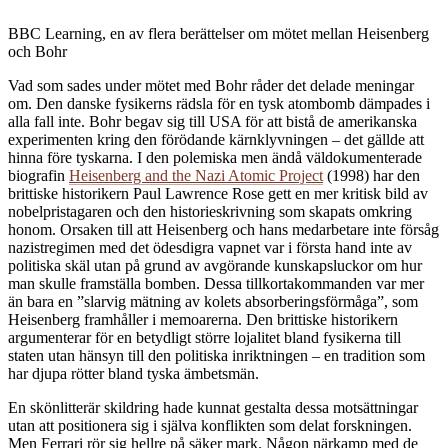
BBC Learning, en av flera berättelser om mötet mellan Heisenberg
och Bohr
V
ad som sades under mötet med Bohr råder det delade meningar
om. Den danske fysikerns rädsla för en tysk atombomb dämpades i
alla fall inte. Bohr begav sig till USA för att bistå de amerikanska
experimenten kring den förödande kärnklyvningen – det gällde att
hinna före tyskarna. I den polemiska men ändå väldokumenterade
biografin
Heisenberg and the Nazi Atomic Project
(1998) har den
brittiske historikern Paul Lawrence Rose gett en mer kritisk bild av
nobelpristagaren och den historieskrivning som skapats omkring
honom. Orsaken till att Heisenberg och hans medarbetare inte försåg
nazistregimen med det ödesdigra vapnet var i första hand inte av
politiska skäl utan på grund av avgörande kunskapsluckor om hur
man skulle framställa bomben. Dessa tillkortakommanden var mer
än bara en ”slarvig mätning av kolets absorberingsförmåga”, som
Heisenberg framhåller i memoarerna. Den brittiske historikern
argumenterar för en betydligt större lojalitet bland fysikerna till
staten utan hänsyn till den politiska inriktningen – en tradition som
har djupa rötter bland tyska ämbetsmän.
En skönlitterär skildring hade kunnat gestalta dessa motsättningar
utan att positionera sig i själva konflikten som delat forskningen.
Men Ferrari rör sig hellre på säker mark. Någon närkamp med de