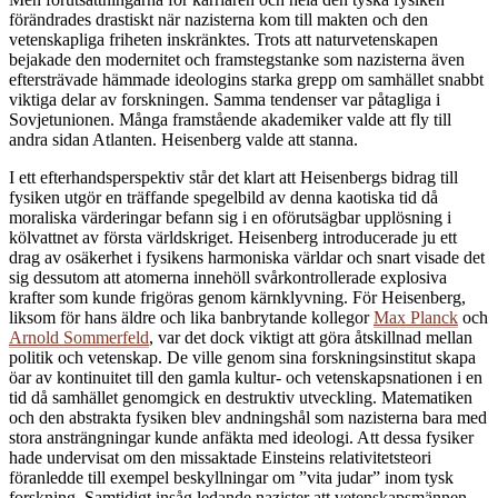
förändrades drastiskt när nazisterna kom till makten och den
vetenskapliga friheten inskränktes. Trots att naturvetenskapen
bejakade den modernitet och framstegstanke som nazisterna även
eftersträvade hämmade ideologins starka grepp om samhället snabbt
viktiga delar av forskningen. Samma tendenser var påtagliga i
Sovjetunionen. Många framstående akademiker valde att fly till
andra sidan Atlanten. Heisenberg valde att stanna.
I ett efterhandsperspektiv står det klart att Heisenbergs bidrag till
fysiken utgör en träffande spegelbild av denna kaotiska tid då
moraliska värderingar befann sig i en oförutsägbar upplösning i
kölvattnet av första världskriget. Heisenberg introducerade ju ett
drag av osäkerhet i fysikens harmoniska världar och snart visade det
sig dessutom att atomerna innehöll svårkontrollerade explosiva
krafter som kunde frigöras genom kärnklyvning. För Heisenberg,
liksom för hans äldre och lika banbrytande kollegor
Max Planck
och
Arnold Sommerfeld
, var det dock viktigt att göra åtskillnad mellan
politik och vetenskap. De ville genom sina forskningsinstitut skapa
öar av kontinuitet till den gamla kultur- och vetenskapsnationen i en
tid då samhället genomgick en destruktiv utveckling. Matematiken
och den abstrakta fysiken blev andningshål som nazisterna bara med
stora ansträngningar kunde anfäkta med ideologi. Att dessa fysiker
hade undervisat om den missaktade Einsteins relativitetsteori
föranledde till exempel beskyllningar om ”vita judar” inom tysk
forskning. Samtidigt insåg ledande nazister att vetenskapsmännen