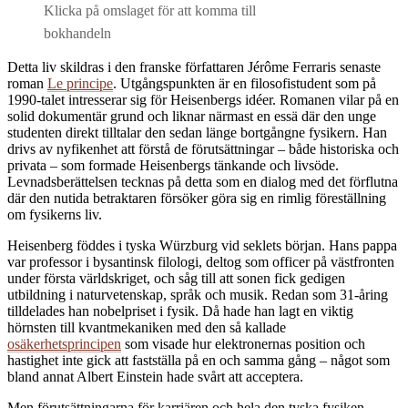
Klicka på omslaget för att komma till
bokhandeln
Detta liv skildras i den franske författaren Jérôme Ferraris senaste
roman
Le principe
. Utgångspunkten är en filosofistudent som på
1990-talet intresserar sig för Heisenbergs idéer. Romanen vilar på en
solid dokumentär grund och liknar närmast en essä där den unge
studenten direkt tilltalar den sedan länge bortgångne fysikern. Han
drivs av nyfikenhet att förstå de förutsättningar – både historiska och
privata – som formade Heisenbergs tänkande och livsöde.
Levnadsberättelsen tecknas på detta som en dialog med det förflutna
där den nutida betraktaren försöker göra sig en rimlig föreställning
om fysikerns liv.
Heisenberg föddes i tyska Würzburg vid seklets början. Hans pappa
var professor i bysantinsk filologi, deltog som officer på västfronten
under första världskriget, och såg till att sonen fick gedigen
utbildning i naturvetenskap, språk och musik. Redan som 31-åring
tilldelades han nobelpriset i fysik. Då hade han lagt en viktig
hörnsten till kvantmekaniken med den så kallade
osäkerhetsprincipen
som visade hur elektronernas position och
hastighet inte gick att fastställa på en och samma gång – något som
bland annat Albert Einstein hade svårt att acceptera.
Men förutsättningarna för karriären och hela den tyska fysiken