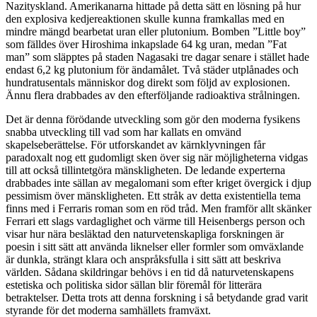
Nazityskland. Amerikanarna hittade på detta sätt en lösning på hur
den explosiva kedjereaktionen skulle kunna framkallas med en
mindre mängd bearbetat uran eller plutonium. Bomben ”Little boy”
som fälldes över Hiroshima inkapslade 64 kg uran, medan ”Fat
man” som släpptes på staden Nagasaki tre dagar senare i stället hade
endast 6,2 kg plutonium för ändamålet. Två städer utplånades och
hundratusentals människor dog direkt som följd av explosionen.
Ännu flera drabbades av den efterföljande radioaktiva strålningen.
Det är denna förödande utveckling som gör den moderna fysikens
snabba utveckling till vad som har kallats en omvänd
skapelseberättelse. För utforskandet av kärnklyvningen får
paradoxalt nog ett gudomligt sken över sig när möjligheterna vidgas
till att också tillintetgöra mänskligheten. De ledande experterna
drabbades inte sällan av megalomani som efter kriget övergick i djup
pessimism över mänskligheten. Ett stråk av detta existentiella tema
finns med i Ferraris roman som en röd tråd. Men framför allt skänker
Ferrari ett slags vardaglighet och värme till Heisenbergs person och
visar hur nära besläktad den naturvetenskapliga forskningen är
poesin i sitt sätt att använda liknelser eller formler som omväxlande
är dunkla, strängt klara och anspråksfulla i sitt sätt att beskriva
världen. Sådana skildringar behövs i en tid då naturvetenskapens
estetiska och politiska sidor sällan blir föremål för litterära
betraktelser. Detta trots att denna forskning i så betydande grad varit
styrande för det moderna samhällets framväxt.