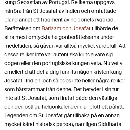
kung Sebastian av Portugal. Relikerna uppgavs
härröra från St Josafat av Indien och omfattade
bland annat ett fragment av helgonets ryggrad.
Berättelsen om
Barlaam och Josafat
tillhörde de
allra mest omtyckta helgonberättelserna under
medeltiden, så gåvan var alltså mycket värdefull. Att
dessa reliker inte var autentiska kunde vare sig
dogen eller den portugisiske kungen veta. Nu vet vi
emellertid att det aldrig funnits någon kristen kung
Josafat i Indien, och således inte heller några reliker
som härstammar från denne. Det betyder i sin tur
inte att St Josafat, som firats i både den västliga
och den östliga helgonkalendern, är blott ett påhitt.
Legenden om St Josafat går tillbaka på en annan
mycket känd historisk person, nämligen Siddharta