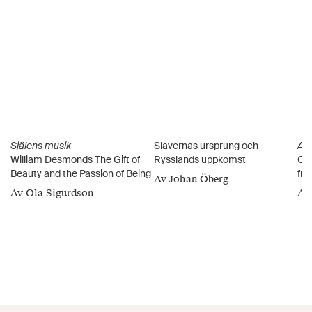
Själens musik
Slavernas ursprung och
Är 
William Desmonds The Gift of
Rysslands uppkomst
Om 
Beauty and the Passion of Being
fri
Av Johan Öberg
Av Ola Sigurdson
Av 