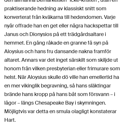
den allmänna bemärkelsen ”icke-kristen”, utan en
praktiserande hedning av klassiskt snitt som
konverterat från kväkarna till hedendomen. Varje
nyår offrade han en get eller några hackspettar till
Janus och Dionysios på ett trädgårdsaltare i
hemmet. En gång råkade en granne få syn på
Aloysius och hans fru dansande nakna framför
altaret. Annars var det inget särskilt som skiljde ut
honom från vilken presbyterian eller frimurare som
helst. När Aloysius skulle dö ville han emellertid ha
en mer vikinglik begravning, så hans släktingar
brände hans kropp på hans båt som försvann – i
lågor – längs Chesapeake Bay i skymningen.
Möjligtvis var detta en smula olagligt konstaterar
Hart.