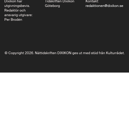
Dixikon har
Tidskriften Dixikon
Kontakt:
utgivningsbevis.
Göteborg
redaktionen@dixikon.se
Redaktör och
ansvarig utgivare:
Per Brodén
© Copyright 2026. Nättidskriften DIXIKON ges ut med stöd från Kulturrådet.