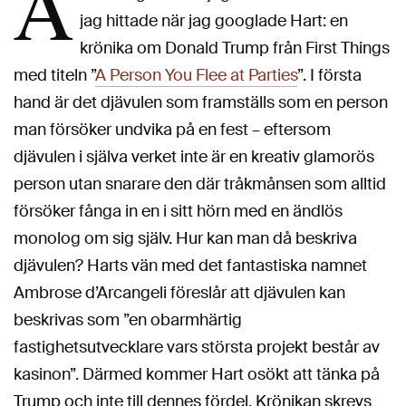
A
jag hittade när jag googlade Hart: en
krönika om Donald Trump från First Things
med titeln ”
A Person You Flee at Parties
”. I första
hand är det djävulen som framställs som en person
man försöker undvika på en fest – eftersom
djävulen i själva verket inte är en kreativ glamorös
person utan snarare den där tråkmånsen som alltid
försöker fånga in en i sitt hörn med en ändlös
monolog om sig själv. Hur kan man då beskriva
djävulen? Harts vän med det fantastiska namnet
Ambrose d’Arcangeli föreslår att djävulen kan
beskrivas som ”en obarmhärtig
fastighetsutvecklare vars största projekt består av
kasinon”. Därmed kommer Hart osökt att tänka på
Trump och inte till dennes fördel. Krönikan skrevs