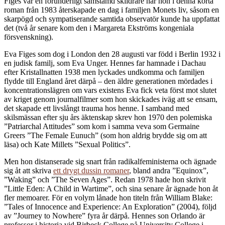
Figes var en förunderligt samstämd skildrare när hon i denna korta
roman från 1983 återskapade en dag i familjen Monets liv, såsom en
skarpögd och sympatiserande samtida observatör kunde ha uppfattat
det (två år senare kom den i Margareta Ekströms kongeniala
försvenskning).
Eva Figes som dog i London den 28 augusti var född i Berlin 1932 i
en judisk familj, som Eva Unger. Hennes far hamnade i Dachau
efter Kristallnatten 1938 men lyckades undkomma och familjen
flydde till England året därpå – den äldre generationen mördades i
koncentrationslägren om vars existens Eva fick veta först mot slutet
av kriget genom journalfilmer som hon skickades iväg att se ensam,
det skapade ett livslångt trauma hos henne. I samband med
skilsmässan efter sju års äktenskap skrev hon 1970 den polemiska
”Patriarchal Attitudes” som kom i samma veva som Germaine
Greers ”The Female Eunuch” (som hon aldrig brydde sig om att
läsa) och Kate Millets ”Sexual Politics”.
Men hon distanserade sig snart från radikalfeministerna och ägnade
sig åt att skriva
ett drygt dussin romaner
, bland andra ”Equinox”,
”Waking” och ”The Seven Ages”. Redan 1978 hade hon skrivit
”Little Eden: A Child in Wartime”, och sina senare år ägnade hon åt
fler memoarer. För en volym lånade hon titeln från William Blake:
”Tales of Innocence and Experience: An Exploration” (2004), följd
av ”Journey to Nowhere” fyra år därpå. Hennes son Orlando är
professor i historia vid Birbeck College på University College i