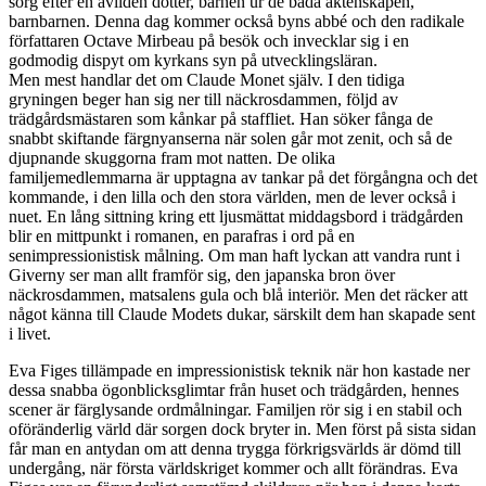
sorg efter en avliden dotter, barnen ur de båda äktenskapen,
barnbarnen. Denna dag kommer också byns abbé och den radikale
författaren Octave Mirbeau på besök och invecklar sig i en
godmodig dispyt om kyrkans syn på utvecklingsläran.
Men mest handlar det om Claude Monet själv. I den tidiga
gryningen beger han sig ner till näckrosdammen, följd av
trädgårdsmästaren som kånkar på staffliet. Han söker fånga de
snabbt skiftande färgnyanserna när solen går mot zenit, och så de
djupnande skuggorna fram mot natten. De olika
familjemedlemmarna är upptagna av tankar på det förgångna och det
kommande, i den lilla och den stora världen, men de lever också i
nuet. En lång sittning kring ett ljusmättat middagsbord i trädgården
blir en mittpunkt i romanen, en parafras i ord på en
senimpressionistisk målning. Om man haft lyckan att vandra runt i
Giverny ser man allt framför sig, den japanska bron över
näckrosdammen, matsalens gula och blå interiör. Men det räcker att
något känna till Claude Modets dukar, särskilt dem han skapade sent
i livet.
Eva Figes tillämpade en impressionistisk teknik när hon kastade ner
dessa snabba ögonblicksglimtar från huset och trädgården, hennes
scener är färglysande ordmålningar. Familjen rör sig i en stabil och
oföränderlig värld där sorgen dock bryter in. Men först på sista sidan
får man en antydan om att denna trygga förkrigsvärlds är dömd till
undergång, när första världskriget kommer och allt förändras. Eva