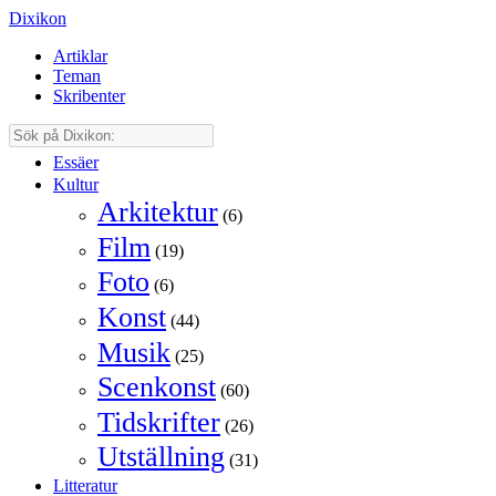
Dixikon
Artiklar
Teman
Skribenter
Essäer
Kultur
Arkitektur
(6)
Film
(19)
Foto
(6)
Konst
(44)
Musik
(25)
Scenkonst
(60)
Tidskrifter
(26)
Utställning
(31)
Litteratur