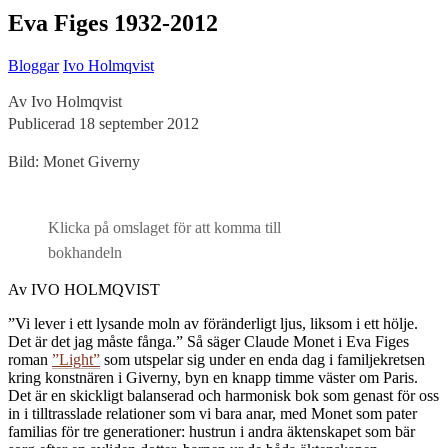
Eva Figes 1932-2012
Bloggar
Ivo Holmqvist
Av Ivo Holmqvist
Publicerad 18 september 2012
Bild: Monet Giverny
Klicka på omslaget för att komma till
bokhandeln
Av IVO HOLMQVIST
”Vi lever i ett lysande moln av föränderligt ljus, liksom i ett hölje.
Det är det jag måste fånga.” Så säger Claude Monet i Eva Figes
roman
”Light”
som utspelar sig under en enda dag i familjekretsen
kring konstnären i Giverny, byn en knapp timme väster om Paris.
Det är en skickligt balanserad och harmonisk bok som genast för oss
in i tilltrasslade relationer som vi bara anar, med Monet som pater
familias för tre generationer: hustrun i andra äktenskapet som bär