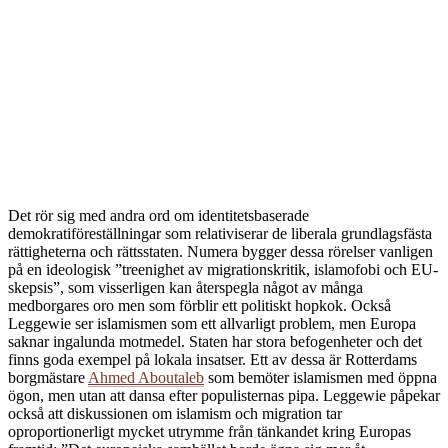
D
et rör sig med andra ord om identitetsbaserade
demokratiföreställningar som relativiserar de liberala grundlagsfästa
rättigheterna och rättsstaten. Numera bygger dessa rörelser vanligen
på en ideologisk ˮtreenighet av migrationskritik, islamofobi och EU-
skepsisˮ, som visserligen kan återspegla något av många
medborgares oro men som förblir ett politiskt hopkok. Också
Leggewie ser islamismen som ett allvarligt problem, men Europa
saknar ingalunda motmedel. Staten har stora befogenheter och det
finns goda exempel på lokala insatser. Ett av dessa är Rotterdams
borgmästare
Ahmed Aboutaleb
som bemöter islamismen med öppna
ögon, men utan att dansa efter populisternas pipa. Leggewie påpekar
också att diskussionen om islamism och migration tar
oproportionerligt mycket utrymme från tänkandet kring Europas