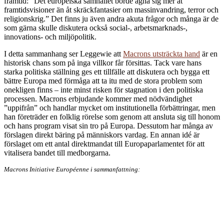
framtid: ˮDet europeiska samhället borde ägna sig mer åt
framtidsvisioner än åt skräckfantasier om massinvandring, terror och
religionskrig.ˮ Det finns ju även andra akuta frågor och många är de
som gärna skulle diskutera också social-, arbetsmarknads-,
innovations- och miljöpolitik.
I detta sammanhang ser Leggewie att
Macrons utsträckta hand
är en
historisk chans som på inga villkor får försittas. Tack vare hans
starka politiska ställning ges ett tillfälle att diskutera och bygga ett
bättre Europa med förmåga att ta itu med de stora problem som
onekligen finns – inte minst risken för stagnation i den politiska
processen. Macrons erbjudande kommer med nödvändighet
ˮuppifrånˮ och handlar mycket om institutionella förbättringar, men
han företräder en folklig rörelse som genom att ansluta sig till honom
och hans program visat sin tro på Europa. Dessutom har många av
förslagen direkt bäring på människors vardag. En annan idé är
förslaget om ett antal direktmandat till Europaparlamentet för att
vitalisera bandet till medborgarna.
Macrons Initiative Européenne i sammanfattning: