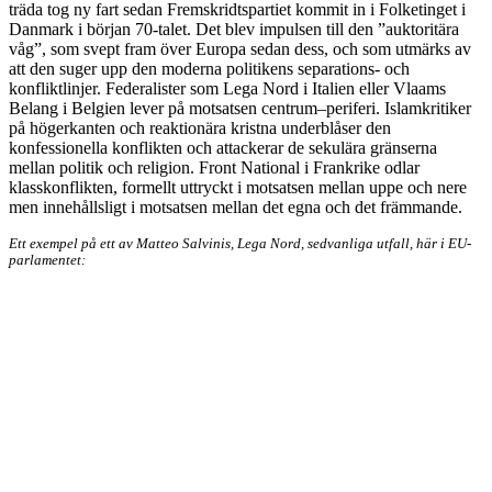
träda tog ny fart sedan Fremskridtspartiet kommit in i Folketinget i
Danmark i början 70-talet. Det blev impulsen till den ˮauktoritära
vågˮ, som svept fram över Europa sedan dess, och som utmärks av
att den suger upp den moderna politikens separations- och
konfliktlinjer. Federalister som Lega Nord i Italien eller Vlaams
Belang i Belgien lever på motsatsen centrum–periferi. Islamkritiker
på högerkanten och reaktionära kristna underblåser den
konfessionella konflikten och attackerar de sekulära gränserna
mellan politik och religion. Front National i Frankrike odlar
klasskonflikten, formellt uttryckt i motsatsen mellan uppe och nere
men innehållsligt i motsatsen mellan det egna och det främmande.
Ett exempel på ett av Matteo Salvinis, Lega Nord, sedvanliga utfall, här i EU-
parlamentet: