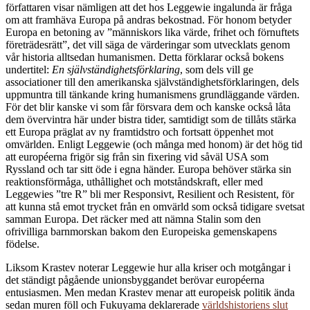
författaren visar nämligen att det hos Leggewie ingalunda är fråga
om att framhäva Europa på andras bekostnad. För honom betyder
Europa en betoning av ˮmänniskors lika värde, frihet och förnuftets
företrädesrättˮ, det vill säga de värderingar som utvecklats genom
vår historia alltsedan humanismen. Detta förklarar också bokens
undertitel:
En självständighetsförklaring
, som dels vill ge
associationer till den amerikanska självständighetsförklaringen, dels
uppmuntra till tänkande kring humanismens grundläggande värden.
För det blir kanske vi som får försvara dem och kanske också låta
dem övervintra här under bistra tider, samtidigt som de tillåts stärka
ett Europa präglat av ny framtidstro och fortsatt öppenhet mot
omvärlden. Enligt Leggewie (och många med honom) är det hög tid
att européerna frigör sig från sin fixering vid såväl USA som
Ryssland och tar sitt öde i egna händer. Europa behöver stärka sin
reaktionsförmåga, uthållighet och motståndskraft, eller med
Leggewies ”tre R” bli mer Responsivt, Resilient och Resistent, för
att kunna stå emot trycket från en omvärld som också tidigare svetsat
samman Europa. Det räcker med att nämna Stalin som den
ofrivilliga barnmorskan bakom den Europeiska gemenskapens
födelse.
Liksom Krastev noterar Leggewie hur alla kriser och motgångar i
det ständigt pågående unionsbyggandet berövar européerna
entusiasmen. Men medan Krastev menar att europeisk politik ända
sedan muren föll och Fukuyama deklarerade
världshistoriens slut