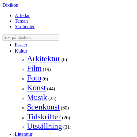
Dixikon
Artiklar
Teman
Skribenter
Essäer
Kultur
Arkitektur
(6)
Film
(19)
Foto
(6)
Konst
(44)
Musik
(25)
Scenkonst
(60)
Tidskrifter
(26)
Utställning
(31)
Litteratur