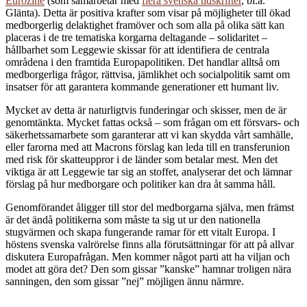
Eurozine
(som samarbetar med
flera svenska tidskrifter
, bl.a.
Glänta). Detta är positiva krafter som visar på möjligheter till ökad
medborgerlig delaktighet framöver och som alla på olika sätt kan
placeras i de tre tematiska korgarna deltagande – solidaritet –
hållbarhet som Leggewie skissar för att identifiera de centrala
områdena i den framtida Europapolitiken. Det handlar alltså om
medborgerliga frågor, rättvisa, jämlikhet och socialpolitik samt om
insatser för att garantera kommande generationer ett humant liv.
Mycket av detta är naturligtvis funderingar och skisser, men de är
genomtänkta. Mycket fattas också – som frågan om ett försvars- och
säkerhetssamarbete som garanterar att vi kan skydda vårt samhälle,
eller farorna med att Macrons förslag kan leda till en transferunion
med risk för skatteuppror i de länder som betalar mest. Men det
viktiga är att Leggewie tar sig an stoffet, analyserar det och lämnar
förslag på hur medborgare och politiker kan dra åt samma håll.
Genomförandet åligger till stor del medborgarna själva, men främst
är det ändå politikerna som måste ta sig ut ur den nationella
stugvärmen och skapa fungerande ramar för ett vitalt Europa. I
höstens svenska valrörelse finns alla förutsättningar för att på allvar
diskutera Europafrågan. Men kommer något parti att ha viljan och
modet att göra det? Den som gissar ˮkanskeˮ hamnar troligen nära
sanningen, den som gissar ˮnejˮ möjligen ännu närmre.