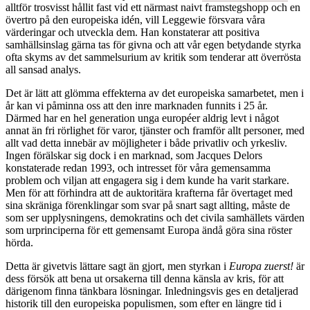
alltför trosvisst hållit fast vid ett närmast naivt framstegshopp och en
övertro på den europeiska idén, vill Leggewie försvara våra
värderingar och utveckla dem. Han konstaterar att positiva
samhällsinslag gärna tas för givna och att vår egen betydande styrka
ofta skyms av det sammelsurium av kritik som tenderar att överrösta
all sansad analys.
Det är lätt att glömma effekterna av det europeiska samarbetet, men i
år kan vi påminna oss att den inre marknaden funnits i 25 år.
Därmed har en hel generation unga européer aldrig levt i något
annat än fri rörlighet för varor, tjänster och framför allt personer, med
allt vad detta innebär av möjligheter i både privatliv och yrkesliv.
Ingen förälskar sig dock i en marknad, som Jacques Delors
konstaterade redan 1993, och intresset för våra gemensamma
problem och viljan att engagera sig i dem kunde ha varit starkare.
Men för att förhindra att de auktoritära krafterna får övertaget med
sina skräniga förenklingar som svar på snart sagt allting, måste de
som ser upplysningens, demokratins och det civila samhällets värden
som urprinciperna för ett gemensamt Europa ändå göra sina röster
hörda.
Detta är givetvis lättare sagt än gjort, men styrkan i
Europa zuerst!
är
dess försök att bena ut orsakerna till denna känsla av kris, för att
därigenom finna tänkbara lösningar. Inledningsvis ges en detaljerad
historik till den europeiska populismen, som efter en längre tid i