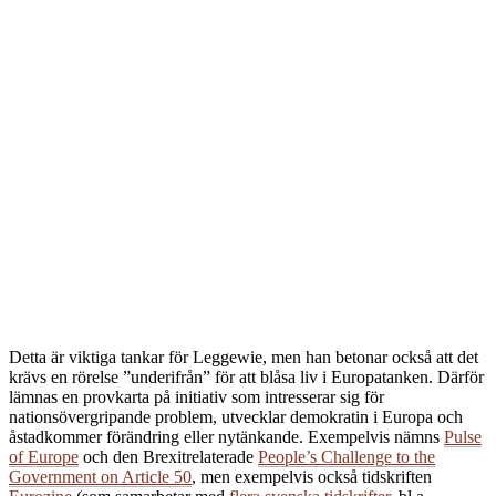
D
etta är viktiga tankar för Leggewie, men han betonar också att det
krävs en rörelse ˮunderifrånˮ för att blåsa liv i Europatanken. Därför
lämnas en provkarta på initiativ som intresserar sig för
nationsövergripande problem, utvecklar demokratin i Europa och
åstadkommer förändring eller nytänkande. Exempelvis nämns
Pulse
of Europe
och den Brexitrelaterade
People’s Challenge to the
Government on Article 50
, men exempelvis också tidskriften