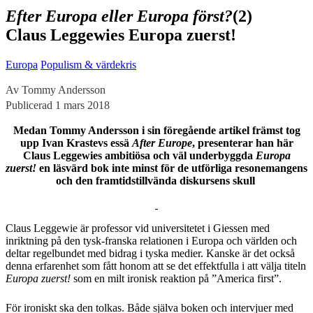
Efter Europa eller Europa först?
(2)
Claus Leggewies Europa zuerst!
Europa
Populism & värdekris
Av Tommy Andersson
Publicerad 1 mars 2018
Medan Tommy Andersson i sin föregående artikel främst tog
upp Ivan Krastevs essä
After Europe
, presenterar han här
Claus Leggewies ambitiösa och väl underbyggda
Europa
zuerst!
en läsvärd bok inte minst för de utförliga resonemangens
och den framtidstillvända diskursens skull
C
laus Leggewie är professor vid universitetet i Giessen med
inriktning på den tysk-franska relationen i Europa och världen och
deltar regelbundet med bidrag i tyska medier. Kanske är det också
denna erfarenhet som fått honom att se det effektfulla i att välja titeln
Europa zuerst!
som en milt ironisk reaktion på ˮAmerica firstˮ.
För ironiskt ska den tolkas. Både själva boken och intervjuer med