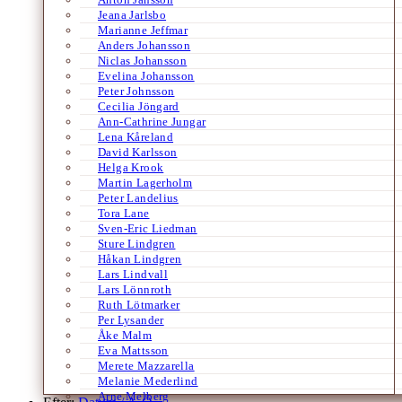
Jeana Jarlsbo
Marianne Jeffmar
Anders Johansson
Niclas Johansson
Evelina Johansson
Peter Johnsson
Cecilia Jöngard
Ann-Cathrine Jungar
Lena Kåreland
David Karlsson
Helga Krook
Martin Lagerholm
Peter Landelius
Tora Lane
Sven-Eric Liedman
Sture Lindgren
Håkan Lindgren
Lars Lindvall
Lars Lönnroth
Ruth Lötmarker
Per Lysander
Åke Malm
Eva Mattsson
Merete Mazzarella
Melanie Mederlind
Arne Melberg