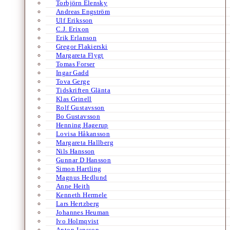
Torbjörn Elensky
Andreas Engström
Ulf Eriksson
C.J. Erixon
Erik Erlanson
Gregor Flakierski
Margareta Flygt
Tomas Forser
Ingar Gadd
Tova Gerge
Tidskriften Glänta
Klas Grinell
Rolf Gustavsson
Bo Gustavsson
Henning Hagerup
Lovisa Håkansson
Margareta Hallberg
Nils Hansson
Gunnar D Hansson
Simon Hartling
Magnus Hedlund
Anne Heith
Kenneth Hermele
Lars Hertzberg
Johannes Heuman
Ivo Holmqvist
Anton Jansson