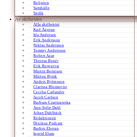
Religion
Samhälle
Språk
Av skribenten
Alla skribenter
Karl Ågerup
Ida Andersen
Erik Andersson
Niklas Andersson
Tommy Andersson
Robert Azar
Theresa Benér
Erik Bergqvist
Martin Berntson
Mårten Björk
Anders Björnsson
Clarissa Blomqvist
Cecilia Carlander
Jacob Carlson
Barbara Czarniawska
Ann-Sofie Dahl
Johan Dahlbäck
Redaktionen
Dixikon Podcast
Barbro Eberan
Ingrid Elam