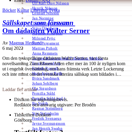
Efter:
Datum /
A-Ö
Ulf Karl Olov Nilsson
Henrik Nilsson
Böcker
Kultur
Litteratur
Tyska
Lennart Nilsson
Jan Norming
Sällskapet som försvann
Tidskriften Ord&Bild
Stina Otterberg
Om dadaisten Walter Serner
Magnus P. Ängsal
Milorad Pejic
Av
Magnus Hedlund
Ruth Pergament
6 maj 2022
Mattias Pirholt
Anna Remmets
Om den tyskspråkige dadaisten Walter Serner, vars första
Torsten Rönnerstrand Tidskriften Medusa
Ervin Rosenberg
novellsamling Zum Blauen Affen efter mer än 100 år nyligen kom
Fredrik Rosvall
ut i engelsk översättning, om hans främsta verk Letzte Lockerung
Hans-Ingvar Roth
och inte minst om det svenska litterära sällskap som bildades i…
Björn Sandmark
Johan Sehlberg
Ola Sigurdson
Laddar fler artiklar
Pernilla Ståhl
Pernilla Ståhl (red.)
Dixikon har utgivningsbevis.
Bo Stråth
Redaktör och ansvarig utgivare: Per Brodén
Ragnar Strömberg
Stig Strömholm
Tidskriften Dixikon
Fredrik Svenaeus
Göteborg
Jayne Svenungsson
Jan Henrik Swahn