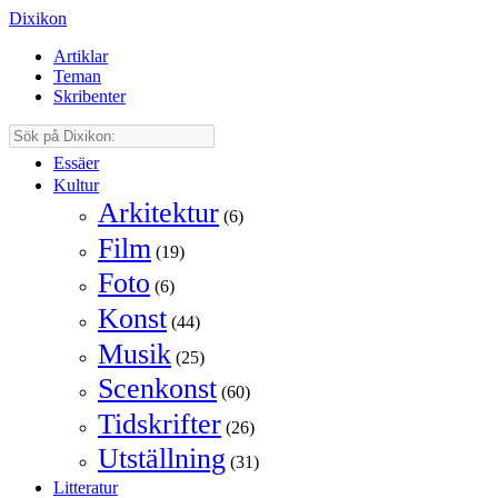
Dixikon
Artiklar
Teman
Skribenter
Essäer
Kultur
Arkitektur
(6)
Film
(19)
Foto
(6)
Konst
(44)
Musik
(25)
Scenkonst
(60)
Tidskrifter
(26)
Utställning
(31)
Litteratur