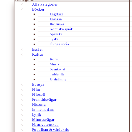
Alla kategorier
Böcker
Engelska
Franska
Italienska
Nordiska språk
Spanska
Tyska
Övriga språk
Essäer
Kultur
Konst
Musik
Scenkonst
Tidskrifter
Utställning
Europa
Film
Filosofi
Framtidsvägar
Historia
In memoriam
Lyrik
Minnesvägar
Naturvetenskap
Populism & värdekris