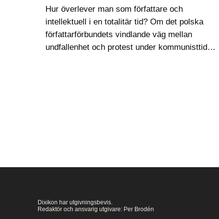
Hur överlever man som författare och
intellektuell i en totalitär tid? Om det polska
författarförbundets vindlande väg mellan
undfallenhet och protest under kommunisttiden
– från slutet av andra världskriget 1944, till
kommunismens fall 1989 – har den polske
journalisten Tomasz…
Dixikon har utgivningsbevis.
Redaktör och ansvarig utgivare: Per Brodén