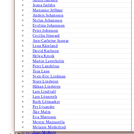
Jeana Jarlsbo
Marianne Jeffmar
Anders Johansson
Niclas Johansson
Evelina Johansson
Peter Johnsson
Cecilia Jöngard
Ann-Cathrine Jungar
Lena Kåreland
David Karlsson
Helga Krook
Martin Lagerholm
Peter Landelius
Tora Lane
Sven-Eric Liedman
Sture Lindgren
Håkan Lindgren
Lars Lindvall
Lars Lönnroth
Ruth Lötmarker
Per Lysander
Åke Malm
Eva Mattsson
Merete Mazzarella
Melanie Mederlind
Arne Melberg