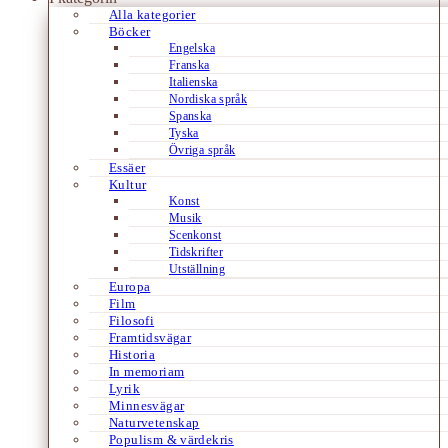
Alla kategorier
Böcker
Engelska
Franska
Italienska
Nordiska språk
Spanska
Tyska
Övriga språk
Essäer
Kultur
Konst
Musik
Scenkonst
Tidskrifter
Utställning
Europa
Film
Filosofi
Framtidsvägar
Historia
In memoriam
Lyrik
Minnesvägar
Naturvetenskap
Populism & värdekris