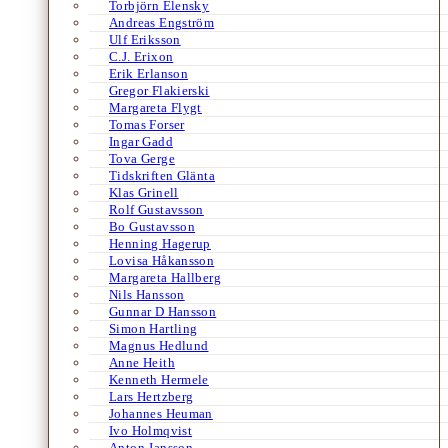
Torbjörn Elensky
Andreas Engström
Ulf Eriksson
C.J. Erixon
Erik Erlanson
Gregor Flakierski
Margareta Flygt
Tomas Forser
Ingar Gadd
Tova Gerge
Tidskriften Glänta
Klas Grinell
Rolf Gustavsson
Bo Gustavsson
Henning Hagerup
Lovisa Håkansson
Margareta Hallberg
Nils Hansson
Gunnar D Hansson
Simon Hartling
Magnus Hedlund
Anne Heith
Kenneth Hermele
Lars Hertzberg
Johannes Heuman
Ivo Holmqvist
Anton Jansson