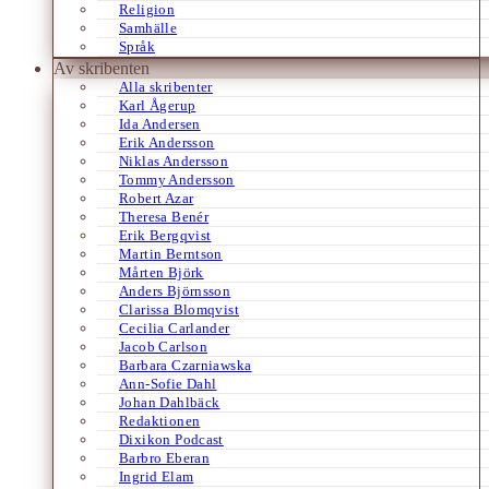
Religion
Samhälle
Språk
Av skribenten
Alla skribenter
Karl Ågerup
Ida Andersen
Erik Andersson
Niklas Andersson
Tommy Andersson
Robert Azar
Theresa Benér
Erik Bergqvist
Martin Berntson
Mårten Björk
Anders Björnsson
Clarissa Blomqvist
Cecilia Carlander
Jacob Carlson
Barbara Czarniawska
Ann-Sofie Dahl
Johan Dahlbäck
Redaktionen
Dixikon Podcast
Barbro Eberan
Ingrid Elam