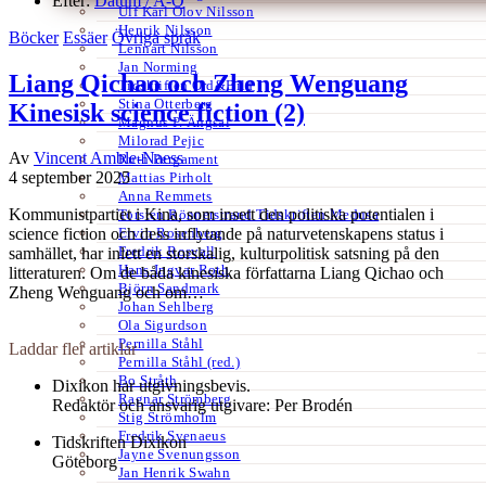
Efter:
Datum /
A-Ö
Ulf Karl Olov Nilsson
Henrik Nilsson
Böcker
Essäer
Övriga språk
Lennart Nilsson
Jan Norming
Liang Qichao och Zheng Wenguang
Tidskriften Ord&Bild
Stina Otterberg
Kinesisk science fiction (2)
Magnus P. Ängsal
Milorad Pejic
Av
Vincent Amble-Naess
Ruth Pergament
4 september 2025
Mattias Pirholt
Anna Remmets
Kommunistpartiet i Kina, som insett den politiska potentialen i
Torsten Rönnerstrand Tidskriften Medusa
Ervin Rosenberg
science fiction och dess inflytande på naturvetenskapens status i
Fredrik Rosvall
samhället, har inlett en storskalig, kulturpolitisk satsning på den
Hans-Ingvar Roth
litteraturen. Om de båda kinesiska författarna Liang Qichao och
Björn Sandmark
Zheng Wenguang och om…
Johan Sehlberg
Ola Sigurdson
Pernilla Ståhl
Laddar fler artiklar
Pernilla Ståhl (red.)
Bo Stråth
Dixikon har utgivningsbevis.
Ragnar Strömberg
Redaktör och ansvarig utgivare: Per Brodén
Stig Strömholm
Fredrik Svenaeus
Tidskriften Dixikon
Jayne Svenungsson
Göteborg
Jan Henrik Swahn