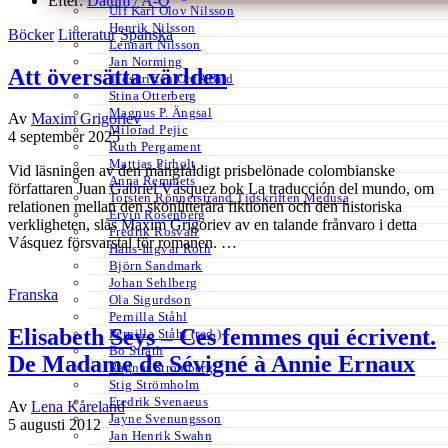
Efter:
Datum /
A-Ö
Ulf Karl Olov Nilsson
Henrik Nilsson
Böcker
Litteratur
Spanska
Lennart Nilsson
Jan Norming
Att översätta världen
Tidskriften Ord&Bild
Stina Otterberg
Magnus P. Ängsal
Av
Maxim Grigoriev
Milorad Pejic
4 september 2025
Ruth Pergament
Mattias Pirholt
Vid läsningen av den mångfaldigt prisbelönade colombianske
Anna Remmets
författaren Juan Gabriel Vásquez bok La traducción del mundo, om
Torsten Rönnerstrand Tidskriften Medusa
relationen mellan den skönlitterära fiktionen och den historiska
Ervin Rosenberg
verkligheten, slås Maxim Grigoriev av en talande frånvaro i detta
Fredrik Rosvall
Vásquez försvarstal för romanen. …
Hans-Ingvar Roth
Björn Sandmark
Johan Sehlberg
Franska
Ola Sigurdson
Pernilla Ståhl
Elisabeth Seys – Ces femmes qui écrivent.
Pernilla Ståhl (red.)
Bo Stråth
De Madame de Sévigné à Annie Ernaux
Ragnar Strömberg
Stig Strömholm
Fredrik Svenaeus
Av
Lena Kåreland
Jayne Svenungsson
5 augusti 2012
Jan Henrik Swahn