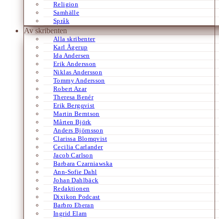
Religion
Samhälle
Språk
Av skribenten
Alla skribenter
Karl Ågerup
Ida Andersen
Erik Andersson
Niklas Andersson
Tommy Andersson
Robert Azar
Theresa Benér
Erik Bergqvist
Martin Berntson
Mårten Björk
Anders Björnsson
Clarissa Blomqvist
Cecilia Carlander
Jacob Carlson
Barbara Czarniawska
Ann-Sofie Dahl
Johan Dahlbäck
Redaktionen
Dixikon Podcast
Barbro Eberan
Ingrid Elam