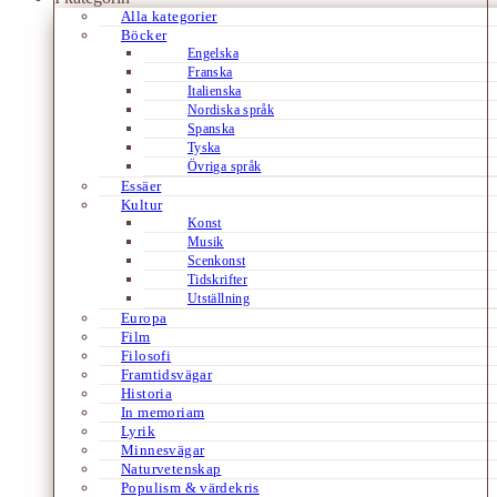
Alla kategorier
Böcker
Engelska
Franska
Italienska
Nordiska språk
Spanska
Tyska
Övriga språk
Essäer
Kultur
Konst
Musik
Scenkonst
Tidskrifter
Utställning
Europa
Film
Filosofi
Framtidsvägar
Historia
In memoriam
Lyrik
Minnesvägar
Naturvetenskap
Populism & värdekris