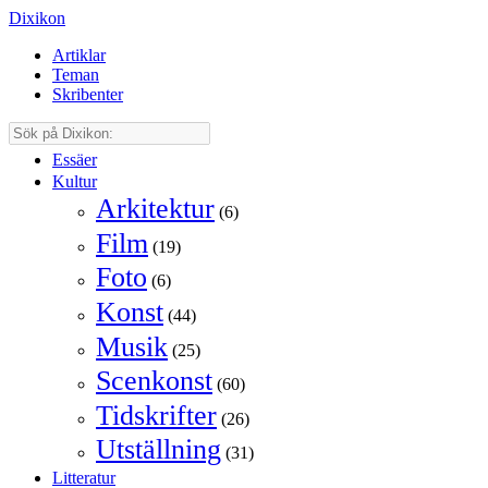
Dixikon
Artiklar
Teman
Skribenter
Essäer
Kultur
Arkitektur
(6)
Film
(19)
Foto
(6)
Konst
(44)
Musik
(25)
Scenkonst
(60)
Tidskrifter
(26)
Utställning
(31)
Litteratur