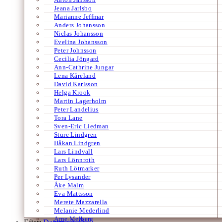
Jeana Jarlsbo
Marianne Jeffmar
Anders Johansson
Niclas Johansson
Evelina Johansson
Peter Johnsson
Cecilia Jöngard
Ann-Cathrine Jungar
Lena Kåreland
David Karlsson
Helga Krook
Martin Lagerholm
Peter Landelius
Tora Lane
Sven-Eric Liedman
Sture Lindgren
Håkan Lindgren
Lars Lindvall
Lars Lönnroth
Ruth Lötmarker
Per Lysander
Åke Malm
Eva Mattsson
Merete Mazzarella
Melanie Mederlind
Arne Melberg