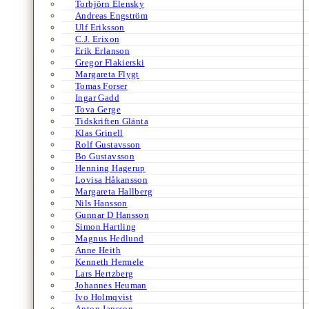
Torbjörn Elensky
Andreas Engström
Ulf Eriksson
C.J. Erixon
Erik Erlanson
Gregor Flakierski
Margareta Flygt
Tomas Forser
Ingar Gadd
Tova Gerge
Tidskriften Glänta
Klas Grinell
Rolf Gustavsson
Bo Gustavsson
Henning Hagerup
Lovisa Håkansson
Margareta Hallberg
Nils Hansson
Gunnar D Hansson
Simon Hartling
Magnus Hedlund
Anne Heith
Kenneth Hermele
Lars Hertzberg
Johannes Heuman
Ivo Holmqvist
Anton Jansson