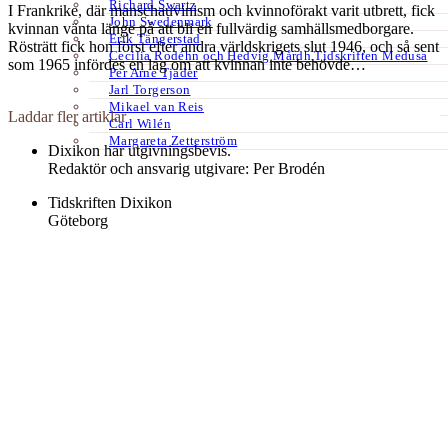
Richard Swartz
I Frankrike, där manschauvinism och kvinnoförakt varit utbrett, fick
John Swedenmark
kvinnan vänta länge på att bli en fullvärdig samhällsmedborgare.
Erik Tängerstad
Rösträtt fick hon först efter andra världskrigets slut 1946, och så sent
Cecilia Rodéhn och Hedvig Mårdh Tidskriften Medusa
som 1965 infördes en lag om att kvinnan inte behövde…
Per Arne Tjäder
Jarl Torgerson
Mikael van Reis
Laddar fler artiklar
Carl Wilén
Margareta Zetterström
Dixikon har utgivningsbevis.
Redaktör och ansvarig utgivare: Per Brodén
Tidskriften Dixikon
Göteborg
Textfält footer 3
Kontakt:
redaktionen@dixikon.se
© Copyright 2026. Nättidskriften DIXIKON ges ut med stöd från
Kulturrådet.
Dixikon använder cookies för att förbättra din upplevelse.
OK
Nej
tack