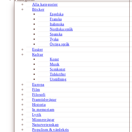
Alla kategorier
Böcker
Engelska
Franska
Italienska
Nordiska språk
Spanska
Tyska
Övriga språk
Essäer
Kultur
Konst
Musik
Scenkonst
Tidskrifter
Utställning
Europa
Film
Filosofi
Framtidsvägar
Historia
In memoriam
Lyrik
Minnesvägar
Naturvetenskap
Populism & värdekris