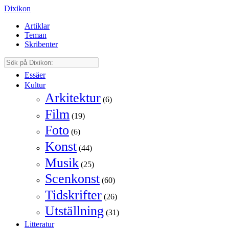
Dixikon
Artiklar
Teman
Skribenter
Essäer
Kultur
Arkitektur
(6)
Film
(19)
Foto
(6)
Konst
(44)
Musik
(25)
Scenkonst
(60)
Tidskrifter
(26)
Utställning
(31)
Litteratur