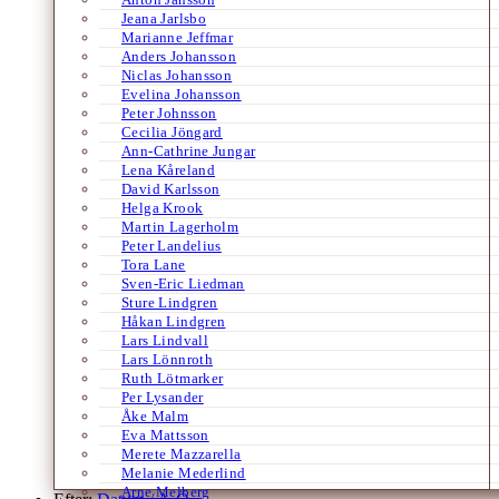
Jeana Jarlsbo
Marianne Jeffmar
Anders Johansson
Niclas Johansson
Evelina Johansson
Peter Johnsson
Cecilia Jöngard
Ann-Cathrine Jungar
Lena Kåreland
David Karlsson
Helga Krook
Martin Lagerholm
Peter Landelius
Tora Lane
Sven-Eric Liedman
Sture Lindgren
Håkan Lindgren
Lars Lindvall
Lars Lönnroth
Ruth Lötmarker
Per Lysander
Åke Malm
Eva Mattsson
Merete Mazzarella
Melanie Mederlind
Arne Melberg