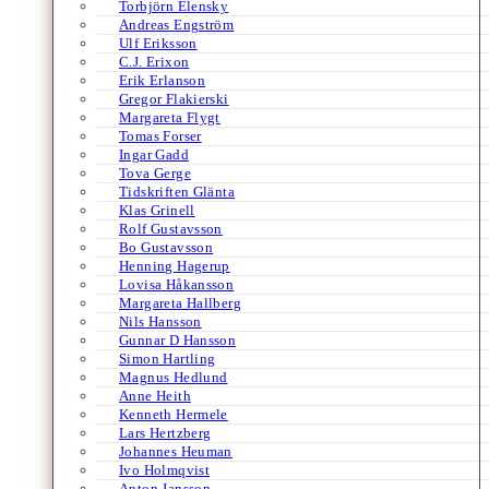
Torbjörn Elensky
Andreas Engström
Ulf Eriksson
C.J. Erixon
Erik Erlanson
Gregor Flakierski
Margareta Flygt
Tomas Forser
Ingar Gadd
Tova Gerge
Tidskriften Glänta
Klas Grinell
Rolf Gustavsson
Bo Gustavsson
Henning Hagerup
Lovisa Håkansson
Margareta Hallberg
Nils Hansson
Gunnar D Hansson
Simon Hartling
Magnus Hedlund
Anne Heith
Kenneth Hermele
Lars Hertzberg
Johannes Heuman
Ivo Holmqvist
Anton Jansson