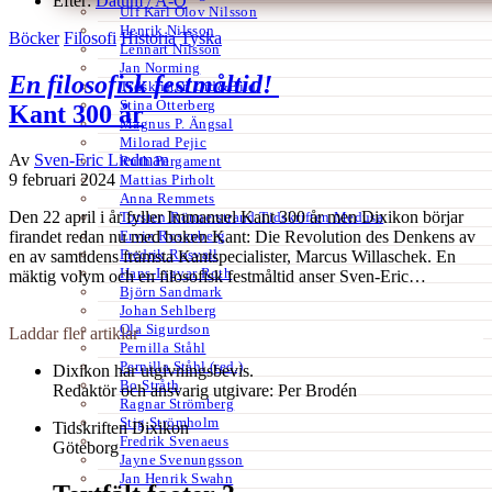
Efter:
Datum /
A-Ö
Ulf Karl Olov Nilsson
Henrik Nilsson
Böcker
Filosofi
Historia
Tyska
Lennart Nilsson
Jan Norming
En filosofisk festmåltid!
Tidskriften Ord&Bild
Stina Otterberg
Kant 300 år
Magnus P. Ängsal
Milorad Pejic
Av
Sven-Eric Liedman
Ruth Pergament
9 februari 2024
Mattias Pirholt
Anna Remmets
Den 22 april i år fyller Immanuel Kant 300 år men Dixikon börjar
Torsten Rönnerstrand Tidskriften Medusa
Ervin Rosenberg
firandet redan nu med boken Kant: Die Revolution des Denkens av
Fredrik Rosvall
en av samtidens främsta Kantspecialister, Marcus Willaschek. En
Hans-Ingvar Roth
mäktig volym och en filosofisk festmåltid anser Sven-Eric…
Björn Sandmark
Johan Sehlberg
Ola Sigurdson
Laddar fler artiklar
Pernilla Ståhl
Pernilla Ståhl (red.)
Dixikon har utgivningsbevis.
Bo Stråth
Redaktör och ansvarig utgivare: Per Brodén
Ragnar Strömberg
Stig Strömholm
Tidskriften Dixikon
Fredrik Svenaeus
Göteborg
Jayne Svenungsson
Jan Henrik Swahn