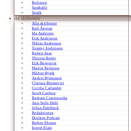
Religion
Samhälle
Språk
Av skribenten
Alla skribenter
Karl Ågerup
Ida Andersen
Erik Andersson
Niklas Andersson
Tommy Andersson
Robert Azar
Theresa Benér
Erik Bergqvist
Martin Berntson
Mårten Björk
Anders Björnsson
Clarissa Blomqvist
Cecilia Carlander
Jacob Carlson
Barbara Czarniawska
Ann-Sofie Dahl
Johan Dahlbäck
Redaktionen
Dixikon Podcast
Barbro Eberan
Ingrid Elam