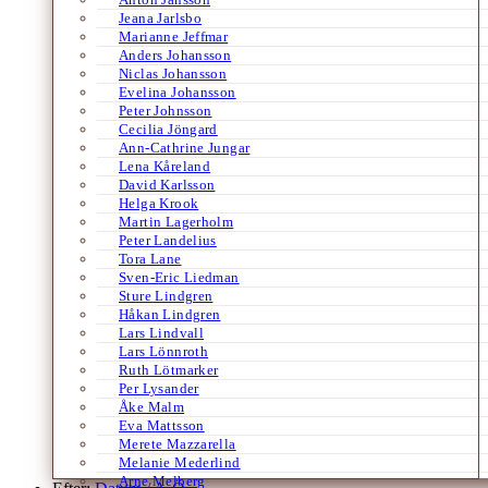
Jeana Jarlsbo
Marianne Jeffmar
Anders Johansson
Niclas Johansson
Evelina Johansson
Peter Johnsson
Cecilia Jöngard
Ann-Cathrine Jungar
Lena Kåreland
David Karlsson
Helga Krook
Martin Lagerholm
Peter Landelius
Tora Lane
Sven-Eric Liedman
Sture Lindgren
Håkan Lindgren
Lars Lindvall
Lars Lönnroth
Ruth Lötmarker
Per Lysander
Åke Malm
Eva Mattsson
Merete Mazzarella
Melanie Mederlind
Arne Melberg