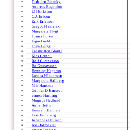
Torbjörn Elensky
Andreas Engström
Ulf Eriksson
C.J. Erixon
Erik Erlanson
Gregor Flakierski
Margareta Flygt
Tomas Forser
Ingar Gadd
Tova Gerge
Tidskriften Glänta
Klas Grinell
Rolf Gustavsson
Bo Gustavsson
Henning Hagerup
Lovisa Håkansson
Margareta Hallberg
Nils Hansson
Gunnar D Hansson
Simon Hartling
Magnus Hedlund
Anne Heith
Kenneth Hermele
Lars Hertzberg
Johannes Heuman
Ivo Holmqvist
Anton Jansson