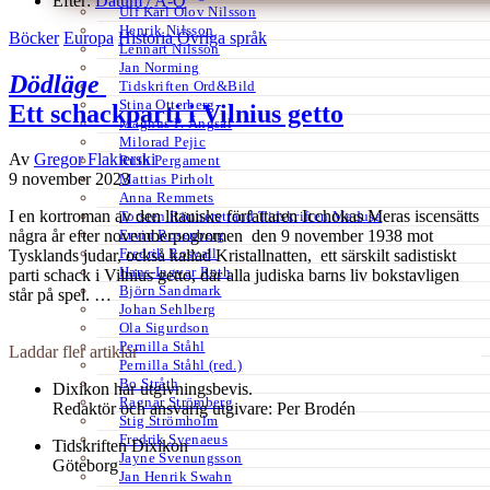
Efter:
Datum /
A-Ö
Ulf Karl Olov Nilsson
Henrik Nilsson
Böcker
Europa
Historia
Övriga språk
Lennart Nilsson
Jan Norming
Dödläge
Tidskriften Ord&Bild
Stina Otterberg
Ett schackparti i Vilnius getto
Magnus P. Ängsal
Milorad Pejic
Av
Gregor Flakierski
Ruth Pergament
9 november 2023
Mattias Pirholt
Anna Remmets
I en kortroman av den litauiske författaren Icchokas Meras iscensätts
Torsten Rönnerstrand Tidskriften Medusa
Ervin Rosenberg
några år efter novemberpogromen den 9 november 1938 mot
Fredrik Rosvall
Tysklands judar, också kallad Kristallnatten, ett särskilt sadistiskt
Hans-Ingvar Roth
parti schack i Vilnius getto, där alla judiska barns liv bokstavligen
Björn Sandmark
står på spel. …
Johan Sehlberg
Ola Sigurdson
Pernilla Ståhl
Laddar fler artiklar
Pernilla Ståhl (red.)
Bo Stråth
Dixikon har utgivningsbevis.
Ragnar Strömberg
Redaktör och ansvarig utgivare: Per Brodén
Stig Strömholm
Fredrik Svenaeus
Tidskriften Dixikon
Jayne Svenungsson
Göteborg
Jan Henrik Swahn