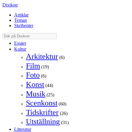
Dixikon
Artiklar
Teman
Skribenter
Essäer
Kultur
Arkitektur
(6)
Film
(19)
Foto
(6)
Konst
(44)
Musik
(25)
Scenkonst
(60)
Tidskrifter
(26)
Utställning
(31)
Litteratur