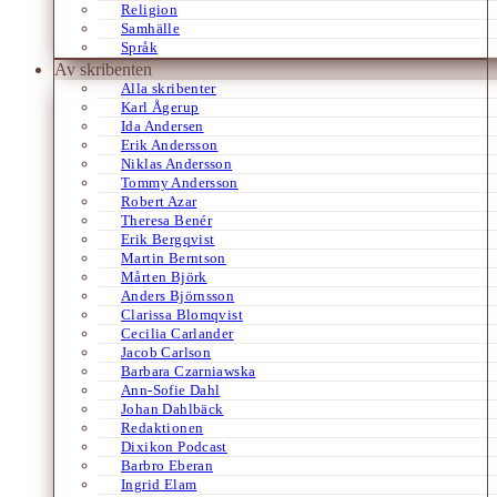
Religion
Samhälle
Språk
Av skribenten
Alla skribenter
Karl Ågerup
Ida Andersen
Erik Andersson
Niklas Andersson
Tommy Andersson
Robert Azar
Theresa Benér
Erik Bergqvist
Martin Berntson
Mårten Björk
Anders Björnsson
Clarissa Blomqvist
Cecilia Carlander
Jacob Carlson
Barbara Czarniawska
Ann-Sofie Dahl
Johan Dahlbäck
Redaktionen
Dixikon Podcast
Barbro Eberan
Ingrid Elam