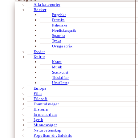
Alla kategorier
Böcker
Engelska
Franska
Italienska
Nordiska språk
Spanska
Tyska
Övriga språk
Essäer
Kultur
Konst
Musik
Scenkonst
Tidskrifter
Utställning
Europa
Film
Filosofi
Framtidsvägar
Historia
In memoriam
Lyrik
Minnesvägar
Naturvetenskap
Populism & värdekris