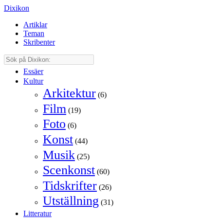
Dixikon
Artiklar
Teman
Skribenter
Essäer
Kultur
Arkitektur
(6)
Film
(19)
Foto
(6)
Konst
(44)
Musik
(25)
Scenkonst
(60)
Tidskrifter
(26)
Utställning
(31)
Litteratur