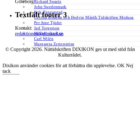
Göteborg
Richard Swartz
John Swedenmark
Erik Tängerstad
Textfält footer 3
Cecilia Rodéhn och Hedvig Mårdh Tidskriften Medusa
Per Arne Tjäder
Kontakt:
Jarl Torgerson
Mikael van Reis
redaktionen@dixikon.se
Carl Wilén
Margareta Zetterström
© Copyright 2026. Nättidskriften DIXIKON ges ut med stöd från
Kulturrådet.
Dixikon använder cookies för att förbättra din upplevelse.
OK
Nej
tack
Stäng
Privacy Overview
This website uses cookies to improve your experience while you
navigate through the website. Out of these, the cookies that are
categorized as necessary are stored on your browser as they are
essential for the working of basic functionalities of the website. We
also use third-party cookies that help us analyze and understand how