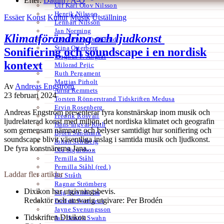
Efter:
Datum /
A-Ö
Ulf Karl Olov Nilsson
Henrik Nilsson
Essäer
Konst
Kultur
Musik
Utställning
Lennart Nilsson
Jan Norming
Klimatförändring och ljudkonst
Tidskriften Ord&Bild
Stina Otterberg
Sonifiering och soundscape i en nordisk
Magnus P. Ängsal
kontext
Milorad Pejic
Ruth Pergament
Mattias Pirholt
Av
Andreas Engström
Anna Remmets
23 februari 2024
Torsten Rönnerstrand Tidskriften Medusa
Ervin Rosenberg
Andreas Engström presenterar fyra konstnärskap inom musik och
Fredrik Rosvall
ljudrelaterad konst med miljön, det nordiska klimatet och geografin
Hans-Ingvar Roth
som gemensam nämnare och belyser samtidigt hur sonifiering och
Björn Sandmark
soundscape blivit väsentliga inslag i samtida musik och ljudkonst.
Johan Sehlberg
De fyra konstnärerna Jana…
Ola Sigurdson
Pernilla Ståhl
Pernilla Ståhl (red.)
Laddar fler artiklar
Bo Stråth
Ragnar Strömberg
Dixikon har utgivningsbevis.
Stig Strömholm
Redaktör och ansvarig utgivare: Per Brodén
Fredrik Svenaeus
Jayne Svenungsson
Tidskriften Dixikon
Jan Henrik Swahn