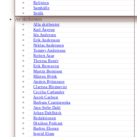
Religion
Samhälle
Språk
Av skribenten
Alla skribenter
Karl Ågerup
Ida Andersen
Erik Andersson
Niklas Andersson
Tommy Andersson
Robert Azar
Theresa Benér
Erik Bergqvist
Martin Berntson
Mårten Björk
Anders Björnsson
Clarissa Blomqvist
Cecilia Carlander
Jacob Carlson
Barbara Czarniawska
Ann-Sofie Dahl
Johan Dahlbäck
Redaktionen
Dixikon Podcast
Barbro Eberan
Ingrid Elam