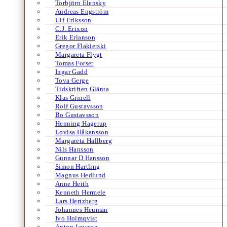
Torbjörn Elensky
Andreas Engström
Ulf Eriksson
C.J. Erixon
Erik Erlanson
Gregor Flakierski
Margareta Flygt
Tomas Forser
Ingar Gadd
Tova Gerge
Tidskriften Glänta
Klas Grinell
Rolf Gustavsson
Bo Gustavsson
Henning Hagerup
Lovisa Håkansson
Margareta Hallberg
Nils Hansson
Gunnar D Hansson
Simon Hartling
Magnus Hedlund
Anne Heith
Kenneth Hermele
Lars Hertzberg
Johannes Heuman
Ivo Holmqvist
Anton Jansson