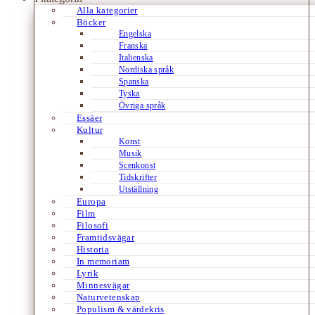
Alla kategorier
Böcker
Engelska
Franska
Italienska
Nordiska språk
Spanska
Tyska
Övriga språk
Essäer
Kultur
Konst
Musik
Scenkonst
Tidskrifter
Utställning
Europa
Film
Filosofi
Framtidsvägar
Historia
In memoriam
Lyrik
Minnesvägar
Naturvetenskap
Populism & värdekris