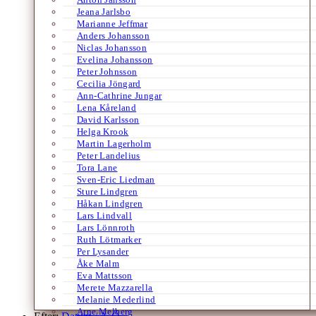
Jeana Jarlsbo
Marianne Jeffmar
Anders Johansson
Niclas Johansson
Evelina Johansson
Peter Johnsson
Cecilia Jöngard
Ann-Cathrine Jungar
Lena Kåreland
David Karlsson
Helga Krook
Martin Lagerholm
Peter Landelius
Tora Lane
Sven-Eric Liedman
Sture Lindgren
Håkan Lindgren
Lars Lindvall
Lars Lönnroth
Ruth Lötmarker
Per Lysander
Åke Malm
Eva Mattsson
Merete Mazzarella
Melanie Mederlind
Arne Melberg