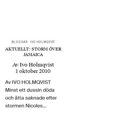
BLOGGAR
IVO HOLMQVIST
AKTUELLT: STORM ÖVER
JAMAICA
Av
Ivo Holmqvist
1 oktober 2010
Av IVO HOLMQVIST
Minst ett dussin döda
och åtta saknade efter
stormen Nicoles
framfart över Jamaica,
meddelar en notis från
TT: – ”Tre dagar av…